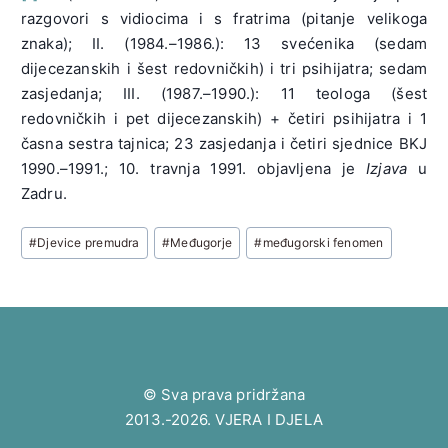
razgovori s vidiocima i s fratrima (pitanje velikoga
znaka); II. (1984.–1986.): 13 svećenika (sedam
dijecezanskih i šest redovničkih) i tri psihijatra; sedam
zasjedanja; III. (1987.–1990.): 11 teologa (šest
redovničkih i pet dijecezanskih) + četiri psihijatra i 1
časna sestra tajnica; 23 zasjedanja i četiri sjednice BKJ
1990.–1991.; 10. travnja 1991. objavljena je
Izjava
u
Zadru.
Post
#
Djevice premudra
#
Međugorje
#
međugorski fenomen
Tags:
© Sva prava pridržana
2013.-2026. VJERA I DJELA