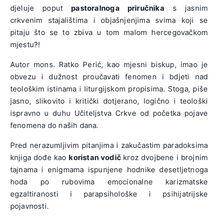
djeluje poput
pastoralnoga priručnika
s jasnim
crkvenim stajalištima i objašnjenjima svima koji se
pitaju što se to zbiva u tom malom hercegovačkom
mjestu?!
Autor mons. Ratko Perić, kao mjesni biskup, imao je
obvezu i dužnost proučavati fenomen i bdjeti nad
teološkim istinama i liturgijskom propisima. Stoga, piše
jasno, slikovito i kritički dotjerano, logično i teološki
ispravno u duhu Učiteljstva Crkve od početka pojave
fenomena do naših dana.
Pred nerazumljivim pitanjima i zakučastim paradoksima
knjiga dođe kao
koristan vodič
kroz dvojbene i brojnim
tajnama i enigmama ispunjene hodnike desetljetnoga
hoda po rubovima emocionalne karizmatske
egzaltiranosti i parapsihološke i psihijatrijske
pojavnosti.