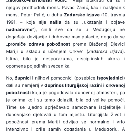
„
teološko-mariološki vodič
“, valja istaknuti da su i
njegov prethodnik mons. Pavao Žanić, kao i nasljednik
mons. Petar Palić, u duhu
Zadarske izjave
(10. travnja
1991. – koja
nije našla
da su „ukazanja i objave
nadnaravne
“), činili sve da se u Međugorju ne
događaju devijacije i duhovne manipulacije, nego da se
„
promiče zdrava pobožnost
prema Blaženoj Djevici
Mariji u skladu s učenjem Crkve“ (
Zadarska izjava
).
Istina, bilo je nesporazuma, disciplinskih ukora i
opomena pojedinih svećenika.
No,
župnici
i njihovi pomoćnici (posebice
ispovjednici
)
dali su nemjerljiv
doprinos liturgijskoj razini i crkvenoj
pobožnosti
koja je pogodovala duhovnoj atmosferi, pa
je onima koji su tamo dolazili, bila od velike pomoći.
Time se ujedno sprječavalo samozvane iscjelitelje i
duhovnjake djelovati u tom mjestu. Liturgijski život i
pobožnost prema Mariji odvijao se normalno i vrlo
intenzivno i prije samih događanja u Međugorju. A