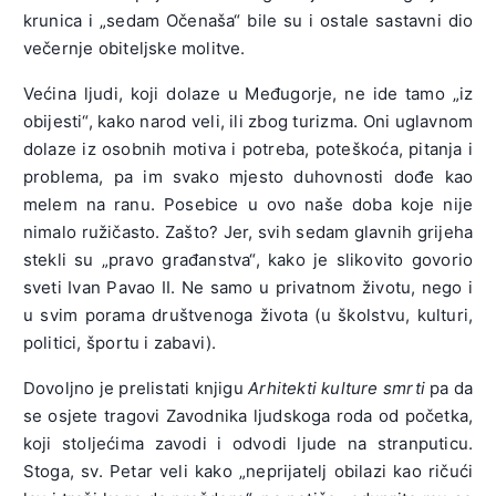
krunica i „sedam Očenaša“ bile su i ostale sastavni dio
večernje obiteljske molitve.
Većina ljudi, koji dolaze u Međugorje, ne ide tamo „iz
obijesti“, kako narod veli, ili zbog turizma. Oni uglavnom
dolaze iz osobnih motiva i potreba, poteškoća, pitanja i
problema, pa im svako mjesto duhovnosti dođe kao
melem na ranu. Posebice u ovo naše doba koje nije
nimalo ružičasto. Zašto? Jer, svih sedam glavnih grijeha
stekli su „pravo građanstva“, kako je slikovito govorio
sveti Ivan Pavao II. Ne samo u privatnom životu, nego i
u svim porama društvenoga života (u školstvu, kulturi,
politici, športu i zabavi).
Dovoljno je prelistati knjigu
Arhitekti kulture smrti
pa da
se osjete tragovi Zavodnika ljudskoga roda od početka,
koji stoljećima zavodi i odvodi ljude na stranputicu.
Stoga, sv. Petar veli kako „neprijatelj obilazi kao ričući