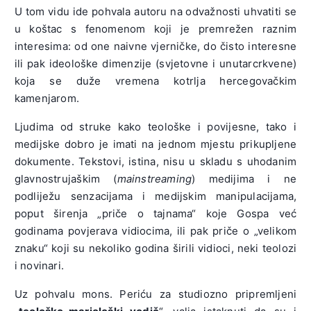
U tom vidu ide pohvala autoru na odvažnosti uhvatiti se
u koštac s fenomenom koji je premrežen raznim
interesima: od one naivne vjerničke, do čisto interesne
ili pak ideološke dimenzije (svjetovne i unutarcrkvene)
koja se duže vremena kotrlja hercegovačkim
kamenjarom.
Ljudima od struke kako teološke i povijesne, tako i
medijske dobro je imati na jednom mjestu prikupljene
dokumente. Tekstovi, istina, nisu u skladu s uhodanim
glavnostrujaškim (
mainstreaming
) medijima i ne
podliježu senzacijama i medijskim manipulacijama,
poput širenja „priče o tajnama“ koje Gospa već
godinama povjerava vidiocima, ili pak priče o „velikom
znaku“ koji su nekoliko godina širili vidioci, neki teolozi
i novinari.
Uz pohvalu mons. Periću za studiozno pripremljeni