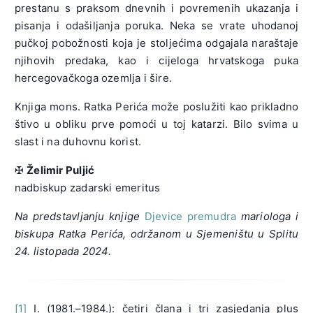
prestanu s praksom dnevnih i povremenih ukazanja i
pisanja i odašiljanja poruka. Neka se vrate uhodanoj
pučkoj pobožnosti koja je stoljećima odgajala naraštaje
njihovih predaka, kao i cijeloga hrvatskoga puka
hercegovačkoga ozemlja i šire.
Knjiga mons. Ratka Perića može poslužiti kao prikladno
štivo u obliku prve pomoći u toj katarzi. Bilo svima u
slast i na duhovnu korist.
✠
Želimir Puljić
nadbiskup zadarski emeritus
Na predstavljanju knjige
Djevice premudra
mariologa i
biskupa Ratka Perića, održanom u Sjemeništu u Splitu
24. listopada 2024.
[1]
I. (1981.–1984.): četiri člana i tri zasjedanja plus