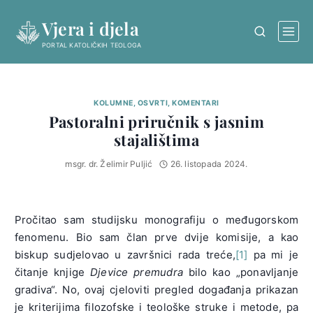
Skip
Vjera i djela
to
content
PORTAL KATOLIČKIH TEOLOGA
KOLUMNE, OSVRTI, KOMENTARI
Pastoralni priručnik s jasnim
stajalištima
msgr. dr. Želimir Puljić
26. listopada 2024.
Pročitao sam studijsku monografiju o međugorskom
fenomenu. Bio sam član prve dvije komisije, a kao
biskup sudjelovao u završnici rada treće,
[1]
pa mi je
čitanje knjige
Djevice premudra
bilo kao „ponavljanje
gradiva“. No, ovaj cjeloviti pregled događanja prikazan
je kriterijima filozofske i teološke struke i metode, pa