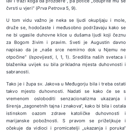
lav i traži koga da proždere“, pa potiče „oduprite mu se
čvrsti u vjeri“ (
Prva Petrova
5, 9).
U tom vidu važno je neka se ljudi okupljaju i mole,
druže se, hodočaste i međusobno podržavaju kako se
ne bi ugasile duhovne klice u dušama ljudi koji čeznu
za Bogom živim i pravim. Sveti je Augustin davno
napisao da je „naše srce nemirno dok u Njemu ne
otpočine“ (
Ispovijesti
, I, 1, 1). Središta naših svetaca i
blaženika uvijek su bila prikladna mjesta duhovnosti i
sabranosti.
Tako je i župa sv. Jakova u Međugorju bila i treba ostati
takvo mjesto duhovnosti. Nadati se kako će se s
vremenom osloboditi senzacionalizma ukazanja i
širenja „zagonetnih tajna i znakova“, kako bi bila i ostala
istinskom oazom zdrave katoličke duhovnosti i
marijanske pobožnosti. S pravom se priželjkuje i
očekuje da vidioci i promicatelji „ukazanja i poruka“