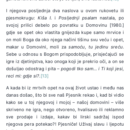
I njegova posljednja dva naslova u ovom rukovetu ili
pjesmokrugu:
Kiša I.
i
Posljednji psalam
nastala, po
svojoj prilici debelo po povratku u Domovinu [1980.]
gdje se opet oko vlastita gnijezda kupe samo mrvice i
on moli Boga da oko njega načini tišinu svu veću i opet,
makar u Domovini, moli za
samoću, tu jedinu sreću
.
Sebe u odnosu s Bogom prispodobljuje, prisjećajući se
igre iz djetinjstva, kao onoga koji je prekrio oči, a on se
došuljao odostrag i pita –
pogodi tko sam… i Ti koji jesi,
reci mi: gdje si?
.
[13]
A kada bi iz mrtvih opet na ovaj život ustao i među nas
danas došao, što bi sve naš Pjesnik rekao i, kad bi vidio
kako se u toj njegovoj i mojoj – našoj domovini – više
skriveno ne igra, nego otvoreno, hvalisavo ili reklamno
sve prodaje i izdaje, kakav bi lirski sadržaj ispod
njegova pera potekao?! Pjesniče! Uživaj slavu i ljepotu