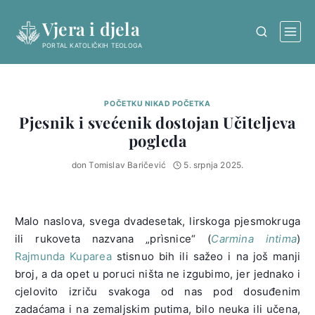
Skip
Vjera i djela
to
content
PORTAL KATOLIČKIH TEOLOGA
POČETKU NIKAD POČETKA
Pjesnik i svećenik dostojan Učiteljeva
pogleda
don Tomislav Baričević
5. srpnja 2025.
Malo naslova, svega dvadesetak, lirskoga pjesmokruga
ili rukoveta nazvana „prìsnice“ (
Carmina intima
)
Rajmunda Kuparea
stisnuo bih ili sažeo i na još manji
broj, a da opet u poruci ništa ne izgubimo, jer jednako i
cjelovito izriču svakoga od nas pod dosuđenim
zadaćama i na zemaljskim putima, bilo neuka ili učena,