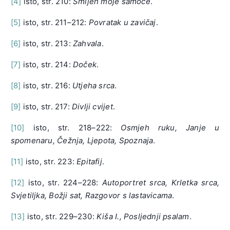
[4]
isto, str. 210:
Smijeh moje samoće
.
[5]
isto, str. 211–212:
Povratak u zavičaj
.
[6]
isto, str. 213:
Zahvala
.
[7]
isto, str. 214:
Doček
.
[8]
isto, str. 216:
Utjeha srca
.
[9]
isto, str. 217:
Divlji cvijet
.
[10]
isto, str. 218–222:
Osmjeh ruku, Janje u
spomenaru,
Čežnja, Ljepota, Spoznaja
.
[11]
isto, str. 223:
Epitafij
.
[12]
isto, str. 224–228:
Autoportret srca, Krletka srca,
Svjetiljka,
Božji sat, Razgovor s lastavicama
.
[13]
isto, str. 229–230:
Kiša I., Posljednji psalam
.