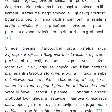
U pjesmi
Epitafij
životni smisao ili poruku uz smrt
čovjeka ne vidi u slovima bilo na papiru napisanima ili u
kamenu urezanima, nego smisao je u ljudskoj gordosti,
bogatstvu bez primanja okolne samilosti, u zemlji s
krvlju smiješanoj
na prijeđenom životnom putu i,
potom, u divnom cvijeću jedino što treba na grob nositi.
[11]
Slijede pjesme:
Autoportret srca, Krletka srca,
Svjetiljka, Božji sat i Razgovor s lastavicama,
uglavnom
proživljeni osjećaji, mahom u izgnanstvu u Južnoj
Moravskoj 1947., gdje se osjeća kao
žižak neznana
plamena
ili
škrabica što grijehe prima
ili, tako je sebe
doživljavao,
nahoče neko
… Ili kao netko, reći će,
tko se
stalno kroz rupe naginje i gleda
ide li ključar da otvori
vrata
ili ševe u zanosu s pjesme –
Sloboda! Sloboda!
Sloboda!
Dok gleda u lastavice i
njihova gnjezdašca
stara
opet ga more svoja ostavljena na jugu
pusta
garišta
iskreno žaleći što je čovjek, a ne lastavica.
[12]