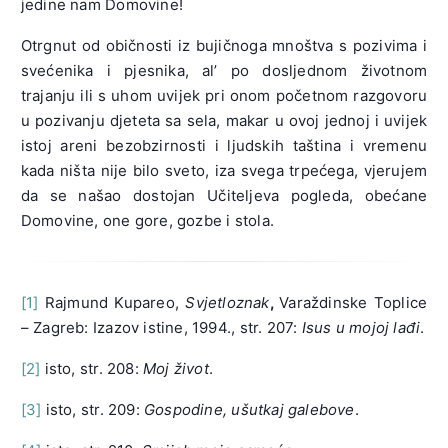
jedine nam Domovine!
Otrgnut od običnosti iz bujičnoga mnoštva s pozivima i
svećenika i pjesnika, al’ po dosljednom životnom
trajanju ili s uhom uvijek pri onom početnom razgovoru
u pozivanju djeteta sa sela, makar u ovoj jednoj i uvijek
istoj areni bezobzirnosti i ljudskih taština i vremenu
kada ništa nije bilo sveto, iza svega trpećega, vjerujem
da se našao dostojan Učiteljeva pogleda, obećane
Domovine, one gore, gozbe i stola.
[1]
Rajmund Kupareo,
Svjetloznak
,
Varaždinske Toplice
– Zagreb: Izazov istine, 1994., str. 207:
Isus u mojoj lađi
.
[2]
isto, str. 208:
Moj život
.
[3]
isto, str. 209:
Gospodine, ušutkaj galebove
.