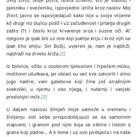
Svoj život, bolje poziv, dosta izravno, što je vlastito i
pjesniku i svećeniku, ispovjedno izriče kroz naslov
Moj
život
, javno se ispovijedajući kako nije u svoje vrijeme
kô drugi niz bujicu pošô
i uz začuđenost i pitanja drugih
zašto (?) i često kroz krvarenje srca i suzne oči. Al’
njegovo je ipak biti uz one
koji patnje kriju
i kroz njih se
ipak tiho smiju
. Sin Božji, uvjeren je, nam je
najbliži,
najdraži na drvetu križa
.
[2]
Iz bolnice, očito u osobnom tjelesnom i trpećem mûku,
molitvom ušutkava, jer oblaci su već sve zatvorili i slino
jugo nadire, vani galebove
koji čine još strašnijim
svekoliki, u njemu i oko njega, i nutarnji i vanjski
predolujni mûk
.
[3]
U daljem naslovu
Smijeh moje samoće
u vremenu i
življenju vidi sebe prispodobljujući se sa
samotnim
vrapcem,
i granom pod njim koja se
otkine
i listom s
grane koji
padne…
A k tome i uz ovo podsjeća i na naše