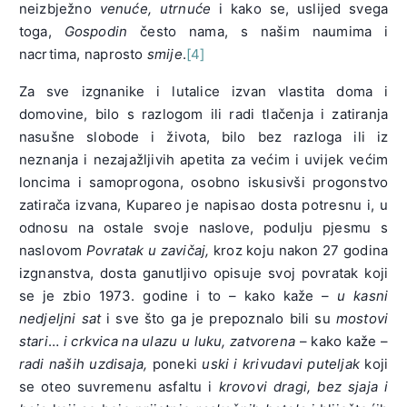
neizbježno
venuće, utrnuće
i kako se, uslijed svega
toga,
Gospodin
često nama, s našim naumima i
nacrtima, naprosto
smije
.
[4]
Za sve izgnanike i lutalice izvan vlastita doma i
domovine, bilo s razlogom ili radi tlačenja i zatiranja
nasušne slobode i života, bilo bez razloga ili iz
neznanja i nezajažljivih apetita za većim i uvijek većim
loncima i samoprogona, osobno iskusivši progonstvo
zatirača izvana, Kupareo je napisao dosta potresnu i, u
odnosu na ostale svoje naslove, podulju pjesmu s
naslovom
Povratak u zavičaj,
kroz koju nakon 27 godina
izgnanstva, dosta ganutljivo opisuje svoj povratak koji
se je zbio 1973. godine i to – kako kaže –
u kasni
nedjeljni
sat
i sve što ga je prepoznalo bili su
mostovi
stari
…
i crkvica na ulazu u luku,
zatvorena
– kako kaže –
radi naših uzdisaja,
poneki
uski i krivudavi puteljak
koji
se oteo suvremenu asfaltu i
krovovi dragi, bez sjaja i