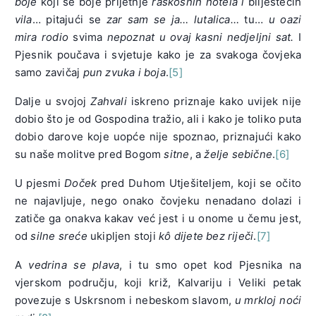
boje
koji se boje prijetnje
raskošnih hotela i
bliještećih
vila
… pitajući se
zar sam se ja… lutalica…
tu…
u oazi
mira rodio
svima
nepoznat u ovaj kasni nedjeljni sat.
I
Pjesnik poučava i svjetuje kako je za svakoga čovjeka
samo zavičaj
pun zvuka i boja
.
[5]
Dalje u svojoj
Zahvali
iskreno priznaje kako uvijek nije
dobio što je od Gospodina tražio, ali i kako je toliko puta
dobio darove koje uopće nije spoznao, priznajući kako
su naše molitve pred Bogom
sitne
, a
želje sebične
.
[6]
U pjesmi
Doček
pred Duhom Utješiteljem, koji se očito
ne najavljuje, nego onako čovjeku nenadano dolazi i
zatiče ga onakva kakav već jest i u onome u čemu jest,
od
silne sreće
ukipljen stoji
kô dijete bez riječi
.
[7]
A
vedrina se plava
, i tu smo opet kod Pjesnika na
vjerskom području, koji križ, Kalvariju i Veliki petak
povezuje s Uskrsnom i nebeskom slavom,
u mrkloj noći