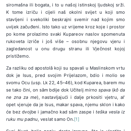
siromašna ili bogata, i to u našoj istinskoj ljudskoj srži.
K tome izriču i cijeli naš okolni svijet u koji smo
stavljeni i svekoliki beskrajni svemir nad kojim smo
uvijek začuđeni. Isto tako uz vrijeme kroz koje i prostor
po kome prolazimo svaki Kupareov naslov spomenuta
rukoveta izriče i još više – osobnu njegovu vjeru i
zagledanost u onu drugu stranu ili Vječnost kojoj
pristižemo.
Za razliku od apostolâ koji su spavali u Maslinskom vrtu
dok je Isus, pred svojim Prijelazom, bdio i molio se
svomu Ocu (usp. Lk 22, 45–46), kod Kuparea, barem mu
se tako čini, on sâm bdije dok Učitelj
mirno spava
(
kô da
ne zna za me
), nastavljajući i dalje prkositi vjetru, al’
opet vjeruje da je Isus, makar spava, njemu sklon i kako
će bez dvojbe i jamačno kad sâm zaspe i
teška vesla iz
ruku mu padnu,
veslat samo On.
[1]