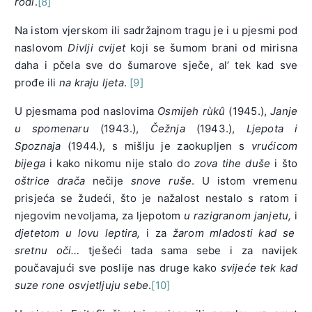
rodi
.
[8]
Na istom vjerskom ili sadržajnom tragu je i u pjesmi pod
naslovom
Divlji cvijet
koji se šumom brani od mirisna
daha i pčela sve do šumarove sječe, al’ tek kad sve
prođe ili
na kraju ljeta
.
[9]
U pjesmama pod naslovima
Osmijeh rùkû
(1945.),
Janje
u spomenaru
(1943.),
Čežnja
(1943.),
Ljepota i
Spoznaja
(1944.), s mišlju je zaokupljen s
vrućicom
bijega
i kako nikomu nije stalo do
zova tihe duše
i što
oštrice drača
nečije
snove ruše
. U istom vremenu
prisjeća se žudeći, što je nažalost nestalo s ratom i
njegovim nevoljama, za ljepotom
u razigranom janjetu,
i
djetetom u lovu leptira,
i za
žarom mladosti kad se
sretnu
oči…
tješeći tada sama sebe i za navijek
poučavajući sve poslije nas druge kako
svijeće tek kad
suze rone osvjetljuju sebe
.
[10]