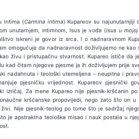
u Intima (
Carmina intima
) Kupareov su najunutarnjiji
tom unutarnjem, intimnom, Isus je vođa (
Isus u mojoj
ištvo iskreni je govor iz srca. I o nadnaravnom Kup
nam omogućuje da nadnaravnost doživljujemo ne kao 
o živu i pristupačnu stvarnost. Kupareo ističe da je
Nu kad čitam njegove pjesme ja ih doživljujem prije sv
ski nadahnuta i teološki utemeljena – neupitna i pravovj
anjuje pjesničku vrijednost. Kupareov pjesnički g
ski izričaj. Za mene Kupareo nije pjesnik-kršćanin p
ronaučne kršćanske propovijedi, nego zato što on u
i živi. Nije pjesnik-teolog po tome što je sadržaj nje
što je apstraktna teološka misao i nauk postala u n
ost.