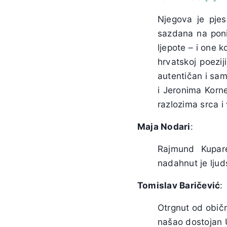
Njegova je pjes
sazdana na poni
ljepote – i one k
hrvatskoj poezij
autentičan i sam
i Jeronima Korne
razlozima srca i
Maja Nodari
:
Rajmund Kupareo
nadahnut je lju
Tomislav Baričević
:
Otrgnut od običn
našao dostojan 