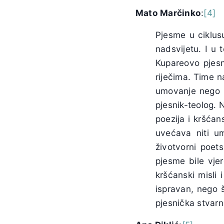
Mato Marčinko
:
[4]
Pjesme u ciklus
nadsvijetu. I u 
Kupareovo pjesn
riječima. Time 
umovanje nego ka
pjesnik-teolog. 
poezija i kršćan
uvećava niti um
životvorni poet
pjesme bile vje
kršćanski misli 
ispravan, nego 
pjesnička stvarn