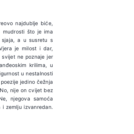
reovo najdublje biće,
e mudrosti što je ima
 sjaja, a u susretu s
jera je milost i dar,
 svijet ne poznaje jer
anđeoskim krilima, u
igurnost u nestalnosti
z poezije jedino čežnja
No, nije on cvijet bez
. Ne, njegova samoća
 i zemlju izvanredan.