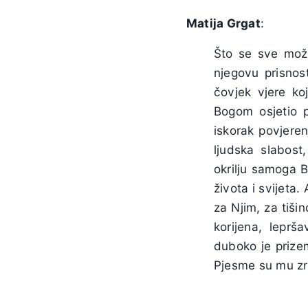
Matija Grgat
:
Što se sve može
njegovu prisno
čovjek vjere koj
Bogom osjetio pu
iskorak povjeren
ljudska slabost
okrilju samoga B
života i svijeta.
za Njim, za tiši
korijena, lepr
duboko je prizem
Pjesme su mu zrc