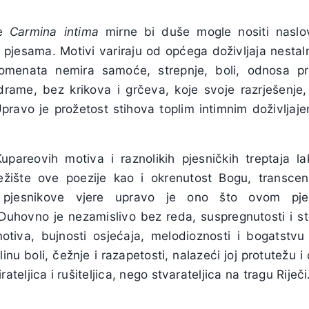
ne
Carmina intima
mirne bi duše mogle nositi nasl
pjesama. Motivi variraju od općega doživljaja nestaln
omenata nemira samoće, strepnje, boli, odnosa pr
 drame, bez krikova i grčeva, koje svoje razrješenje
pravo je prožetost stihova toplim intimnim doživljaj
upareovih motiva i raznolikih pjesničkih treptaja la
ežište ove poezije kao i okrenutost Bogu, transce
t pjesnikove vjere upravo je ono što ovom pje
Duhovno je nezamislivo bez reda, suspregnutosti i st
motiva, bujnosti osjećaja, melodioznosti i bogatstv
inu boli, čežnje i razapetosti, nalazeći joj protutežu i 
rateljica i rušiteljica, nego stvarateljica na tragu Riječi