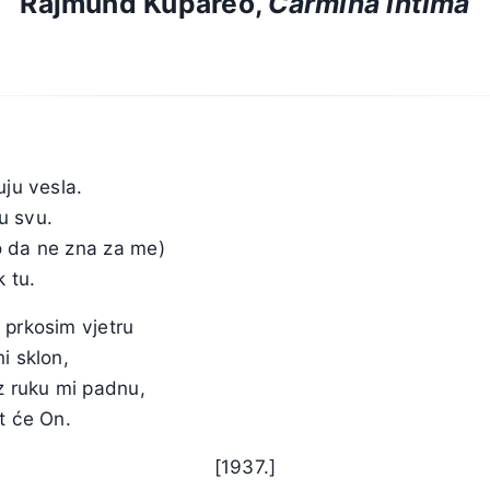
Rajmund Kupareo,
Carmina intima
uju vesla.
u svu.
ô da ne zna za me)
k tu.
 prkosim vjetru
i sklon,
z ruku mi padnu,
t će On.
[1937.]