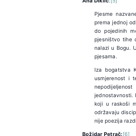
Ana Diklić
:
[5]
Pjesme nazva
prema jednoj od 
do pojedinih m
pjesništvo tihe
nalazi u Bogu. U
pjesama.
Iza bogatstva K
usmjerenost i t
nepodijeljenos
jednostavnosti. 
koji u raskoši 
održavaju discipl
nije poezija razdi
Božidar Petrač
:
[6]