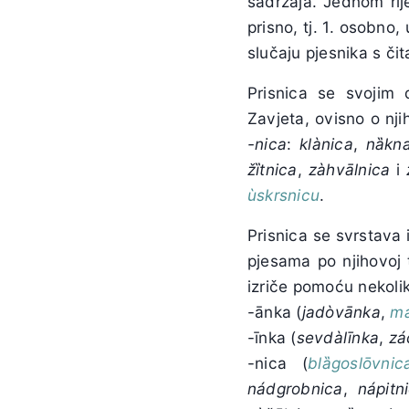
sadržaja. Jednom rij
prisno, tj. 1. osobno
slučaju pjesnika s čit
Prisnica se svojim
Zavjeta, ovisno o nji
-nica
:
klànica
,
nȁkn
žȉtnica
,
zàhvālnica
i
ùskrsnicu
.
Prisnica se svrstava 
pjesama po njihovoj 
izriče pomoću nekoli
-ānka (
jadòvānka
,
ma
-īnka (
sevdàlīnka
,
zá
-nica (
blȁgoslōvnic
nádgrobnica
,
n
á
pitn