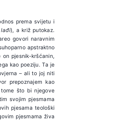
 odnos prema svijetu i
 lađi
), a križ putokaz.
areo govori naravnim
suhoparno apstraktno
 on pjesnik-kršćanin,
ega kao poeziju. Ta je
erna – ali to joj niti
ovor prepoznajem kao
o tome što bi njegove
 tim svojim pjesmama
govih pjesama teološki
jegovim pjesmama živa