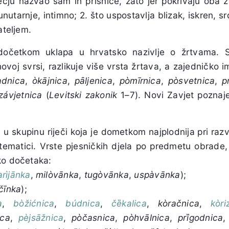
ečju nazvao sam ih prȉsnice, zato jer pokrivaju oba 
, unutarnje, intimno; 2. što uspostavlja blizak, iskren,
ateljem.
 dočetkom uklapa u hrvatsko nazivlje o žrtvama. 
hovoj svrsi, razlikuje više vrsta žrtava, a zajedničko 
adnica
,
òkājnica
,
pȃljenica
,
pòmīrnica
,
pòsvetnica
,
p
závjetnica
(
Levitski zakonik
1–7). Novi Zavjet poznaje
i u skupinu riječi koja je dometkom najplodnija pri razv
tematici. Vrste pjesničkih djela po predmetu obrade, 
ko dočetaka:
rìjānka
,
milòvānka
,
tugòvānka
,
usp
à
vānka
);
čīnka
);
a
,
bòžićnica
,
búdnica
,
čȅkalica
,
kòračnica
,
kòr
ica
,
pèjsāžnica
,
pòčasnica
,
pòhvālnica
,
prȉgodnica