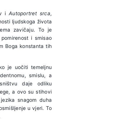
ov i
Autoportret srca
,
osti ljudskoga života
ema zavičaju. To je
, pomirenost i smisao
em Boga konstanta tih
ko je uočiti temeljnu
ndentnomu, smislu, a
sništvu daje odliku
ege, a ovo su stihovi
u jezika snagom duha
osmišljenje u vjeri. To
.