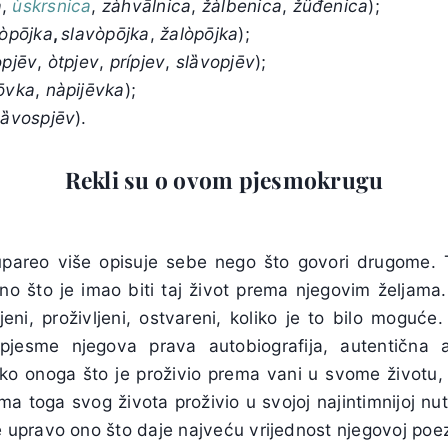
a
,
ùskrsnica
,
zàhvālnica
,
žàlbenica
,
žȗđenica
);
lòpōjka
,
slavòpōjka
,
žalòpōjka
);
opjēv
,
òtpjev
,
prípjev
,
slȁvopjēv
);
ōvka
,
nàpijēvka
);
lȁvospjēv
).
Rekli su o ovom pjesmokrugu
 Kupareo više opisuje sebe nego što govori drugome. 
no što je imao biti taj život prema njegovim željama.
jeni, proživljeni, ostvareni, koliko je to bilo mogu
jesme njegova prava autobiografija, autentična au
liko onoga što je proživio prema vani u svome životu,
ima toga svog života proživio u svojoj najintimnijoj nut
je upravo ono što daje najveću vrijednost njegovoj poezi