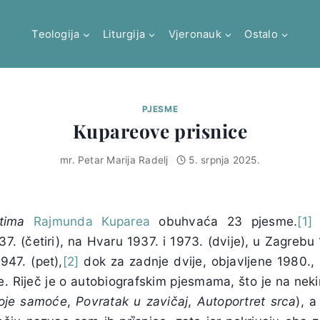
Teologija
Liturgija
Vjeronauk
Ostalo
PJESME
Kupareove prisnice
mr. Petar Marija Radelj
5. srpnja 2025.
tima
Rajmunda Kuparea
obuhvaća 23 pjesme.
[1]
. (četiri), na Hvaru 1937. i 1973. (dvije), u Zagrebu
947. (pet),
[2]
dok za zadnje dvije, objavljene 1980.,
e. Riječ je o autobiografskim pjesmama, što je na neki
oje samoće
,
Povratak u zavičaj
,
Autoportret srca
), 