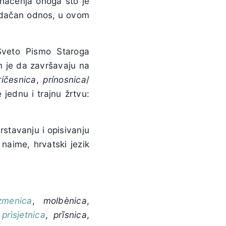
značenja onoga što je
 srdačan odnos, u ovom
Sveto Pismo Staroga
im je da završavaju na
ríčesnica
,
prínosnica
/
 jednu i trajnu žrtvu:
rstavanju i opisivanju
naime, hrvatski jezik
izmenica
,
molbènica
,
,
prìsjetnica
,
prȉsnica
,