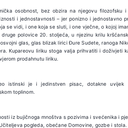
nička osobnost, bez obzira na njegovu filozofsku i
znosti i jednostavnosti – jer ponizno i jednostavno 
oja se vidi, i one koja se sluti, i one vječne, o kojoj
i druge polovice 20. stoljeća, u njezinu krilu kršćan
osvojni glas, glas blizak lirici Đure Sudete, ranoga Ni
ra. Kupareovu liriku stoga valja prihvatiti i doživjeti
 vjerom prodahnutu liriku.
 istinski je i jedinstven pisac, dotakne uvijek s
dskom toplinom.
osti iz bujičnoga mnoštva s pozivima i svećenika i pj
Učiteljeva pogleda, obećane Domovine, gozbe i stola. 