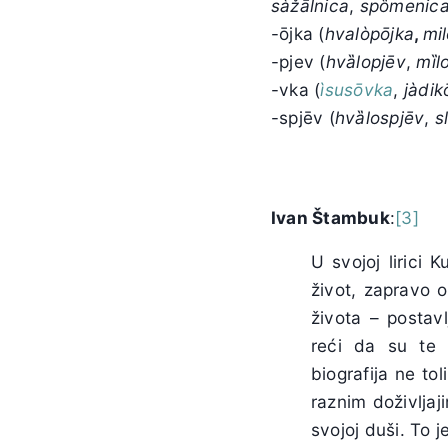
sàžālnica
,
spȍmenic
-ōjka (
hvalòpōjka
,
mi
-pjev (
hvȁlopjēv
,
mȉl
-vka (
ìsusōvka
,
jàdik
-spjēv (
hvȁlospjēv
,
s
Ivan Štambuk
:
[3]
U svojoj lirici
život, zapravo o
života – postavl
reći da su te p
biografija ne to
raznim doživljaj
svojoj duši. To 