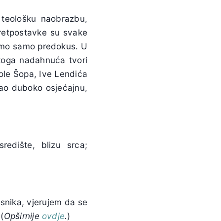
 teološku naobrazbu,
pretpostavke su svake
 imamo samo predokus. U
skoga nadahnuća tvori
kole Šopa, Ive Lendića
 kao duboko osjećajnu,
redište, blizu srca;
esnika, vjerujem da se
(
Opširnije
ovdje
.
)