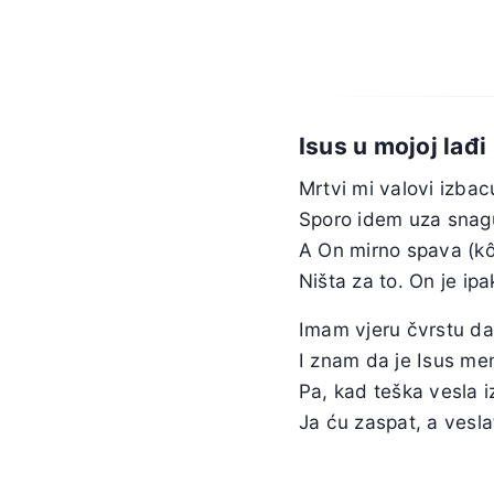
Isus u mojoj lađi
Mrtvi mi valovi izbac
Sporo idem uza snag
A On mirno spava (k
Ništa za to. On je ipa
Imam vjeru čvrstu da
I znam da je Isus men
Pa, kad teška vesla i
Ja ću zaspat, a vesla