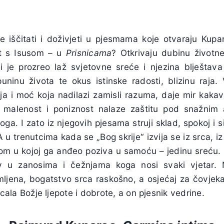
 iščitati i doživjeti u pjesmama koje otvaraju Kupa
st s Isusom – u
Prisnicama
? Otkrivaju dubinu životn
i je prozreo laž svjetovne sreće i njezina blještava
ninu života te okus istinske radosti, blizinu raja. V
ja i moć koja nadilazi zamisli razuma, daje mir kakav
, malenost i poniznost nalaze zaštitu pod snažnim 
oga. I zato iz njegovih pjesama struji sklad, spokoj i s
 A u trenutcima kada se „Bog skrije“ izvija se iz srca, i
nom u kojoj ga anđeo poziva u samoću – jedinu sreću. 
šav u zanosima i čežnjama koga nosi svaki vjetar
ljena, bogatstvo srca raskošno, a osjećaj za čovjeka
ala Božje ljepote i dobrote, a on pjesnik vedrine.