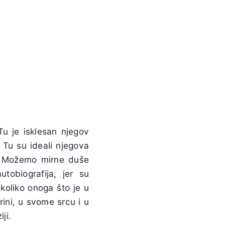
Tu je isklesan njegov
 Tu su ideali njegova
će. Možemo mirne duše
tobiografija, jer su
 koliko onoga što je u
rini, u svome srcu i u
ji.