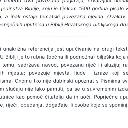
i između dva povezana poglavlja, stvarajući učina
jedinstva Biblije, koju je tijekom 1500 godina pisalo v
nta, a ipak ostaje tematski povezana cjelina. Ovaka
poprječnih uputnica u Bibliji Hrvatskoga biblijskoga dr
i unakrižna referencija jest upućivanje na drugi tekst 
 U Bibliji je to rubna (bočna ili podnožna) bilješka koj
 temu, sadržava navod, povezanu riječ ili aluziju; rabi
ih mjesta; povezuje mjesta, ljude i izraze koji se
Pisma. Onomu tko nije dubinski upoznat s Pismima sv
akom slučaju nije lako pamtiti, pa se u suvremenim iz
tnice kao pomoć čitatelju da ih uoči. Poprječne up
e, riječi, obećanja, događaje ili osobe koje se spomin