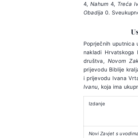
4,
Nahum
4,
Treća
I
Obadija
0.
Sveukupno
U
Poprječnih uputnic
nakladi Hrvatskoga 
društva,
Novom Za
prijevodu Biblije kra
i prijevodu Ivana Vrt
Ivanu
, koja ima ukup
Izdanje
Novi Zavjet s uvodima