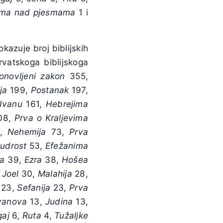
sma
nad
pjesmama
1 i
kazuje broj biblijskih
vatskoga biblijskoga
onovljeni
zakon
355,
ja
199,
Postanak
197,
Ivanu
161,
Hebrejima
08,
Prva
o
Kraljevima
,
Nehemija
73,
Prva
udrost
53,
Efežanima
va
39,
Ezra
38,
Hošea
,
Joel
30,
Malahija
28,
23,
Sefanija
23,
Prva
vanova
13,
Judina
13,
aj
6,
Ruta
4,
Tužaljke