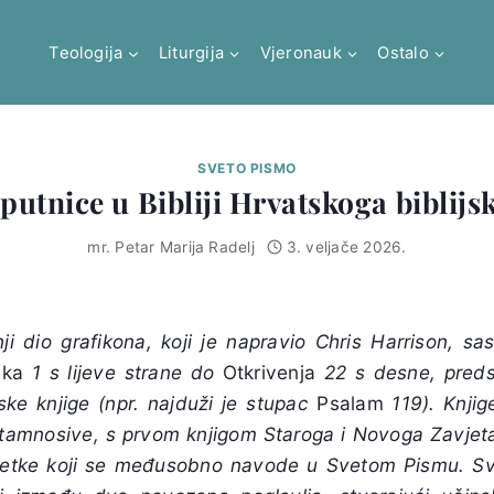
Teologija
Liturgija
Vjeronauk
Ostalo
SVETO PISMO
putnice u Bibliji Hrvatskoga biblijs
mr. Petar Marija Radelj
3. veljače 2026.
nji dio grafikona, koji je napravio Chris Harrison, sa
nka
1 s lijeve strane do
Otkrivenja
22 s desne, predst
ke knjige (npr. najduži je stupac
Psalam
119). Knjig
 tamnosive, s prvom knjigom Staroga i Novoga Zavjeta 
 retke koji se međusobno navode u Svetom Pismu. Sva