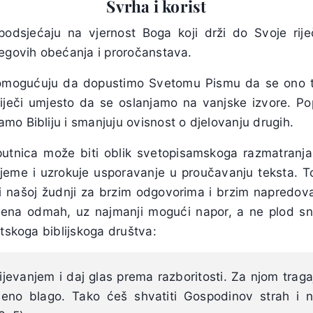
Svrha i korist
podsjećaju na vjernost Boga koji drži do Svoje ri
jegovih obećanja i proročanstava.
 omogućuju da dopustimo Svetomu Pismu da se ono
riječi umjesto da se oslanjamo na vanjske izvore. P
o Bibliju i smanjuju ovisnost o djelovanju drugih.
putnica može biti oblik svetopisamskoga razmatranja
jeme i uzrokuje usporavanje u proučavanju teksta. To 
ta i našoj žudnji za brzim odgovorima i brzim napred
učena odmah, uz najmanji mogući napor, a ne plod s
skoga biblijskoga društva:
jevanjem i daj glas prema razboritosti. Za njom traga
iveno blago. Tako ćeš shvatiti Gospodinov strah i 