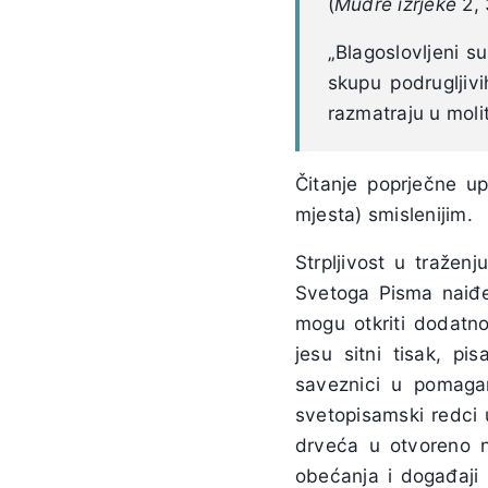
(
Mudre izrjeke
2, 
„Blagoslovljeni su
skupu podrugljiv
razmatraju u molit
Čitanje poprječne up
mjesta) smislenijim.
Strpljivost u tražen
Svetoga Pisma naiđe
mogu otkriti dodatno 
jesu sitni tisak, p
saveznici u pomagan
svetopisamski redci u
drveća u otvoreno n
obećanja i događaji