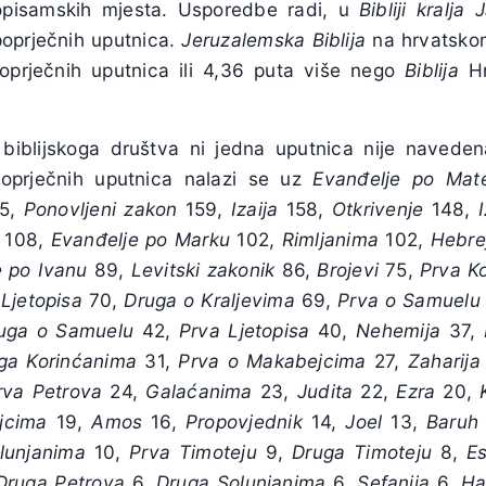
opisamskih mjesta. Usporedbe radi, u
Bibliji kralja
poprječnih uputnica.
Jeruzalemska Biblija
na hrvatskom
oprječnih uputnica ili 4,36 puta više nego
Biblija
Hr
biblijskoga društva ni jedna uputnica nije naved
oprječnih uputnica nalazi se uz
Evanđelje
po
Mat
5,
Ponovljeni
zakon
159,
Izaija
158,
Otkrivenje
148,
108,
Evanđelje
po
Marku
102,
Rimljanima
102,
Hebre
e
po
Ivanu
89,
Levitski
zakonik
86,
Brojevi
75,
Prva
K
Ljetopisa
70,
Druga
o
Kraljevima
69,
Prva
o
Samuelu
uga
o
Samuelu
42,
Prva
Ljetopisa
40,
Nehemija
37,
ga
Korinćanima
31,
Prva
o
Makabejcima
27,
Zaharija
rva
Petrova
24,
Galaćanima
23,
Judita
22,
Ezra
20,
jcima
19,
Amos
16,
Propovjednik
14,
Joel
13,
Baruh
lunjanima
10,
Prva
Timoteju
9,
Druga
Timoteju
8,
Es
Druga
Petrova
6,
Druga
Solunjanima
6,
Sefanija
6,
Ha