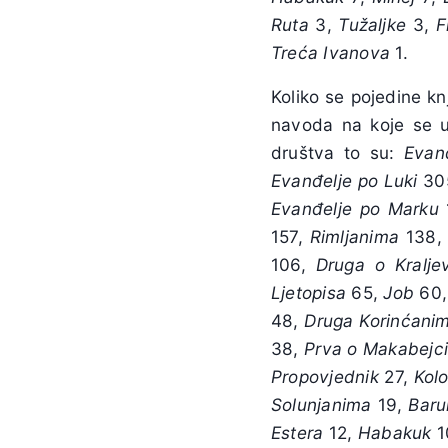
Ruta
3,
Tužaljke
3,
F
Treća
Ivanova
1.
Koliko se pojedine kn
navoda na koje se u
društva to su:
Evan
Evanđelje
po
Luki
30
Evanđelje
po
Marku
157,
Rimljanima
138
106,
Druga
o
Kralje
Ljetopisa
65,
Job
60
48,
Druga
Korinćani
38,
Prva
o
Makabejc
Propovjednik
27,
Kol
Solunjanima
19,
Baru
Estera
12,
Habakuk
1