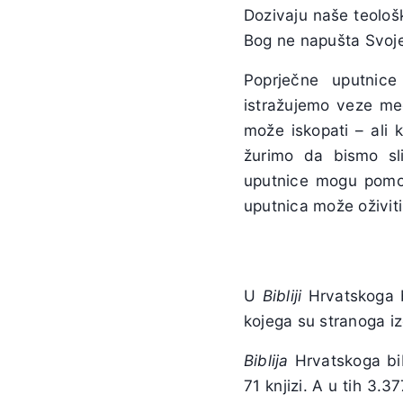
Dozivaju naše teološ
Bog ne napušta Svoje
Poprječne uputnice
istražujemo veze me
može iskopati – ali 
žurimo da bismo sli
uputnice mogu pomoć
uputnica može oživit
U
Bibliji
Hrvatskoga bi
kojega su stranoga i
Biblija
Hrvatskoga bib
71 knjizi. A u tih 3.