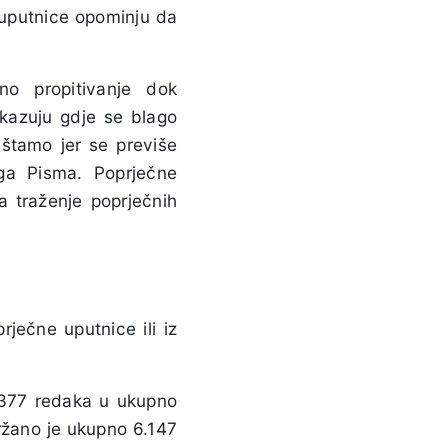
 uputnice opominju da
no propitivanje dok
kazuju gdje se blago
uštamo jer se previše
oga Pisma. Poprječne
 traženje poprječnih
ječne uputnice ili iz
.377 redaka u ukupno
držano je ukupno 6.147