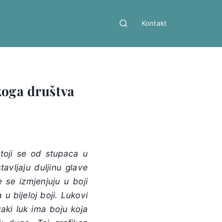
Kontakt
koga društva
stoji se od stupaca u
avljaju duljinu glave
e se izmjenjuju u boji
u bijeloj boji. Lukovi
ki luk ima boju koja