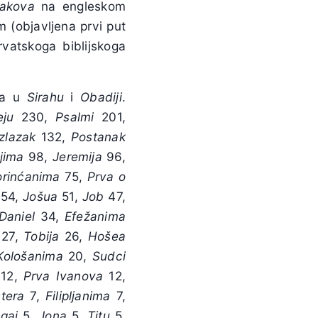
 Jakova
na engleskom
 (objavljena prvi put
vatskoga biblijskoga
ena u
Sirahu
i
Obadiji
.
eju
230,
Psalmi
201,
Izlazak
132,
Postanak
jima
98,
Jeremija
96,
orinćanima
75,
Prva
o
54,
Jošua
51,
Job
47,
Daniel
34,
Efežanima
27,
Tobija
26,
Hošea
Kološanima
20,
Sudci
12,
Prva
Ivanova
12,
tera
7,
Filipljanima
7,
gaj
5,
Jona
5,
Titu
5,