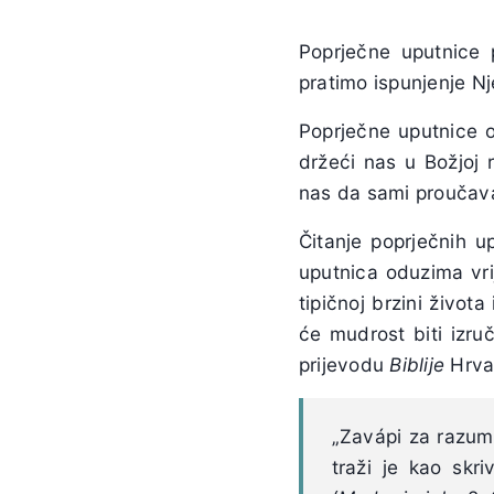
Poprječne uputnice 
pratimo ispunjenje N
Poprječne uputnice
držeći nas u Božjoj 
nas da sami proučavam
Čitanje poprječnih u
uputnica oduzima vri
tipičnoj brzini živo
će mudrost biti izr
prijevodu
Biblije
Hrvat
„Zavápi za razumi
traži je kao skr