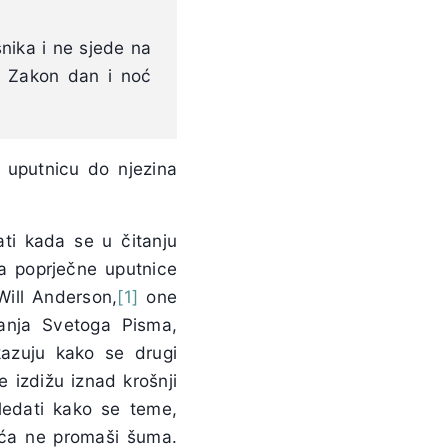
šnika i ne sjede na
v Zakon dan i noć
i uputnicu do njezina
ati kada se u čitanju
a poprječne uputnice
 Will Anderson,
[1]
one
tanja Svetoga Pisma,
kazuju kako se drugi
e izdižu iznad krošnji
ledati kako se teme,
eća ne promaši šuma.