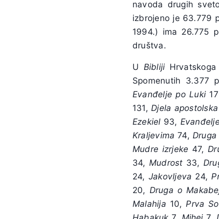
navoda drugih svet
izbrojeno je 63.779 
1994.) ima 26.775 p
društva.
U
Bibliji
Hrvatskoga 
Spomenutih 3.377 p
Evanđelje
po
Luki
17
131,
Djela
apostolska
Ezekiel
93,
Evanđelj
Kraljevima
74,
Druga
Mudre
izrjeke
47,
Dr
34,
Mudrost
33,
Dru
24,
Jakovljeva
24,
P
20,
Druga
o
Makabe
Malahija
10,
Prva
So
Habakuk
7,
Mihej
7,