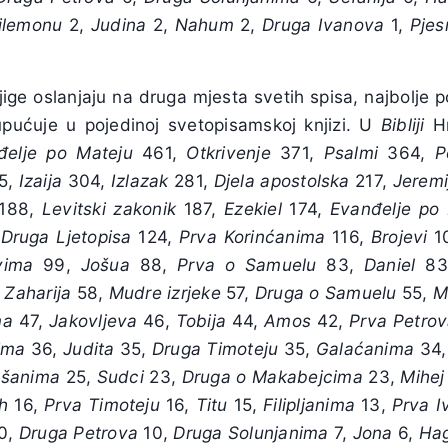
ilemonu
2,
Judina
2,
Nahum
2,
Druga
Ivanova
1,
Pje
jige oslanjaju na druga mjesta svetih spisa, najbolje po
pućuje u pojedinoj svetopisamskoj knjizi. U
Bibliji
Hr
đelje
po
Mateju
461,
Otkrivenje
371,
Psalmi
364,
P
5,
Izaija
304,
Izlazak
281,
Djela
apostolska
217,
Jeremi
188,
Levitski
zakonik
187,
Ezekiel
174,
Evanđelje
po
,
Druga
Ljetopisa
124,
Prva
Korinćanima
116,
Brojevi
1
vima
99,
Jošua
88,
Prva
o
Samuelu
83,
Daniel
83
,
Zaharija
58,
Mudre
izrjeke
57,
Druga
o
Samuelu
55,
M
ma
47,
Jakovljeva
46,
Tobija
44,
Amos
42,
Prva
Petro
ima
36,
Judita
35,
Druga
Timoteju
35,
Galaćanima
34
ošanima
25,
Sudci
23,
Druga
o
Makabejcima
23,
Mihej
h
16,
Prva
Timoteju
16,
Titu
15,
Filipljanima
13,
Prva
I
0,
Druga
Petrova
10,
Druga
Solunjanima
7,
Jona
6,
Hag