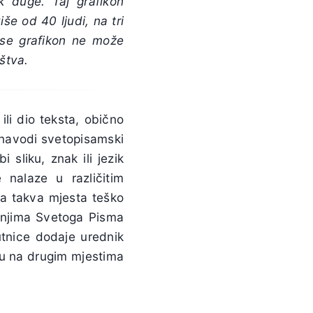
k duge. Taj grafikon
iše od 40 ljudi, na tri
v se grafikon ne može
uštva.
ili dio teksta, obično
a navodi svetopisamski
 sliku, znak ili jezik
 nalaze u različitim
a takva mjesta teško
danjima Svetoga Pisma
utnice dodaje urednik
ju na drugim mjestima