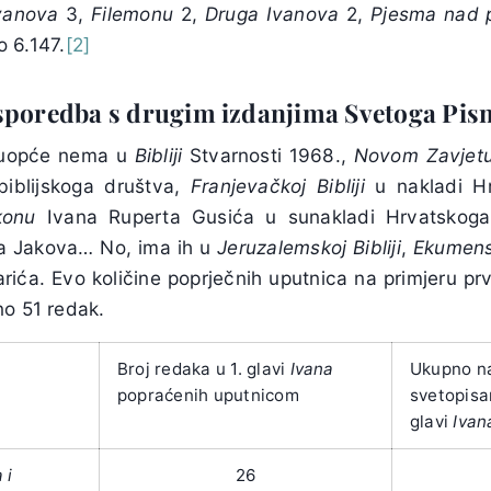
vanova
3,
Filemonu
2,
Druga
Ivanova
2,
Pjesma
nad
 6.147.
[2]
sporedba s drugim izdanjima Svetoga Pis
a uopće nema u
Bibliji
Stvarnosti 1968.,
Novom Zavjet
biblijskoga društva,
Franjevačkoj Bibliji
u nakladi Hr
konu
Ivana Ruperta Gusića u sunakladi Hrvatskoga 
lja Jakova… No, ima ih u
Jeruzalemskoj Bibliji
,
Ekumensk
arića. Evo količine poprječnih uputnica na primjeru p
no 51 redak.
Broj redaka u 1. glavi
Ivana
Ukupno n
popraćenih uputnicom
svetopisa
glavi
Ivan
 i
26