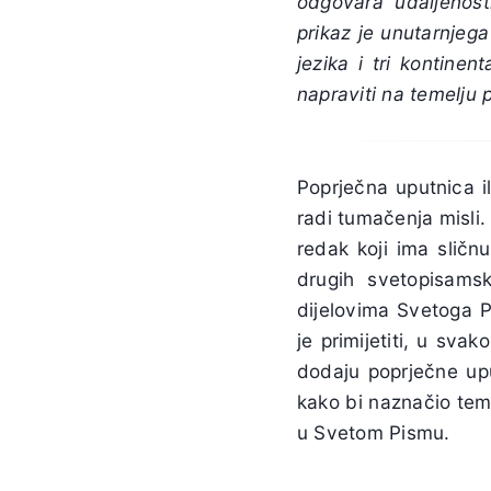
odgovara udaljenost
prikaz je unutarnjega 
jezika i tri kontine
napraviti na temelju 
Poprječna uputnica il
radi tumačenja misli.
redak koji ima sličnu
drugih svetopisamsk
dijelovima Svetoga 
je primijetiti, u sv
dodaju poprječne upu
kako bi naznačio tem
u Svetom Pismu.