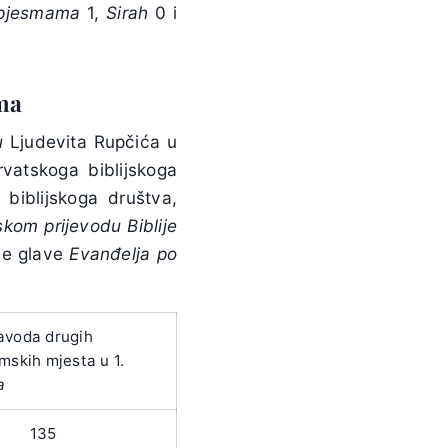
pjesmama
1,
Sirah
0 i
ma
u
Ljudevita Rupčića u
vatskoga biblijskoga
biblijskoga društva,
om prijevodu Biblije
rve glave
Evanđelja po
avoda drugih
mskih mjesta u 1.
a
135