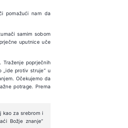
ječi pomažući nam da
 tumači samim sobom
oprječne uputnice uče
. Traženje poprječnih
„ide protiv struje“ u
ovanjem. Očekujemo da
nažne potrage. Prema
j kao za srebrom i
naći Božje znanje“