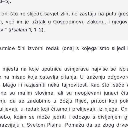
3–5).
 oni što ne slijede savjet zlih, ne zastaju na putu gre
ih, već im je užitak u Gospodinovu Zakonu, i njego
vi“ (
Psalam
1, 1–2).
utnice čini izvorni redak (onaj s kojega smo slijedil
ju mjesta na koje uputnica usmjerava najviše se ispl
 na misao koja ostavlja pitanja. U traženju odgovor
blago ili razjasniti neku tajnovitost. Kao što ističe
isane su malim slovima, ali su neopjevani junaci či
ju da se zadubimo u Božju Riječ, pritoci koji po
lijevaju u redak koji čitamo i prelijevaju iz njega. On
ebo, kojim se može jedriti i odozgo s divljenjem g
 razvijaju u Svetom Pismu. Pomažu da se zbog drv