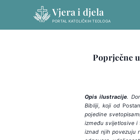
Skip
Vjera i djela
to
content
PORTAL KATOLIČKIH TEOLOGA
Poprječne u
Opis ilustracije
. Do
Bibliji, koji od
Posta
pojedine svetopisams
između svijetlosive i
iznad njih povezuju