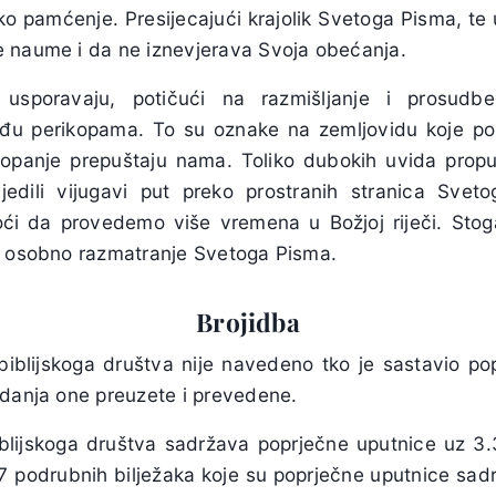
ko pamćenje. Presijecajući krajolik Svetoga Pisma, te
 naume i da ne iznevjerava Svoja obećanja.
 usporavaju, potičući na razmišljanje i prosudbe
đu perikopama. To su oznake na zemljovidu koje po
kopanje prepuštaju nama. Toliko dubokih uvida prop
jedili vijugavi put preko prostranih stranica Svet
i da provedemo više vremena u Božjoj riječi. Stoga
i osobno razmatranje Svetoga Pisma.
Brojidba
blijskoga društva nije navedeno tko je sastavio popr
zdanja one preuzete i prevedene.
lijskoga društva sadržava poprječne uputnice uz 3
377 podrubnih bilježaka koje su poprječne uputnice sa