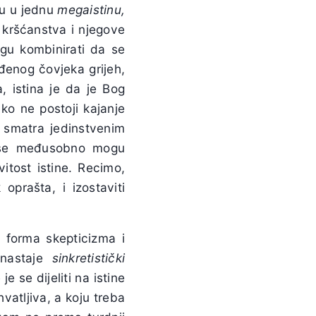
ju u jednu
megaistinu,
 kršćanstva i njegove
ogu kombinirati da se
ođenog čovjeka grijeh,
, istina je da je Bog
ko ne postoji kajanje
 smatra jedinstvenim
e se međusobno mogu
itost istine. Recimo,
oprašta, i izostaviti
 forma skepticizma i
 nastaje
sinkretistički
e se dijeliti na istine
vatljiva, a koju treba