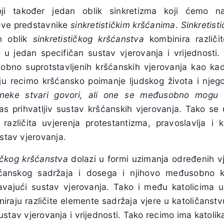
ji također jedan oblik sinkretizma koji ćemo n
gove predstavnike
sinkretističkim kršćanima
.
Sinkretist
n oblik
sinkretističkog kršćanstva
kombinira različit
 u jedan specifičan sustav vjerovanja i vrijednosti.
obno suprotstavljenih kršćanskih vjerovanja kao ka
aju recimo kršćansko poimanje ljudskog života i nje
neke stvari govori, ali one se međusobno mogu k
s prihvatljiv sustav kršćanskih vjerovanja. Tako s
različita uvjerenja protestantizma, pravoslavlja i 
ustav vjerovanja.
tičkog kršćanstva
dolazi u formi uzimanja određenih vje
ršćanskog sadržaja i dosega i njihovo međusobno k
ljavajući sustav vjerovanja. Tako i među katolicima u
niraju različite elemente sadržaja vjere u katoličanstv
 sustav vjerovanja i vrijednosti. Tako recimo ima katolik