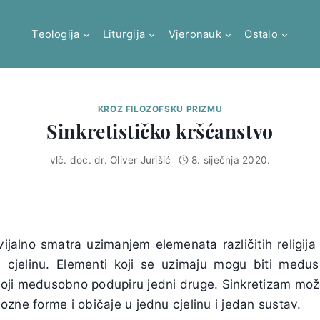
Teologija
Liturgija
Vjeronauk
Ostalo
KROZ FILOZOFSKU PRIZMU
Sinkretističko kršćanstvo
vlč. doc. dr. Oliver Jurišić
8. siječnja 2020.
ijalno smatra uzimanjem elemenata različitih religij
 cjelinu. Elementi koji se uzimaju mogu biti međuso
koji međusobno podupiru jedni druge. Sinkretizam može
igiozne forme i običaje u jednu cjelinu i jedan sustav.