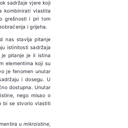
dok sadržaje vjere koji
 kombinirati vlastita
 grešnosti i pri tom
eobraćenja i grijeha.
 nas stavlja pitanje
nju istinitosti sadržaja
 pitanje je li istina
ugim elementima koji su
vo
je fenomen unutar
 sadržaju i dosegu. U
vično dostupna. Unutar
 istine, nego misao o
i se stvorio vlastiti
gmentira u
mikroistine,