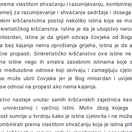
rema vlastitom shvaćanju i razumijevanju, kombinira
temelj za razumijevanje i shvaćanje sadržaja i dosega
kim kršćanstvima postoji nekoliko istina koje se m
nkretističkog kršćanstva. Istina je da je ubojstvo ner
milosrdan, istina je da grijeh odvaja čovjeka od Boga
da bez kajanja nema oproštenja grijeha, istina je da a
čne propasti.
Sinkretističko kršćanstvo
ove istine ne
ečne istine nego ih smatra zasebnim istinama koj
ite međusobne odnose koji skrivaju i zamagljuju cjelov
 može ubiti čovjeka jer je Bog milosrdan i uvijek 
i se odnosi na propast ako nema kajanja.
nstvo
nastaje unutar samih kršćanskih zajednica kao
univerzalnoj i vječnoj istini. Motiv zbog kojega
t sumnje u tvrdnju kako je istina cjelovita i ne može j
binirati prema vlastitom shvaćanju koja je istina prih