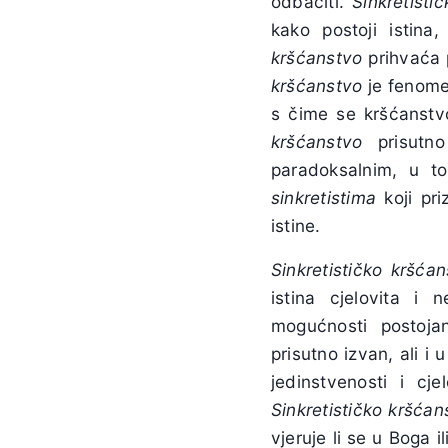
odbaciti.
Sinkretistič
kako postoji istina
kršćanstvo
prihvaća 
kršćanstvo
je fenomen
s čime se kršćanstv
kršćanstvo
prisutno
paradoksalnim, u t
sinkretistima
koji pri
istine.
Sinkretističko kršća
istina cjelovita i 
mogućnosti postojan
prisutno izvan, ali i 
jedinstvenosti i cje
Sinkretističko kršćan
vjeruje li se u Boga i