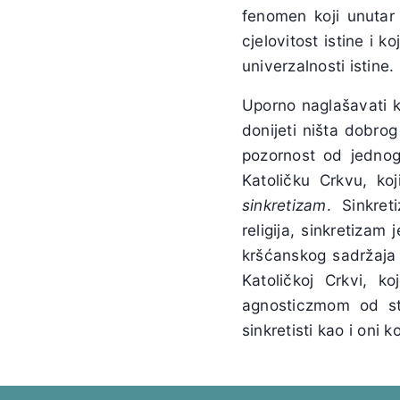
fenomen koji unutar
cjelovitost istine i k
univerzalnosti istine.
Uporno naglašavati k
donijeti ništa dobro
pozornost od jednog 
Katoličku Crkvu, k
sinkretizam
. Sinkret
religija, sinkretizam
kršćanskog sadržaja 
Katoličkoj Crkvi, k
agnosticzmom od st
sinkretisti kao i oni 