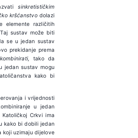
azvati
sinkretističkim
ičko kršćanstvo
dolazi
e elemente različitih
 Taj sustav može biti
da se u jedan sustav
govo prekidanje prema
ombinirati,
tako da
e u jedan sustav mogu
katoličanstva kako bi
rovanja i vrijednosti
ombiniranje u jedan
 Katoličkoj Crkvi ima
u kako bi dobili jedan
a koji uzimaju dijelove