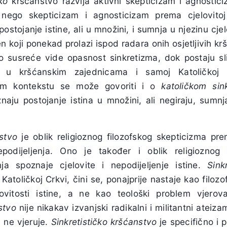
ko
kršćanstvo razvija aktivni skepticizam i agnostic
, nego skepticizam i agnosticizam prema cjelovitoj
postojanje istine, ali u množini, i sumnja u njezinu cje
 koji ponekad prolazi ispod radara onih osjetljivih kr
o susreće vide opasnost sinkretizma, dok postaju sl
 u kršćanskim zajednicama i samoj Katoličkoj C
om kontekstu se može govoriti i o
katoličkom sin
znaju postojanje istina u množini, ali negiraju, sumnja
nstvo
je oblik religioznog filozofskog skepticizma p
nepodijeljenja. Ono je također i oblik religiozno
ja spoznaje cjelovite i nepodijeljenje istine.
Sink
u Katoličkoj Crkvi, čini se, ponajprije nastaje kao filoz
lovitosti istine, a ne kao teološki problem vjerova
stvo
nije nikakav izvanjski radikalni i militantni ateiz
li ne vjeruje.
Sinkretističko kršćanstvo
je specifično i 