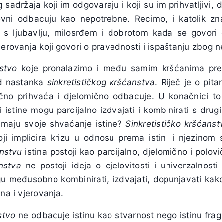
g sadržaja koji im odgovaraju i koji su im prihvatljivi, 
vni odbacuju kao nepotrebne. Recimo, i katolik zna
 s ljubavlju, milosrđem i dobrotom kada se govori o
jerovanja koji govori o pravednosti i ispaštanju zbog n
nstvo
koje pronalazimo i među samim kršćanima pred
od nastanka
sinkretističkog kršćanstva
. Riječ je o pita
ično prihvaća i djelomično odbacuje. U konačnici to je
ovi istine mogu parcijalno izdvajati i kombinirati s dr
i imaju svoje shvaćanje istine?
Sinkretističko kršćanst
i implicira krizu u odnosu prema istini i njezinom
anstvu
istina postoji kao parcijalno, djelomično i polo
anstva
ne postoji ideja o cjelovitosti i univerzalnosti
u međusobno kombinirati, izdvajati, dopunjavati kako b
na i vjerovanja.
stvo
ne odbacuje istinu kao stvarnost nego istinu fra