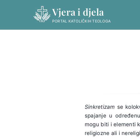
Skip
Vjera i djela
to
content
PORTAL KATOLIČKIH TEOLOGA
Sinkretizam
se kolokv
spajanje u određenu
mogu biti i elementi 
religiozne ali i nerel