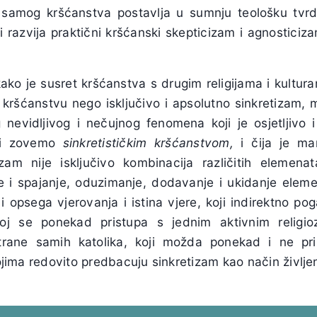
 samog kršćanstva postavlja u sumnju teološku tvrdn
oji razvija praktični kršćanski skepticizam i agnosticiz
ako je susret kršćanstva s drugim religijama i kultu
g kršćanstvu nego isključivo i apsolutno sinkretizam
nevidljivog i nečujnog fenomena koji je osjetljivo i
oji zovemo
sinkretističkim kršćanstvom,
i čija je man
izam nije isključivo kombinacija različitih elemenata
 je i spajanje, oduzimanje, dodavanje i ukidanje elem
i opsega vjerovanja i istina vjere, koji indirektno p
ojoj se ponekad pristupa s jednim aktivnim religi
rane samih katolika, koji možda ponekad i ne pri
kojima redovito predbacuju sinkretizam kao način življen