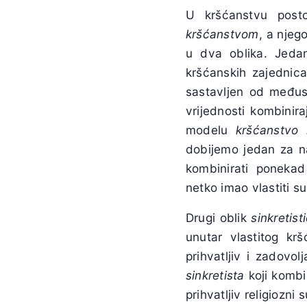
U kršćanstvu posto
kršćanstvom
, a nje
u dva oblika. Jeda
kršćanskih zajednica
sastavljen od međus
vrijednosti kombinir
modelu
kršćanstvo 
dobijemo jedan za na
kombinirati ponekad 
netko imao vlastiti s
Drugi oblik
sinkretis
unutar vlastitog k
prihvatljiv i zadovo
sinkretista
koji kombi
prihvatljiv religiozni