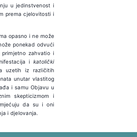
ju u jedinstvenost i
am prema cjelovitosti i
rama opasno i ne može
, može ponekad odvući
 primjetno zahvatio i
ifestacija i
katolički
 uzetih iz različitih
enata unutar vlastitog
ogađa i samu Objavu u
oznim skepticizmom i
mjećuju da su i oni
ja i djelovanja.