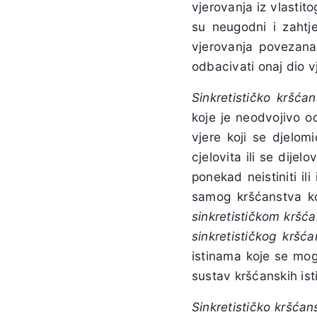
vjerovanja iz vlastito
su neugodni i zahtje
vjerovanja povezana
odbacivati onaj dio v
Sinkretističko kršća
koje je neodvojivo 
vjere koji se djelom
cjelovita ili se dijel
ponekad neistiniti il
samog kršćanstva koj
sinkretističkom kršć
sinkretističkog kršć
istinama koje se mog
sustav kršćanskih isti
Sinkretističko kršćan