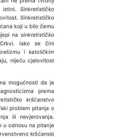
izam ne prema tvrdnji
 istini.
Sinkretističko
lovitost.
Sinkretističko
šćana koji u bilo čemu
ijepi na
sinkretističko
rkvi. Iako se čini
kretizmu
i
katoličkim
ju, niječu cjelovitost
rema mogućnosti da je
g agnosticizma prema
retističko kršćanstvo
ofski problem pitanja o
nja ili nevjerovanja.
am u odnosu na pitanje
prvenstveno kršćanski