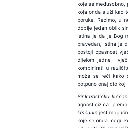
koje se međusobno, p
koja onda služi kao 
poruke. Recimo, u ne
dobije jedan oblik si
istina je da je Bog 
pravedan, istina je 
postoji opasnost vje
dijelom jedne i vj
kombinirati u različ
može se reći kako se
potpuno onaj dio koj
Sinkretističko kršća
agnosticizma prema 
kršćanin
jest mogućnos
koje se onda mogu kom