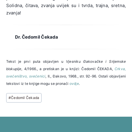
Solidna, čitava, zvanja uvijek su i tvrda, trajna, sretna,
zvanja!
Dr. Čedomil Čekada
Tekst je prvi puta objavljen u
Vjesniku Đakovačke i Srijemske
biskupije,
4/1966., a pretiskan je u knjizi: Čedomil ČEKADA,
Crkva,
svećeništvo, svećenici
, II., Đakovo, 1968., str. 92-96. Ostali objavljeni
tekstovi iz te knjige mogu se pronaći
ovdje
.
Post
#
Čedomil Čekada
Tags: