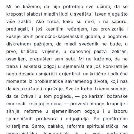
Mi ne kažemo, da nije potrebno sve učiniti, da se
krepost i slabost mladih ljudi u svetištu i izvan njega što
više zaštiti. Ako treba, kako su neki, i na saboru,
predlagali, i još kasnijim ređenjem, iza provizorija i
kušnje prvih pomoćno-kapelanskih godina, a pogotovu
diskretnom pažnjom, da mladi svećenik ne bude, u
prvo, kritično, vrijeme, u duhovnoj pastvi izoliran,
osamljen, prepušten sam sebi. Mi ne kažemo, da ne
treba i asketski odgoj u sjemeništima još konkretnije
nego dosada usmjeriti i orijentirati na kritične i odlučne
momente iz problematike savremenog života, koji nas
danas okružuje i ugrožuje. Sve to treba. I nema sumnje,
da će Crkva i u tom pogledu, — po karizmi božanske
mudrosti, koja joj je dana, — provesti mnoge, krupnije i
sitnije, reforme u sjemenišnom odgoju i u izboru
sjemenišnih profesora i odgojitelja. Po pooštrenim
kriterijima. Samo, dakako, reforme spiritualističke, ne
modernističke. Inaugurirala ih je već: nedavnim