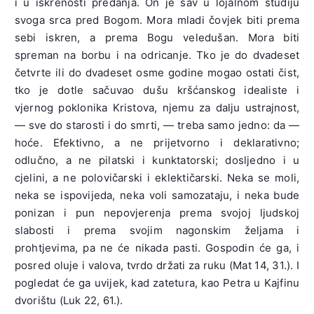
i u iskrenosti predanja. On je sav u lojalnom studiju
svoga srca pred Bogom. Mora mladi čovjek biti prema
sebi iskren, a prema Bogu veledušan. Mora biti
spreman na borbu i na odricanje. Tko je do dvadeset
četvrte ili do dvadeset osme godine mogao ostati čist,
tko je dotle sačuvao dušu kršćanskog idealiste i
vjernog poklonika Kristova, njemu za dalju ustrajnost,
— sve do starosti i do smrti, — treba samo jedno: da —
hoće. Efektivno, a ne prijetvorno i deklarativno;
odlučno, a ne pilatski i kunktatorski; dosljedno i u
cjelini, a ne polovičarski i eklektičarski. Neka se moli,
neka se ispovijeda, neka voli samozataju, i neka bude
ponizan i pun nepovjerenja prema svojoj ljudskoj
slabosti i prema svojim nagonskim željama i
prohtjevima, pa ne će nikada pasti. Gospodin će ga, i
posred oluje i valova, tvrdo držati za ruku (Mat 14, 31.). I
pogledat će ga uvijek, kad zatetura, kao Petra u Kajfinu
dvorištu (Luk 22, 61.).