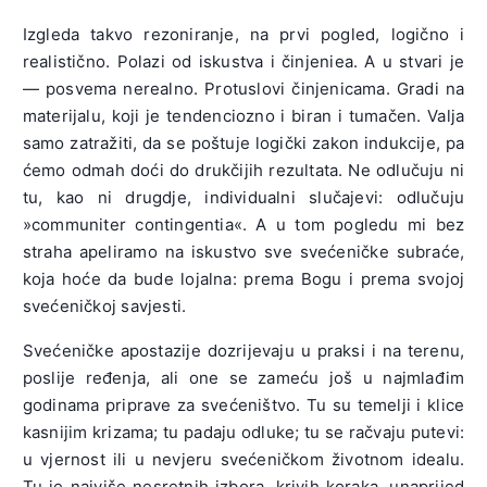
Izgleda takvo rezoniranje, na prvi pogled, logično i
realistično. Polazi od iskustva i činjeniea. A u stvari je
— posvema nerealno. Protuslovi činjenicama. Gradi na
materijalu, koji je tendenciozno i biran i tumačen. Valja
samo zatražiti, da se poštuje logički zakon indukcije, pa
ćemo odmah doći do drukčijih rezultata. Ne odlučuju ni
tu, kao ni drugdje, individualni slučajevi: odlučuju
»communiter contingentia«. A u tom pogledu mi bez
straha apeliramo na iskustvo sve svećeničke subraće,
koja hoće da bude lojalna: prema Bogu i prema svojoj
svećeničkoj savjesti.
Svećeničke apostazije dozrijevaju u praksi i na terenu,
poslije ređenja, ali one se zameću još u najmlađim
godinama priprave za svećeništvo. Tu su temelji i klice
kasnijim krizama; tu padaju odluke; tu se račvaju putevi:
u vjernost ili u nevjeru svećeničkom životnom idealu.
Tu je najviše nesretnih izbora, krivih koraka, unaprijed