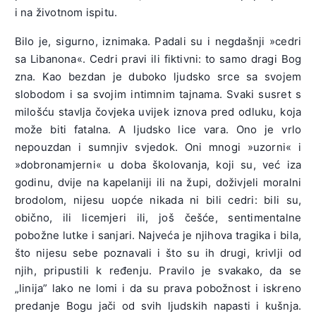
i na životnom ispitu.
Bilo je, sigurno, iznimaka. Padali su i negdašnji »cedri
sa Libanona«. Cedri pravi ili fiktivni: to samo dragi Bog
zna. Kao bezdan je duboko ljudsko srce sa svojem
slobodom i sa svojim intimnim tajnama. Svaki susret s
milošću stavlja čovjeka uvijek iznova pred odluku, koja
može biti fatalna. A ljudsko lice vara. Ono je vrlo
nepouzdan i sumnjiv svjedok. Oni mnogi »uzorni« i
»dobronamjerni« u doba školovanja, koji su, već iza
godinu, dvije na kapelaniji ili na župi, doživjeli moralni
brodolom, nijesu uopće nikada ni bili cedri: bili su,
obično, ili licemjeri ili, još češće, sentimentalne
pobožne lutke i sanjari. Najveća je njihova tragika i bila,
što nijesu sebe poznavali i što su ih drugi, krivlji od
njih, pripustili k ređenju. Pravilo je svakako, da se
„linija” lako ne lomi i da su prava pobožnost i iskreno
predanje Bogu jači od svih ljudskih napasti i kušnja.