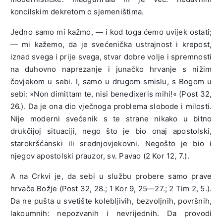
koncilskim dekretom o sjemeništima.
Jedno samo mi kažmo, — i kod toga ćemo uvijek ostati;
— mi kažemo, da je svećenička ustrajnost i krepost,
iznad svega i prije svega, stvar dobre volje i spremnosti
na duhovno naprezanje i junačko hrvanje s nižim
čovjekom u sebi. I, samo u drugom smislu, s Bogom u
sebi: »Non dimittam te, nisi benedixeris mihi!« (Post 32,
26.). Da je ona dio vječnoga problema slobode i milosti.
Nije moderni svećenik s te strane nikako u bitno
drukčijoj situaciji, nego što je bio onaj apostolski,
starokršćanski ili srednjovjekovni. Negošto je bio i
njegov apostolski prauzor, sv. Pavao (2 Kor 12, 7.).
A na Crkvi je, da sebi u službu probere samo prave
hrvače Božje (Post 32, 28.; 1 Kor 9, 25—27.; 2 Tim 2, 5.).
Da ne pušta u svetište kolebljivih, bezvoljnih, površnih,
lakoumnih: nepozvanih i nevrijednih. Da provodi