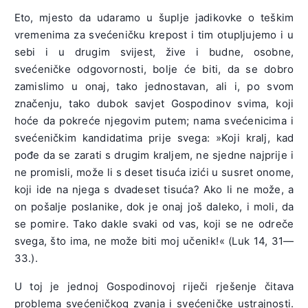
Eto, mjesto da udaramo u šuplje jadikovke o teškim
vremenima za svećeničku krepost i tim otupljujemo i u
sebi i u drugim svijest, žive i budne, osobne,
svećeničke odgovornosti, bolje će biti, da se dobro
zamislimo u onaj, tako jednostavan, ali i, po svom
značenju, tako dubok savjet Gospodinov svima, koji
hoće da pokreće njegovim putem; nama svećenicima i
svećeničkim kandidatima prije svega: »Koji kralj, kad
pođe da se zarati s drugim kraljem, ne sjedne najprije i
ne promisli, može li s deset tisuća izići u susret onome,
koji ide na njega s dvadeset tisuća? Ako li ne može, a
on pošalje poslanike, dok je onaj još daleko, i moli, da
se pomire. Tako dakle svaki od vas, koji se ne odreče
svega, što ima, ne može biti moj učenik!« (Luk 14, 31—
33.).
U toj je jednoj Gospodinovoj riječi rješenje čitava
problema svećeničkog zvanja i svećeničke ustrajnosti.