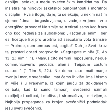
ozbiljnu selekciju među svećeničkim kandidatima. Da
insistira na njihovoj asketskoj punoljetnosti i moralnoj
disciplini. Hvala Bogu, da je, tu selekciju, u nekim našim
sjemeništima i bogoslovijama, u zadnje vrijeme, vrlo
energično provode! Ne smije se tretirati samo kao fraza
ono kod ređenja za subđakona: „Hactenus enim liber
es, licetque libi pro arbitrio ad saecularia vota transire
— Proinde, dum tempus est, cogita!“ Duh je Sveti kroz
taj prastari obred progovorio. »Segregate mihi!« (Dj Ap
13, 2.; Rim 1, 1). »Manus cito nemini imposueris, neque
communicaveris peccatis alienis! Teipsum castum
custodi!“ (1 Tim 5, 22.). Ne ćemo zato imati manje
zvanja i manje svećenika. Imat ćemo ih više. Imali bismo
ih više i u krajevima, iz kojih jauču za dokidanjem
celibata, kad bi samo tamošnji svećenici uzimali
ozbiljnije i celibat, i molitvu, i siromaštvo, i mrtvljenje.
Najbolja propaganda za brojan svećenički podmladak
jesu sveti svećenici.