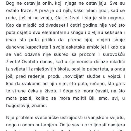
Bog ne ostavlja onih, koji njega ne ostavljaju. Sve su
ostalo fraze. A prva je od njih, kako mladi ljudi, kad se
rede, još ni ne znaju, šta je život i šta je sila nagona.
Kao da mladić od dvadeset i četiri godine nije već sto
puta osjetio svu elementarnu snagu i divljinu seksusa i
imao sto puta priliku da, prema njoj, omjeri svoje
duhovne kapacitete i svoje asketske ambicije! I kao da
se već odavna nije susreo sa prozom i surovošću
života! Osobito danas, kad u sjemeništa dolaze mladići
iz svijeta i iz mješovitih škola, poslije puberteta, a onda
još, pred ređenje, prođu „novicijat” službe u vojsci. I
kao da svakome od njih nije, sto puta, rečeno, što ga s
te strane čeka u životu i čega se mora čuvati, na što
mora paziti, koliko se mora moliti! Bili smo, svi, u
bogosloviji; znamo.
Nije problem svećeničke ustrajnosti u vanjskom svijetu,
nego u onom nutarnjem. On je sav u ozbiljnosti namjera