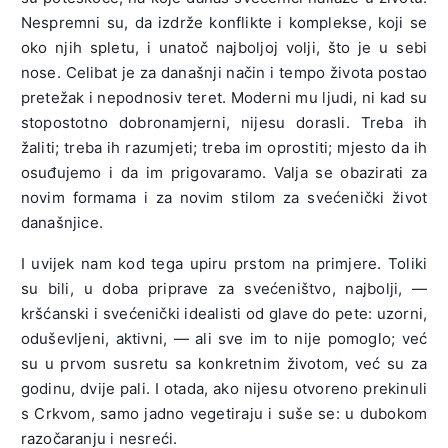
Nespremni su, da izdrže konflikte i komplekse, koji se
oko njih spletu, i unatoč najboljoj volji, što je u sebi
nose. Celibat je za današnji način i tempo života postao
pretežak i nepodnosiv teret. Moderni mu ljudi, ni kad su
stopostotno dobronamjerni, nijesu dorasli. Treba ih
žaliti; treba ih razumjeti; treba im oprostiti; mjesto da ih
osuđujemo i da im prigovaramo. Valja se obazirati za
novim formama i za novim stilom za svećenički život
današnjice.
I uvijek nam kod tega upiru prstom na primjere. Toliki
su bili, u doba priprave za svećeništvo, najbolji, —
kršćanski i svećenički idealisti od glave do pete: uzorni,
oduševljeni, aktivni, — ali sve im to nije pomoglo; već
su u prvom susretu sa konkretnim životom, već su za
godinu, dvije pali. I otada, ako nijesu otvoreno prekinuli
s Crkvom, samo jadno vegetiraju i suše se: u dubokom
razočaranju i nesreći.