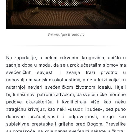
Snimio: Igor Brautović
Na zapadu je, u nekim crkvenim krugovima, unišlo u
zadnje doba u modu, da se uzrok učestalim slomovima
svećeničkih savjesti i zvanja traži prvotno u
nepovoljnim vanjskim okolnostima, a ne u krizi volje i u
nutarnjoj nevjeri svećeničkom životnom idealu. Htjeli
bi, ti naši novi patroni i advokati, da svećeničke moralne
padove okarakterišu i kvalificiraju više kao neku
»tragičnu krivnju«, kao neki »usud« i »udes«, bez puno
duhovne uračunljivosti i odgovornosti, nego kao
subjekivne prestupke i grijehe pred Bogom. Prevelike
su poteškoće, na koje danas svećenici nailaze u životu.