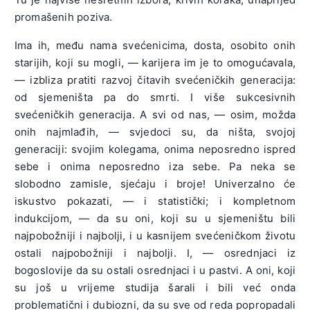
promašenih poziva.
Ima ih, među nama svećenicima, dosta, osobito onih
starijih, koji su mogli, — karijera im je to omogućavala,
— izbliza pratiti razvoj čitavih svećeničkih generacija:
od sjemeništa pa do smrti. I više sukcesivnih
svećeničkih generacija. A svi od nas, — osim, možda
onih najmlađih, — svjedoci su, da ništa, svojoj
generaciji: svojim kolegama, onima neposredno ispred
sebe i onima neposredno iza sebe. Pa neka se
slobodno zamisle, sjećaju i broje! Univerzalno će
iskustvo pokazati, — i statistički; i kompletnom
indukcijom, — da su oni, koji su u sjemeništu bili
najpobožniji i najbolji, i u kasnijem svećeničkom životu
ostali najpobožniji i najbolji. I, — osrednjaci iz
bogoslovije da su ostali osrednjaci i u pastvi. A oni, koji
su još u vrijeme studija šarali i bili već onda
problematični i dubiozni, da su sve od reda popropadali