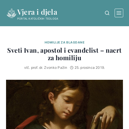
Skip
Vjera i djela
to
content
PORTAL KATOLIČKIH TEOLOGA
HOMILIJE ZA BLAGDANE
Sveti Ivan, apostol i evanđelist – nacrt
za homiliju
vlč. prof. dr. Zvonko Pažin
25. prosinca 2019.