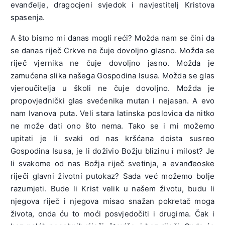
evanđelje, dragocjeni svjedok i navjestitelj Kristova
spasenja.
A što bismo mi danas mogli reći? Možda nam se čini da
se danas riječ Crkve ne čuje dovoljno glasno. Možda se
riječ vjernika ne čuje dovoljno jasno. Možda je
zamućena slika našega Gospodina Isusa. Možda se glas
vjeroučitelja u školi ne čuje dovoljno. Možda je
propovjednički glas svećenika mutan i nejasan. A evo
nam Ivanova puta. Veli stara latinska poslovica da nitko
ne može dati ono što nema. Tako se i mi možemo
upitati je li svaki od nas kršćana doista susreo
Gospodina Isusa, je li doživio Božju blizinu i milost? Je
li svakome od nas Božja riječ svetinja, a evanđeoske
riječi glavni životni putokaz? Sada već možemo bolje
razumjeti. Bude li Krist velik u našem životu, budu li
njegova riječ i njegova misao snažan pokretač moga
života, onda ću to moći posvjedočiti i drugima. Čak i