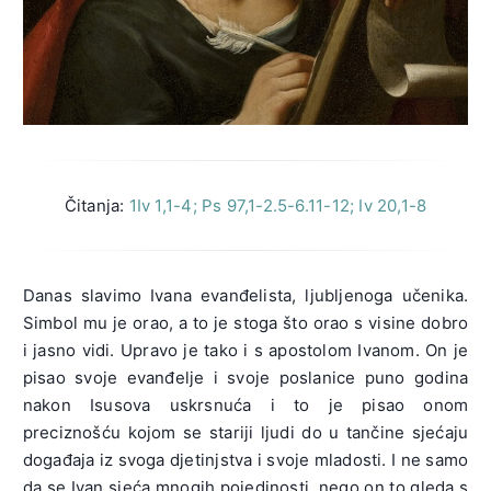
Čitanja:
1Iv 1,1-4; Ps 97,1-2.5-6.11-12; Iv 20,1-8
Danas slavimo Ivana evanđelista, ljubljenoga učenika.
Simbol mu je orao, a to je stoga što orao s visine dobro
i jasno vidi. Upravo je tako i s apostolom Ivanom. On je
pisao svoje evanđelje i svoje poslanice puno godina
nakon Isusova uskrsnuća i to je pisao onom
preciznošću kojom se stariji ljudi do u tančine sjećaju
događaja iz svoga djetinjstva i svoje mladosti. I ne samo
da se Ivan sjeća mnogih pojedinosti, nego on to gleda s