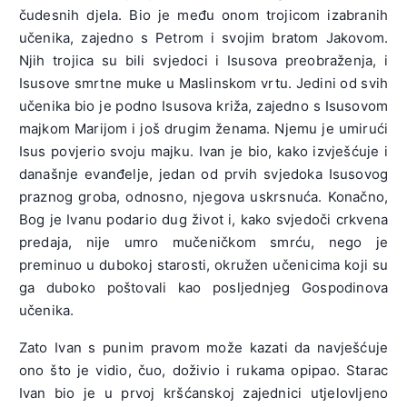
čudesnih djela. Bio je među onom trojicom izabranih
učenika, zajedno s Petrom i svojim bratom Jakovom.
Njih trojica su bili svjedoci i Isusova preobraženja, i
Isusove smrtne muke u Maslinskom vrtu. Jedini od svih
učenika bio je podno Isusova križa, zajedno s Isusovom
majkom Marijom i još drugim ženama. Njemu je umirući
Isus povjerio svoju majku. Ivan je bio, kako izvješćuje i
današnje evanđelje, jedan od prvih svjedoka Isusovog
praznog groba, odnosno, njegova uskrsnuća. Konačno,
Bog je Ivanu podario dug život i, kako svjedoči crkvena
predaja, nije umro mučeničkom smrću, nego je
preminuo u dubokoj starosti, okružen učenicima koji su
ga duboko poštovali kao posljednjeg Gospodinova
učenika.
Zato Ivan s punim pravom može kazati da navješćuje
ono što je vidio, čuo, doživio i rukama opipao. Starac
Ivan bio je u prvoj kršćanskoj zajednici utjelovljeno