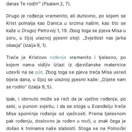
danas Te rodih’” (
Psalam
2, 7).
Drugo je rođenje vremenito, ali duhovno, po kojem se
Krist pomalja kao Danica u srcima našim, kao što se
kaže u
Drugoj Petrovoj
1, 19. Zbog toga se pjeva Misa u
zoru, u čijoj ulaznoj pjesmi stoji: „Svjetlost nas jarka
obasja” (
Izaija
9, 1).
Treće je Kristovo
rođenje
vremenito i tjelesno, po
kojem nama vidljiv izlazi iz djevičanske maternice
uzevši na se
pȕt
. Zbog toga se pjeva treća Misa usred
bijela dana, u čijoj se ulaznoj pjesmi kaže: „Dijete nam
se rodilo” (
Izaija
9, 5).
Ipak, i obrnuto može se reći da je vječno rođenje, po
sebi, u punom svjetlu, i da se stoga u Evanđelju treće
Mise spominje rođenje od vječnosti. Prema tjelesnom
pak rođenju, doslovno je rođen u noći, u znak čega je
došao k tminama naše slabosti. Stoga se na Polnoćki