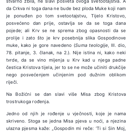
stvarno zbila, ne slavi posveta ovoga svetootajstva. A
da Crkva ni toga dana ne bude bez ploda Muke koji nam
je ponuđen po tom svetootajstvu, Tijelo Kristovo,
posvećeno dan prije, ostavlja se da se toga dana
pojede; ali Krv se ne sprema zbog opasnosti da se
prolije i zato što je krv posebnija slika Gospodinove
muke, kako je gore navedeno (
Suma teologije
, III. dio,
78. pitanje, 3. članak, na 2.). Nije istina ni, kako neki
tvrde, da se vino mijenja u Krv kad u njega padne
čestica Kristova tijela, jer to se ne može učiniti drukčije
nego posvećenjem učinjenim pod dužnim oblikom
riječi.
Na Božićni se dan slavi više Misa zbog Kristova
trostrukoga rođenja.
Jedno od njih je rođenje u vječnosti, koje je nama
skriveno. Stoga se jedna Misa pjeva u noći, a njezina
ulazna pjesma kaže: „Gospodin mi reče: ‘Ti si Sin Moj,