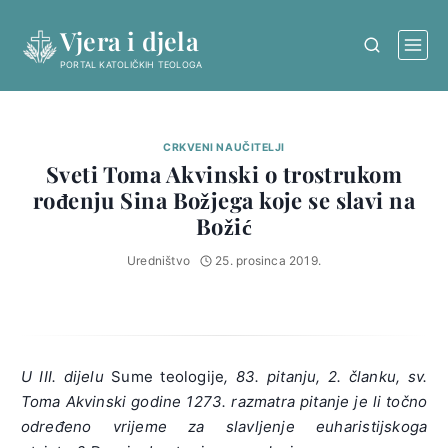
Skip
Vjera i djela
to
content
PORTAL KATOLIČKIH TEOLOGA
CRKVENI NAUČITELJI
Sveti Toma Akvinski o trostrukom
rođenju Sina Božjega koje se slavi na
Božić
Uredništvo
25. prosinca 2019.
U III. dijelu
Sume teologije
, 83. pitanju, 2. članku, sv.
Toma Akvinski godine 1273. razmatra pitanje je li točno
određeno vrijeme za slavljenje euharistijskoga