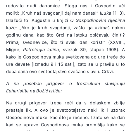
redovito nudi danomice. Stoga nas i Gospodin uči
moliti: „Kruh naš svagdanji daj nam danas!“ (
Luka
11, 3).
Izlažući to, Augustin u knjizi
O Gospodinovim riječima
kaže: „Ako je kruh svagdanji, zašto ga uzimaš nakon
godinu dana, kao što Grci na istoku običavaju činiti?
Primaj svednevice, što ti svaki dan koristi“ (XXVIII.,
Migne,
Patrologia latina
, svezak 39, stupac 1908). A
kako je Gospodinova muka svetkovana od ure treće do
ure devete [između 9 i 15 sati], zato se u pravilu u to
doba dana ovo svetootajstvo svečano slavi u Crkvi.
A na poseban prigovor o trostrukom slavljenju
Euharistije na Božić ističe:
Na drugi prigovor treba reći da s dolaskom zbilje
prestaje lik. A ovo je svetootajstvo neki lik i uzorak
Gospodinove muke, kao što je rečeno. I zato se na dan
kad se upravo Gospodinova muka promišlja kako se