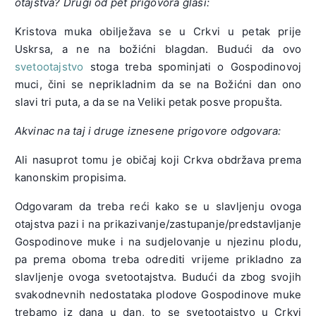
otajstva? Drugi od pet prigovora glasi:
Kristova muka obilježava se u Crkvi u petak prije
Uskrsa, a ne na božićni blagdan. Budući da ovo
svetootajstvo
stoga treba spominjati o Gospodinovoj
muci, čini se neprikladnim da se na Božićni dan ono
slavi tri puta, a da se na Veliki petak posve propušta.
Akvinac na taj i druge iznesene prigovore odgovara:
Ali nasuprot tomu je običaj koji Crkva obdržava prema
kanonskim propisima.
Odgovaram da treba reći kako se u slavljenju ovoga
otajstva pazi i na prikazivanje/zastupanje/predstavljanje
Gospodinove muke i na sudjelovanje u njezinu plodu,
pa prema oboma treba odrediti vrijeme prikladno za
slavljenje ovoga svetootajstva. Budući da zbog svojih
svakodnevnih nedostataka plodove Gospodinove muke
trebamo iz dana u dan, to se svetootajstvo u Crkvi