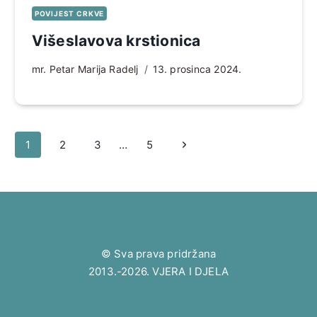
POVIJEST CRKVE
Višeslavova krstionica
mr. Petar Marija Radelj
13. prosinca 2024.
Page
Sljedeća
1
2
3
…
5
navigation
stranica
© Sva prava pridržana
2013.-2026. VJERA I DJELA