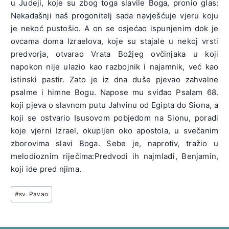
u Judeji, koje su zbog toga slavile Boga, pronio glas:
Nekadašnji naš progonitelj sada navješćuje vjeru koju
je nekoć pustošio. A on se osjećao ispunjenim dok je
ovcama doma Izraelova, koje su stajale u nekoj vrsti
predvorja, otvarao Vrata Božjeg ovčinjaka u koji
napokon nije ulazio kao razbojnik i najamnik, već kao
istinski pastir. Zato je iz dna duše pjevao zahvalne
psalme i himne Bogu. Napose mu sviđao Psalam 68.
koji pjeva o slavnom putu Jahvinu od Egipta do Siona, a
koji se ostvario Isusovom pobjedom na Sionu, poradi
koje vjerni Izrael, okupljen oko apostola, u svečanim
zborovima slavi Boga. Sebe je, naprotiv, tražio u
melodioznim riječima:Predvodi ih najmlađi, Benjamin,
koji ide pred njima.
Post
#
sv. Pavao
Tags: