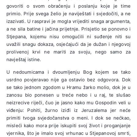
govoriti o svom obraćenju i poslanju koje je time
primio. Prije svega želio je naviještati i svjedočiti, a ne
izazivati. U raspravi je mogla vrijediti snaga argumenta,
a ne sila batine i jačina prijetnje. Prisjetio se ponovno i
Stjepana, kojemu nisu omogućili ni suđenje niti su
uvažili snagu dokaza, osjećajući da je dužan i njegovoj
prolivenoj krvi ne mariti za svoju, nego samo za
navještaj istine.
U nedoumicama i dvoumljenju Bog kojem se tako
usrdno povjeravao nije ga ostavio bez odgovora. Dok
se tako jednom zgodom u Hramu žarko molio, dok je u
zanosu bio ponesen u treće nebo i u raj, te slušao
neizrecive riječi, čuo je jasno kako mu Gospodin veli u
viđenju: Pohiti, žurno iziđi iz Jeruzalema jer neće
primiti tvoga svjedočanstva o meni. I dok se nećkao,
misleći kako mora prije iskupiti svoj život i proganjanje
vjernika, što je imalo svoj vrhunac u Stjepanovoj smrti,