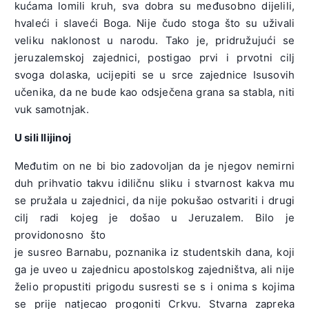
kućama lomili kruh, sva dobra su međusobno dijelili,
hvaleći i slaveći Boga. Nije čudo stoga što su uživali
veliku naklonost u narodu. Tako je, pridružujući se
jeruzalemskoj zajednici, postigao prvi i prvotni cilj
svoga dolaska, ucijepiti se u srce zajednice Isusovih
učenika, da ne bude kao odsječena grana sa stabla, niti
vuk samotnjak.
U sili Ilijinoj
Međutim on ne bi bio zadovoljan da je njegov nemirni
duh prihvatio takvu idiličnu sliku i stvarnost kakva mu
se pružala u zajednici, da nije pokušao ostvariti i drugi
cilj radi kojeg je došao u Jeruzalem. Bilo je
providonosno što
je susreo Barnabu, poznanika iz studentskih dana, koji
ga je uveo u zajednicu apostolskog zajedništva, ali nije
želio propustiti prigodu susresti se s i onima s kojima
se prije natjecao progoniti Crkvu. Stvarna zapreka