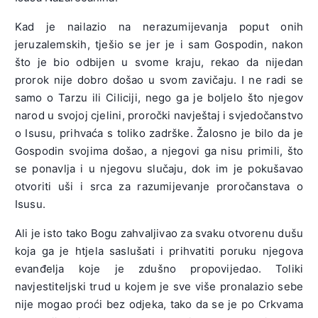
Kad je nailazio na nerazumijevanja poput onih
jeruzalemskih, tješio se jer je i sam Gospodin, nakon
što je bio odbijen u svome kraju, rekao da nijedan
prorok nije dobro došao u svom zavičaju. I ne radi se
samo o Tarzu ili Ciliciji, nego ga je boljelo što njegov
narod u svojoj cjelini, proročki navještaj i svjedočanstvo
o Isusu, prihvaća s toliko zadrške. Žalosno je bilo da je
Gospodin svojima došao, a njegovi ga nisu primili, što
se ponavlja i u njegovu slučaju, dok im je pokušavao
otvoriti uši i srca za razumijevanje proročanstava o
Isusu.
Ali je isto tako Bogu zahvaljivao za svaku otvorenu dušu
koja ga je htjela saslušati i prihvatiti poruku njegova
evanđelja koje je zdušno propovijedao. Toliki
navjestiteljski trud u kojem je sve više pronalazio sebe
nije mogao proći bez odjeka, tako da se je po Crkvama