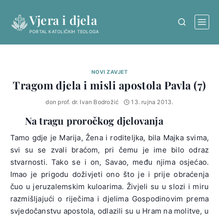
Skip
Vjera i djela
to
content
PORTAL KATOLIČKIH TEOLOGA
NOVI ZAVJET
Tragom djela i misli apostola Pavla (7)
don prof. dr. Ivan Bodrožić
13. rujna 2013.
Na tragu proročkog djelovanja
Tamo gdje je Marija, Žena i roditeljka, bila Majka svima,
svi su se zvali braćom, pri čemu je ime bilo odraz
stvarnosti. Tako se i on, Savao, među njima osjećao.
Imao je prigodu doživjeti ono što je i prije obraćenja
čuo u jeruzalemskim kuloarima. Živjeli su u slozi i miru
razmišljajući o riječima i djelima Gospodinovim prema
svjedočanstvu apostola, odlazili su u Hram na molitve, u