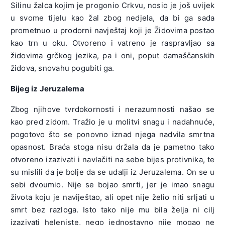
Silinu žalca kojim je progonio Crkvu, nosio je još uvijek
u svome tijelu kao žal zbog nedjela, da bi ga sada
prometnuo u prodorni navještaj koji je Židovima postao
kao trn u oku. Otvoreno i vatreno je raspravljao sa
židovima grčkog jezika, pa i oni, poput damaščanskih
židova, snovahu pogubiti ga.
Bijeg iz Jeruzalema
Zbog njihove tvrdokornosti i nerazumnosti našao se
kao pred zidom. Tražio je u molitvi snagu i nadahnuće,
pogotovo što se ponovno iznad njega nadvila smrtna
opasnost. Braća stoga nisu držala da je pametno tako
otvoreno izazivati i navlačiti na sebe bijes protivnika, te
su mislili da je bolje da se udalji iz Jeruzalema. On se u
sebi dvoumio. Nije se bojao smrti, jer je imao snagu
života koju je naviještao, ali opet nije želio niti srljati u
smrt bez razloga. Isto tako nije mu bila želja ni cilj
izazivati heleniste, nego jednostavno nije mogao ne