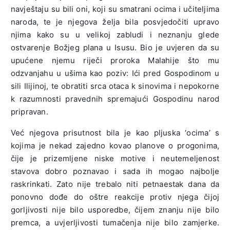
navještaju su bili oni, koji su smatrani ocima i učiteljima
naroda, te je njegova želja bila posvjedočiti upravo
njima kako su u velikoj zabludi i neznanju glede
ostvarenje Božjeg plana u Isusu. Bio je uvjeren da su
upućene njemu riječi proroka Malahije što mu
odzvanjahu u ušima kao poziv: Ići pred Gospodinom u
sili Ilijinoj, te obratiti srca otaca k sinovima i nepokorne
k razumnosti pravednih spremajući Gospodinu narod
pripravan.
Već njegova prisutnost bila je kao pljuska ‘ocima’ s
kojima je nekad zajedno kovao planove o progonima,
čije je prizemljene niske motive i neutemeljenost
stavova dobro poznavao i sada ih mogao najbolje
raskrinkati. Zato nije trebalo niti petnaestak dana da
ponovno dođe do oštre reakcije protiv njega čijoj
gorljivosti nije bilo usporedbe, čijem znanju nije bilo
premca, a uvjerljivosti tumačenja nije bilo zamjerke.