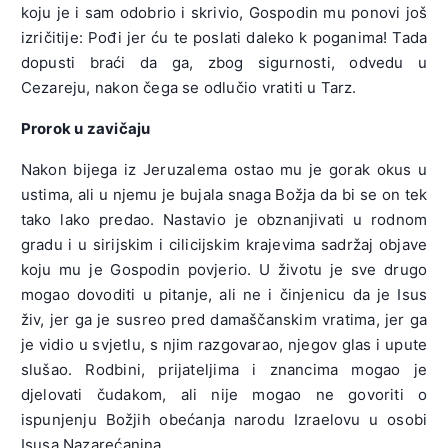
koju je i sam odobrio i skrivio, Gospodin mu ponovi još
izričitije: Pođi jer ću te poslati daleko k poganima! Tada
dopusti braći da ga, zbog sigurnosti, odvedu u
Cezareju, nakon čega se odlučio vratiti u Tarz.
Prorok u zavičaju
Nakon bijega iz Jeruzalema ostao mu je gorak okus u
ustima, ali u njemu je bujala snaga Božja da bi se on tek
tako lako predao. Nastavio je obznanjivati u rodnom
gradu i u sirijskim i cilicijskim krajevima sadržaj objave
koju mu je Gospodin povjerio. U životu je sve drugo
mogao dovoditi u pitanje, ali ne i činjenicu da je Isus
živ, jer ga je susreo pred damaščanskim vratima, jer ga
je vidio u svjetlu, s njim razgovarao, njegov glas i upute
slušao. Rodbini, prijateljima i znancima mogao je
djelovati čudakom, ali nije mogao ne govoriti o
ispunjenju Božjih obećanja narodu Izraelovu u osobi
Isusa Nazarećanina.