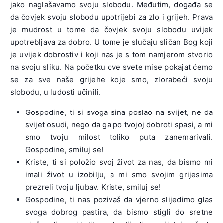
jako naglašavamo svoju slobodu. Međutim, događa se
da čovjek svoju slobodu upotrijebi za zlo i grijeh. Prava
je mudrost u tome da čovjek svoju slobodu uvijek
upotrebljava za dobro. U tome je slučaju sličan Bog koji
je uvijek dobrostiv i koji nas je s tom namjerom stvorio
na svoju sliku. Na početku ove svete mise pokajat ćemo
se za sve naše grijehe koje smo, zlorabeći svoju
slobodu, u ludosti učinili.
Gospodine, ti si svoga sina poslao na svijet, ne da
svijet osudi, nego da ga po tvojoj dobroti spasi, a mi
smo tvoju milost toliko puta zanemarivali.
Gospodine, smiluj se!
Kriste, ti si položio svoj život za nas, da bismo mi
imali život u izobilju, a mi smo svojim grijesima
prezreli tvoju ljubav. Kriste, smiluj se!
Gospodine, ti nas pozivaš da vjerno slijedimo glas
svoga dobrog pastira, da bismo stigli do sretne