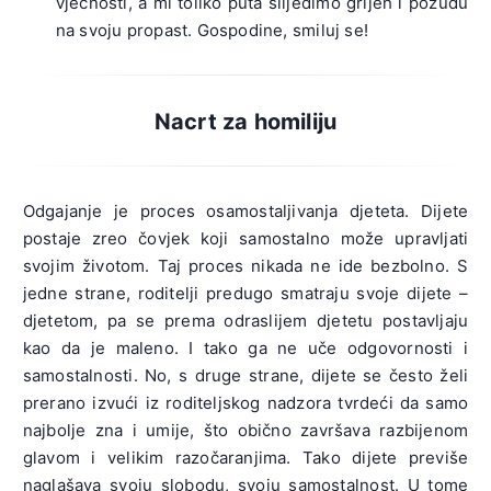
vječnosti, a mi toliko puta slijedimo grijeh i požudu
na svoju propast. Gospodine, smiluj se!
Nacrt za homiliju
Odgajanje je proces osamostaljivanja djeteta. Dijete
postaje zreo čovjek koji samostalno može upravljati
svojim životom. Taj proces nikada ne ide bezbolno. S
jedne strane, roditelji predugo smatraju svoje dijete –
djetetom, pa se prema odraslijem djetetu postavljaju
kao da je maleno. I tako ga ne uče odgovornosti i
samostalnosti. No, s druge strane, dijete se često želi
prerano izvući iz roditeljskog nadzora tvrdeći da samo
najbolje zna i umije, što obično završava razbijenom
glavom i velikim razočaranjima. Tako dijete previše
naglašava svoju slobodu, svoju samostalnost. U tome