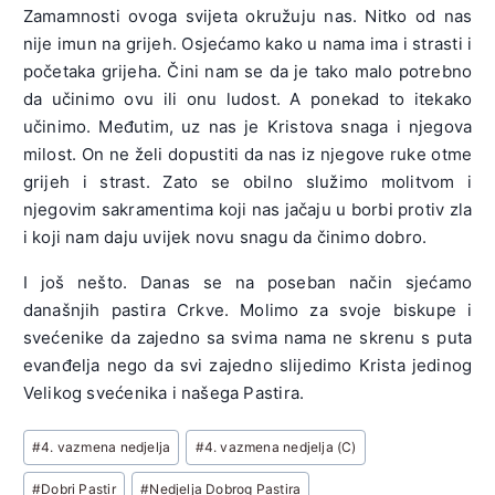
Zamamnosti ovoga svijeta okružuju nas. Nitko od nas
nije imun na grijeh. Osjećamo kako u nama ima i strasti i
početaka grijeha. Čini nam se da je tako malo potrebno
da učinimo ovu ili onu ludost. A ponekad to itekako
učinimo. Međutim, uz nas je Kristova snaga i njegova
milost. On ne želi dopustiti da nas iz njegove ruke otme
grijeh i strast. Zato se obilno služimo molitvom i
njegovim sakramentima koji nas jačaju u borbi protiv zla
i koji nam daju uvijek novu snagu da činimo dobro.
I još nešto. Danas se na poseban način sjećamo
današnjih pastira Crkve. Molimo za svoje biskupe i
svećenike da zajedno sa svima nama ne skrenu s puta
evanđelja nego da svi zajedno slijedimo Krista jedinog
Velikog svećenika i našega Pastira.
Post
#
4. vazmena nedjelja
#
4. vazmena nedjelja (C)
Tags:
#
Dobri Pastir
#
Nedjelja Dobrog Pastira