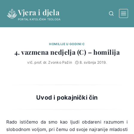
Skip
Vjera i djela
to
content
PORTAL KATOLIČKIH TEOLOGA
HOMILIJE U GODINI C
4. vazmena nedjelja (C) – homilija
vlč. prof. dr. Zvonko Pažin
8. svibnja 2019.
Uvod i pokajnički čin
Rado ističemo da smo kao ljudi obdareni razumom i
slobodnom voljom, pri čemu od svoje najranije mladosti