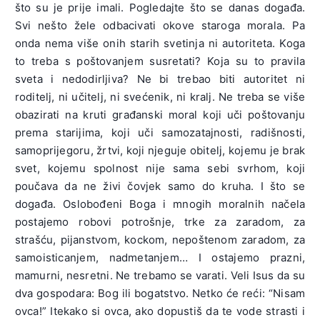
što su je prije imali. Pogledajte što se danas događa.
Svi nešto žele odbacivati okove staroga morala. Pa
onda nema više onih starih svetinja ni autoriteta. Koga
to treba s poštovanjem susretati? Koja su to pravila
sveta i nedodirljiva? Ne bi trebao biti autoritet ni
roditelj, ni učitelj, ni svećenik, ni kralj. Ne treba se više
obazirati na kruti građanski moral koji uči poštovanju
prema starijima, koji uči samozatajnosti, radišnosti,
samoprijegoru, žrtvi, koji njeguje obitelj, kojemu je brak
svet, kojemu spolnost nije sama sebi svrhom, koji
poučava da ne živi čovjek samo do kruha. I što se
događa. Oslobođeni Boga i mnogih moralnih načela
postajemo robovi potrošnje, trke za zaradom, za
strašću, pijanstvom, kockom, nepoštenom zaradom, za
samoisticanjem, nadmetanjem… I ostajemo prazni,
mamurni, nesretni. Ne trebamo se varati. Veli Isus da su
dva gospodara: Bog ili bogatstvo. Netko će reći: “Nisam
ovca!” Itekako si ovca, ako dopustiš da te vode strasti i