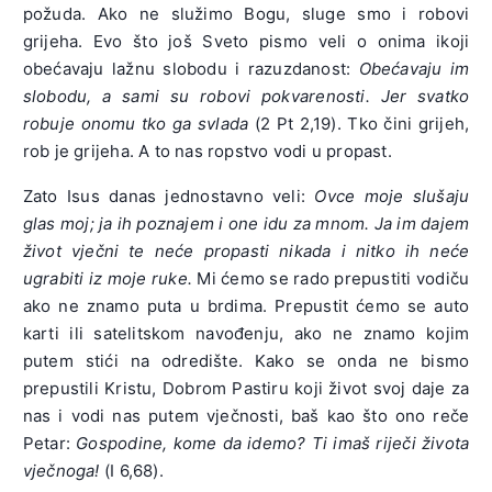
požuda. Ako ne služimo Bogu, sluge smo i robovi
grijeha. Evo što još Sveto pismo veli o onima ikoji
obećavaju lažnu slobodu i razuzdanost:
Obećavaju im
slobodu, a sami su robovi pokvarenosti. Jer svatko
robuje onomu tko ga svlada
(2 Pt 2,19). Tko čini grijeh,
rob je grijeha. A to nas ropstvo vodi u propast.
Zato Isus danas jednostavno veli:
Ovce moje slušaju
glas moj; ja ih poznajem i one idu za mnom. Ja im dajem
život vječni te neće propasti nikada i nitko ih neće
ugrabiti iz moje ruke.
Mi ćemo se rado prepustiti vodiču
ako ne znamo puta u brdima. Prepustit ćemo se auto
karti ili satelitskom navođenju, ako ne znamo kojim
putem stići na odredište. Kako se onda ne bismo
prepustili Kristu, Dobrom Pastiru koji život svoj daje za
nas i vodi nas putem vječnosti, baš kao što ono reče
Petar:
Gospodine, kome da idemo? Ti imaš riječi života
vječnoga!
(I 6,68).