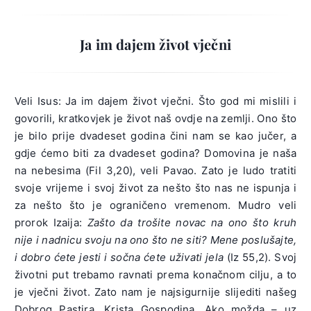
Ja im dajem život vječni
Veli Isus: Ja im dajem život vječni. Što god mi mislili i
govorili, kratkovjek je život naš ovdje na zemlji. Ono što
je bilo prije dvadeset godina čini nam se kao jučer, a
gdje ćemo biti za dvadeset godina? Domovina je naša
na nebesima (Fil 3,20), veli Pavao. Zato je ludo tratiti
svoje vrijeme i svoj život za nešto što nas ne ispunja i
za nešto što je ograničeno vremenom. Mudro veli
prorok Izaija:
Zašto da trošite novac na ono što kruh
nije i nadnicu svoju na ono što ne siti? Mene poslušajte,
i dobro ćete jesti i sočna ćete uživati jela
(Iz 55,2). Svoj
životni put trebamo ravnati prema konačnom cilju, a to
je vječni život. Zato nam je najsigurnije slijediti našeg
Dobrog Pastira, Krista Gospodina. Ako možda – uz