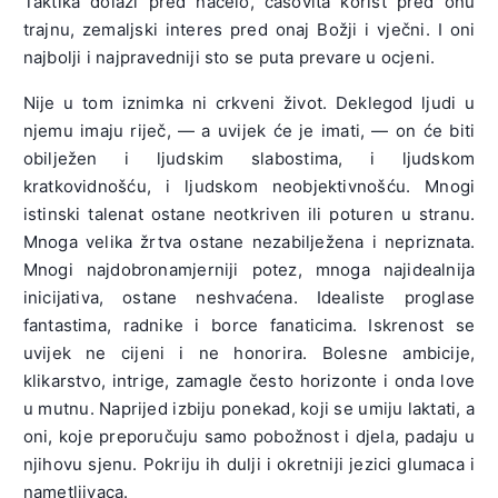
Taktika dolazi pred načelo, časovita korist pred onu
trajnu, zemaljski interes pred onaj Božji i vječni. I oni
najbolji i najpravedniji sto se puta prevare u ocjeni.
Nije u tom iznimka ni crkveni život. Deklegod ljudi u
njemu imaju riječ, — a uvijek će je imati, — on će biti
obilježen i ljudskim slabostima, i ljudskom
kratkovidnošću, i ljudskom neobjektivnošću. Mnogi
istinski talenat ostane neotkriven ili poturen u stranu.
Mnoga velika žrtva ostane nezabilježena i nepriznata.
Mnogi najdobronamjerniji potez, mnoga najidealnija
inicijativa, ostane neshvaćena. Idealiste proglase
fantastima, radnike i borce fanaticima. Iskrenost se
uvijek ne cijeni i ne honorira. Bolesne ambicije,
klikarstvo, intrige, zamagle često horizonte i onda love
u mutnu. Naprijed izbiju ponekad, koji se umiju laktati, a
oni, koje preporučuju samo pobožnost i djela, padaju u
njihovu sjenu. Pokriju ih dulji i okretniji jezici glumaca i
nametljivaca.