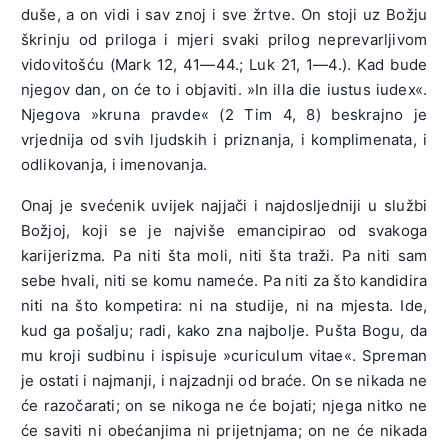
duše, a on vidi i sav znoj i sve žrtve. On stoji uz Božju
škrinju od priloga i mjeri svaki prilog neprevarljivom
vidovitošću (Mark 12, 41—44.; Luk 21, 1—4.). Kad bude
njegov dan, on će to i objaviti. »In illa die iustus iudex«.
Njegova »kruna pravde« (2 Tim 4, 8) beskrajno je
vrjednija od svih ljudskih i priznanja, i komplimenata, i
odlikovanja, i imenovanja.
Onaj je svećenik uvijek najjači i najdosljedniji u službi
Božjoj, koji se je najviše emancipirao od svakoga
karijerizma. Pa niti šta moli, niti šta traži. Pa niti sam
sebe hvali, niti se komu nameće. Pa niti za što kandidira
niti na što kompetira: ni na studije, ni na mjesta. Ide,
kud ga pošalju; radi, kako zna najbolje. Pušta Bogu, da
mu kroji sudbinu i ispisuje »curiculum vitae«. Spreman
je ostati i najmanji, i najzadnji od braće. On se nikada ne
će razočarati; on se nikoga ne će bojati; njega nitko ne
će saviti ni obećanjima ni prijetnjama; on ne će nikada