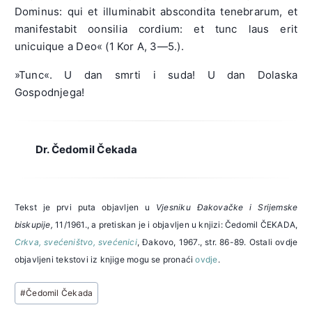
Dominus: qui et illuminabit abscondita tenebrarum, et
manifestabit oonsilia cordium: et tunc laus erit
unicuique a Deo« (1 Kor A, 3—5.).
»Tunc«. U dan smrti i suda! U dan Dolaska
Gospodnjega!
Dr. Čedomil Čekada
Tekst je prvi puta objavljen u
Vjesniku Đakovačke i Srijemske
biskupije,
11/1961., a pretiskan je i objavljen u knjizi: Čedomil ČEKADA,
Crkva, svećeništvo, svećenici
, Đakovo, 1967., str. 86-89. Ostali ovdje
objavljeni tekstovi iz knjige mogu se pronaći
ovdje
.
Post
#
Čedomil Čekada
Tags: