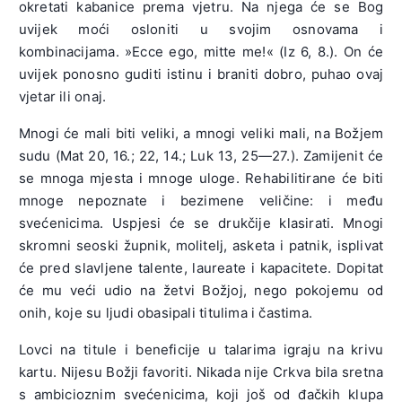
okretati kabanice prema vjetru. Na njega će se Bog
uvijek moći osloniti u svojim osnovama i
kombinacijama. »Ecce ego, mitte me!« (Iz 6, 8.). On će
uvijek ponosno guditi istinu i braniti dobro, puhao ovaj
vjetar ili onaj.
Mnogi će mali biti veliki, a mnogi veliki mali, na Božjem
sudu (Mat 20, 16.; 22, 14.; Luk 13, 25—27.). Zamijenit će
se mnoga mjesta i mnoge uloge. Rehabilitirane će biti
mnoge nepoznate i bezimene veličine: i među
svećenicima. Uspjesi će se drukčije klasirati. Mnogi
skromni seoski župnik, molitelj, asketa i patnik, isplivat
će pred slavljene talente, laureate i kapacitete. Dopitat
će mu veći udio na žetvi Božjoj, nego pokojemu od
onih, koje su ljudi obasipali titulima i častima.
Lovci na titule i beneficije u talarima igraju na krivu
kartu. Nijesu Božji favoriti. Nikada nije Crkva bila sretna
s ambicioznim svećenicima, koji još od đačkih klupa