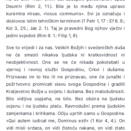
Deum!« (Rim 2, 11.). Bila je to među njima upravo
kurentna misao, »locus communis«. Svi je označuju i
doslovce istim tehničkim terminom (1 Petr 1, 17 : Ef 6. 9.;
Kol 3, 25.; Jak 2. 1). Taj je pravedni Bog njihov vječni i
jedini svjedok (Rim 9. 1.: Filip 1, 8).
Sve to vrijedi i za nas. Velikih Božjih i svećeničkih duša
ne će smesti nikakva ljudska ni kratkovidnost ni
neobjektivnost. One se ne će nikada pokolebati u
vjernoj i revnoj službi Gospodinu, Crkvi i dušama.
Priznavao im to tko ili ne priznavao, one će junački i
požrtvovno promicati slavu svoga Gospodina i graditi
Kraljevstvo Božje u svijetu i dušama. Bez malodušnosti.
Bilo vidljiva uspjeha, ne bilo. Bez obzira na ljudsku
ocjenu i na ljudsku plaću. Ravnodušni prema ljudskim
zamjerkama i kritikama. Očiju uprtih samo u Gospodina.
»Qui autem iudicat me, Dominus est!« (1 Kor 4, 4.). On
vidi misli srdaca, on vidi čistoću nakane, on vidi zlato