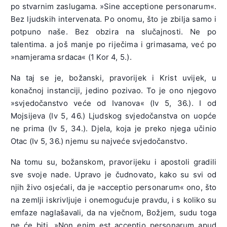
po stvarnim zaslugama. »Sine acceptione personarum«.
Bez ljudskih intervenata. Po onomu, što je zbilja samo i
potpuno naše. Bez obzira na slučajnosti. Ne po
talentima. a još manje po riječima i grimasama, već po
»namjerama srdaca« (1 Kor 4, 5.).
Na taj se je, božanski, pravorijek i Krist uvijek, u
konačnoj instanciji, jedino pozivao. To je ono njegovo
»svjedočanstvo veće od Ivanova« (Iv 5, 36.). I od
Mojsijeva (Iv 5, 46.) Ljudskog svjedočanstva on uopće
ne prima (Iv 5, 34.). Djela, koja je preko njega učinio
Otac (Iv 5, 36.) njemu su najveće svjedočanstvo.
Na tomu su, božanskom, pravorijeku i apostoli gradili
sve svoje nade. Upravo je čudnovato, kako su svi od
njih živo osjećali, da je »acceptio personarum« ono, što
na zemlji iskrivljuje i onemogućuje pravdu, i s koliko su
emfaze naglašavali, da na vječnom, Božjem, sudu toga
ne će biti. »Non enim est acceptio personarum apud