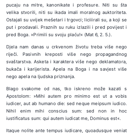
pucaju na mitre, kanonikate i profesure. Niti su šta
velika stvorili, niti su ikada imali moralnog auktoriteta.
Ostajali su uvijek mešetari i trgovci; liciiirali su, a koji se
put i prodavali. Praznih su ruku izlazili i pred povijest i
pred Boga. »Primili su svoju plaću!« (Mat 6, 2. 5.).
Djela nam danas u crkvenom životu treba više nego
riječi. Pasivnih kreposti više nego propagandnog
svaštarstva. Asketa i karaktera više nego deklamatora,
bukača i karijerista. Apela na Boga i na savjest više
nego apela na ljudska priznanja.
Blago svakome od nas, tko iskreno može kazati s
Apostolom: »Mihi autem pro minimo est ut a vobis
iudicer, aut ab humano die: sed neque meipsum iudico.
Nihil enim mihi conscius sum: sed non in hoc
iustificatus sum: qui autem iudicat me, Dominus est«.
Itaque nolite ante tempus iudicare, quoadusque veniat