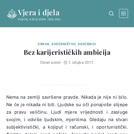
Skip
Vjera i djela
to
content
PORTAL KATOLIČKIH TEOLOGA
CRKVA, SVEĆENIŠTVO, SVEĆENICI
Bez karijerističkih ambicija
Ostali autori
1. ožujka 2017.
Nema na zemlji savršene pravde. Nikada je nije ni bilo.
Ne će je nikada ni biti. Ljudske su oči ponajviše slijepe
za pravu veličinu. Ljudi mjere vrijednosti i zasluge
svojim, i odviše ljudskim, mjerilima. Gledaju na stvari
subjektivistički, a kojiput i računski, i oportunistički.