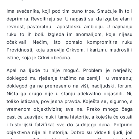
Ima svećenika, koji pod tim puno trpe. Smućuje ih to i
deprimira. Revoltiraju se. U napasti su, da izgube elan i
revnost, pastoralnu i apostolsku ambiciju. U najmanju
ruku to ih boli. Izgleda im anomalijom, koje nijesu
očekivali. Nečim, što pomalo kompromitira ruku
Providnosti, koja upravlja Crkvom, i karizmu mudrosti i
istine, koja je Crkvi obećana.
Apel na ljude tu nije moguć. Problem je nerješiv,
doklegod mu rješenje tražimo na zemlji i u vremenu;
doklegod ga ne prenesemo na viši, nadljudski, forum.
Ništa ga drugo nije u stanju adekvatno objasnili. Ni,
toliko isticana, povijesna pravda. Koješta se, sigurno, s
vremenom objektivizira; sve ne. Preko mnogo čega
past će zauvijek muk i tama historije, a koješta će ostati
i historijski falzifikat sve do sudnjega dana. Potpuno
objektivna nije ni historija. Dobro su vidoviti ljudi, još