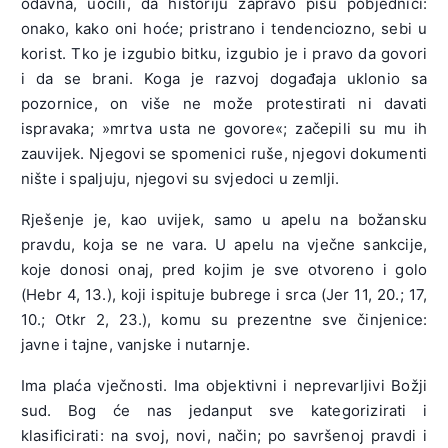
odavna, uočili, da historiju zapravo pišu pobjednici:
onako, kako oni hoće; pristrano i tendenciozno, sebi u
korist. Tko je izgubio bitku, izgubio je i pravo da govori
i da se brani. Koga je razvoj događaja uklonio sa
pozornice, on više ne može protestirati ni davati
ispravaka; »mrtva usta ne govore«; začepili su mu ih
zauvijek. Njegovi se spomenici ruše, njegovi dokumenti
nište i spaljuju, njegovi su svjedoci u zemlji.
Rješenje je, kao uvijek, samo u apelu na božansku
pravdu, koja se ne vara. U apelu na vječne sankcije,
koje donosi onaj, pred kojim je sve otvoreno i golo
(Hebr 4, 13.), koji ispituje bubrege i srca (Jer 11, 20.; 17,
10.; Otkr 2, 23.), komu su prezentne sve činjenice:
javne i tajne, vanjske i nutarnje.
Ima plaća vječnosti. Ima objektivni i neprevarljivi Božji
sud. Bog će nas jedanput sve kategorizirati i
klasificirati: na svoj, novi, način; po savršenoj pravdi i