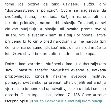
tome još poziva da tako uzvišenu službu čini
“dostojanstveno i ponizno”. Ovdje se naglašava da
svećenik, istina, predsjeda Božjem narodu, ali on
također pridružuje narod sebi u slavlju. To znači, da svi
aktivno sudjeluju u slavlju, ali svatko prema svojoj
službi. Niti je svećenik sam služitelj i prinositelj žrtve
pri čemu bi to činio pred narodom i u ime naroda (pri
čemu bi narod samo “slušao” misu), niti narod može tu
istu žrtvu slaviti bez prezbitere, odnosno biskupa.
Đakon kao zaređeni službenik ima u euharistijskom
slavlju vlastite zadaće: naviještati evanđelje, katkada
propovijedati, iznositi nakane sveopće molitve,
pomagati svećeniku, pripremati oltar, dijeliti euharistiju
vjernicima te ponekad upućivati vjernike u tijek i smisao
obreda. Osim toga, u brojevima 171-186 Opće uredbe
iscrpno opisuju
službu đakona u euharistijskom slavlju
.