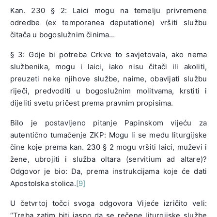
Kan. 230 § 2: Laici mogu na temelju privremene
odredbe (ex temporanea deputatione) vršiti službu
čitača u bogoslužnim činima…
§ 3: Gdje bi potreba Crkve to savjetovala, ako nema
službenika, mogu i laici, iako nisu čitači ili akoliti,
preuzeti neke njihove službe, naime, obavljati službu
riječi, predvoditi u bogoslužnim molitvama, krstiti i
dijeliti svetu pričest prema pravnim propisima.
Bilo je postavljeno pitanje Papinskom vijeću za
autentično tumačenje ZKP: Mogu li se među liturgijske
čine koje prema kan. 230 § 2 mogu vršiti laici, muževi i
žene, ubrojiti i služba oltara (servitium ad altare)?
Odgovor je bio: Da, prema instrukcijama koje će dati
Apostolska stolica.
[9]
U četvrtoj točci svoga odgovora Vijeće izričito veli:
“Treba zatim biti jasno da se rečene liturgijske službe