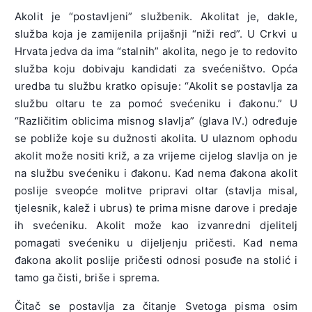
Akolit je “postavljeni” službenik. Akolitat je, dakle,
služba koja je zamijenila prijašnji “niži red”. U Crkvi u
Hrvata jedva da ima “stalnih” akolita, nego je to redovito
služba koju dobivaju kandidati za svećeništvo. Opća
uredba tu službu kratko opisuje: “Akolit se postavlja za
službu oltaru te za pomoć svećeniku i đakonu.” U
“Različitim oblicima misnog slavlja” (glava IV.) određuje
se pobliže koje su dužnosti akolita. U ulaznom ophodu
akolit može nositi križ, a za vrijeme cijelog slavlja on je
na službu svećeniku i đakonu. Kad nema đakona akolit
poslije sveopće molitve pripravi oltar (stavlja misal,
tjelesnik, kalež i ubrus) te prima misne darove i predaje
ih svećeniku. Akolit može kao izvanredni djelitelj
pomagati svećeniku u dijeljenju pričesti. Kad nema
đakona akolit poslije pričesti odnosi posuđe na stolić i
tamo ga čisti, briše i sprema.
Čitač se postavlja za čitanje Svetoga pisma osim