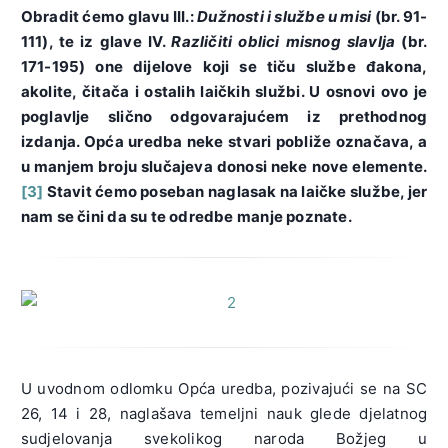
Obradit ćemo glavu III.:
Dužnosti i službe u misi
(br. 91-
111), te iz glave IV.
Različiti oblici misnog slavlja
(br.
171-195) one dijelove koji se tiču službe đakona,
akolite, čitača i ostalih laičkih službi. U osnovi ovo je
poglavlje slično odgovarajućem iz prethodnog
izdanja. Opća uredba neke stvari pobliže označava, a
u manjem broju slučajeva donosi neke nove elemente.
[3]
Stavit ćemo poseban naglasak na laičke službe, jer
nam se čini da su te odredbe manje poznate.
U uvodnom odlomku Opća uredba, pozivajući se na SC
26, 14 i 28, naglašava temeljni nauk glede djelatnog
sudjelovanja svekolikog naroda Božjeg u