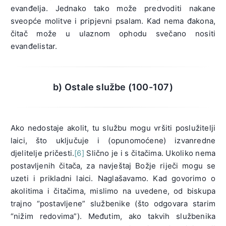
evanđelja. Jednako tako može predvoditi nakane
sveopće molitve i pripjevni psalam. Kad nema đakona,
čitač može u ulaznom ophodu svečano nositi
evanđelistar.
b) Ostale službe (100-107)
Ako nedostaje akolit, tu službu mogu vršiti poslužitelji
laici, što uključuje i (opunomoćene) izvanredne
djelitelje pričesti.
[6]
Slično je i s čitačima. Ukoliko nema
postavljenih čitača, za navještaj Božje riječi mogu se
uzeti i prikladni laici. Naglašavamo. Kad govorimo o
akolitima i čitačima, mislimo na uvedene, od biskupa
trajno “postavljene” službenike (što odgovara starim
“nižim redovima”). Međutim, ako takvih službenika