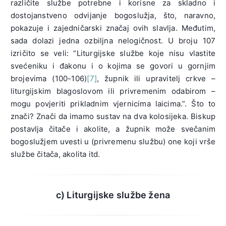
različite službe potrebne i korisne za skladno i
dostojanstveno odvijanje bogoslužja, što, naravno,
pokazuje i zajedničarski značaj ovih slavlja. Međutim,
sada dolazi jedna ozbiljna nelogičnost. U broju 107
izričito se veli: “Liturgijske službe koje nisu vlastite
svećeniku i đakonu i o kojima se govori u gornjim
brojevima (100-106)
[7]
, župnik ili upravitelj crkve –
liturgijskim blagoslovom ili privremenim odabirom –
mogu povjeriti prikladnim vjernicima laicima.”. Što to
znači? Znači da imamo sustav na dva kolosijeka. Biskup
postavlja čitače i akolite, a župnik može svečanim
bogoslužjem uvesti u (privremenu službu) one koji vrše
službe čitača, akolita itd.
c) Liturgijske službe žena