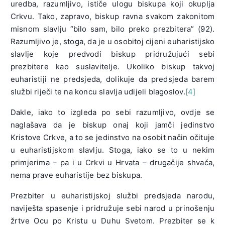
uredba, razumljivo, ističe ulogu biskupa koji okuplja
Crkvu. Tako, zapravo, biskup ravna svakom zakonitom
misnom slavlju “bilo sam, bilo preko prezbitera” (92).
Razumljivo je, stoga, da je u osobitoj cijeni euharistijsko
slavlje koje predvodi biskup pridružujući sebi
prezbitere kao suslavitelje. Ukoliko biskup takvoj
euharistiji ne predsjeda, dolikuje da predsjeda barem
službi riječi te na koncu slavlja udijeli blagoslov.
[4]
Dakle, iako to izgleda po sebi razumljivo, ovdje se
naglašava da je biskup onaj koji jamči jedinstvo
Kristove Crkve, a to se jedinstvo na osobit način očituje
u euharistijskom slavlju. Stoga, iako se to u nekim
primjerima – pa i u Crkvi u Hrvata – drugačije shvaća,
nema prave euharistije bez biskupa.
Prezbiter u euharistijskoj službi predsjeda narodu,
naviješta spasenje i pridružuje sebi narod u prinošenju
žrtve Ocu po Kristu u Duhu Svetom. Prezbiter se k