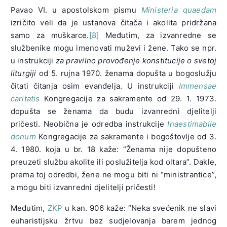
Pavao VI. u apostolskom pismu
Ministeria quaedam
izričito veli da je ustanova čitača i akolita pridržana
samo za muškarce.
[8]
Međutim, za izvanredne se
službenike mogu imenovati muževi i žene. Tako se npr.
u instrukciji
za pravilno provođenje konstitucije o svetoj
liturgiji
od 5. rujna 1970. ženama dopušta u bogoslužju
čitati čitanja osim evanđelja. U instrukciji
Immensae
caritatis
Kongregacije za sakramente od 29. 1. 1973.
dopušta se ženama da budu izvanredni djelitelji
pričesti. Neobična je odredba instrukcije
Inaestimabile
donum
Kongregacije za sakramente i bogoštovlje od 3.
4. 1980. koja u br. 18 kaže: “Ženama nije dopušteno
preuzeti službu akolite ili poslužitelja kod oltara”. Dakle,
prema toj odredbi, žene ne mogu biti ni “ministrantice”,
a mogu biti izvanredni djelitelji pričesti!
Međutim,
ZKP
u kan. 906 kaže: “Neka svećenik ne slavi
euharistijsku žrtvu bez sudjelovanja barem jednog