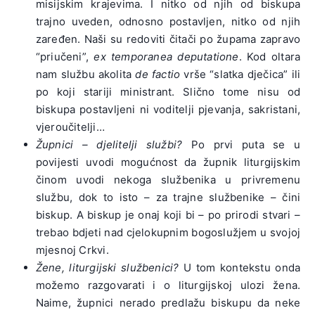
misijskim krajevima. I nitko od njih od biskupa
trajno uveden, odnosno postavljen, nitko od njih
zaređen. Naši su redoviti čitači po župama zapravo
“priučeni”,
ex temporanea deputatione
. Kod oltara
nam službu akolita
de factio
vrše “slatka dječica” ili
po koji stariji ministrant. Slično tome nisu od
biskupa postavljeni ni voditelji pjevanja, sakristani,
vjeroučitelji…
Župnici – djelitelji službi?
Po prvi puta se u
povijesti uvodi mogućnost da župnik liturgijskim
činom uvodi nekoga službenika u privremenu
službu, dok to isto – za trajne službenike – čini
biskup. A biskup je onaj koji bi – po prirodi stvari –
trebao bdjeti nad cjelokupnim bogoslužjem u svojoj
mjesnoj Crkvi.
Žene, liturgijski službenici?
U tom kontekstu onda
možemo razgovarati i o liturgijskoj ulozi žena.
Naime, župnici nerado predlažu biskupu da neke