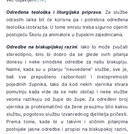
Određena teološka i liturgijska priprava
.
Za službe
odraslih laika bit će korisna pa i potrebna određena
teološka izobrazba. U tome smislu treba sigurno cijeniti
postojeću Školu za animatore u župskim zajednicama.
Odredbe na biskupijskoj razini
.
Iako to može zvučati
stereotipno, bilo bi dobro da se glede ovih pitanja
donesu i neke sinodske odredbe za našu biskupiju.
Naime, kada su u pitanju “neuvedene” službe, sve je,
baš sve prepušteno razboritosti i (ne)spretnosti
pojedinih župnika, tako da kod nekih vjernika stvara
pomutnju kada vide da se neki običaji i neke službe
veoma razlikuju od župe do župe. Za određeni broj
vjernika je problematično da žene preuzmu bilo kakvu
službu, pogotovo službu izvanrednog djelitelja pričesti.
Prema tome, kada bi u takvim i sličnim pitanjima
postojale jasne odredbe i propisi na biskupskoj razini,