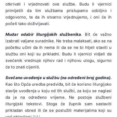
otkrivati i vrjednovati ove službe. Budu li vjernici
primijetili da tim službama pristupamo ozbiljno i
odgovorno, te da ih stvarno vrjednujemo, i oni će ih
početi tako doživljavati.
Mudar odabir liturgijskih službenika
.
Bit će važno
izabrati valjane suradnike. Ne treba malaksati, ako se na
početku učini da ih nema ili da se ne bi htjeli staviti u
službu oni koji su prikladni. Budu li vjernici vidjeli da
svećenik vrednuje njihov rad i njihovu ulogu, sigurno
će to znati cijeniti.
Svečano uvođenje u službu (na određeni broj godina).
Kao što Opća uredba predviđa, bit će korisno liturgijsko
slavlje uvođenja u koju od tih službi, za koju se naglasi
da je na određeno vrijeme. Ne postoje službeni
liturgijski tekstovi. Stoga će župnik sam sastaviti
prikladan obred ili će se poslužiti materijalima koji su
već objavljeni.
[14]