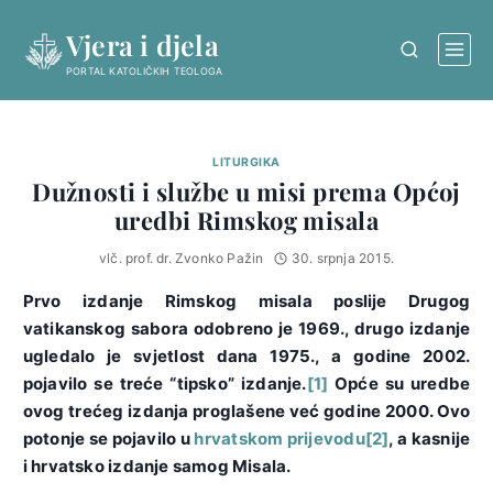
Skip
Vjera i djela
to
content
PORTAL KATOLIČKIH TEOLOGA
LITURGIKA
Dužnosti i službe u misi prema Općoj
uredbi Rimskog misala
vlč. prof. dr. Zvonko Pažin
30. srpnja 2015.
Prvo izdanje Rimskog misala poslije Drugog
vatikanskog sabora odobreno je 1969., drugo izdanje
ugledalo je svjetlost dana 1975., a godine 2002.
pojavilo se treće “tipsko” izdanje.
[1]
Opće su uredbe
ovog trećeg izdanja proglašene već godine 2000. Ovo
potonje se pojavilo u
hrvatskom prijevodu
[2]
, a kasnije
i hrvatsko izdanje samog Misala.