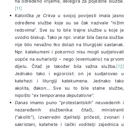
na određeno vrijeme, delegira za pojedine službe.
[11]
Katolička je Crkva
u svojoj povijesti imala jasno
određene službe koje su se čak nazivale “nižim
redovima”. Sve su to bile trajne službe u koje je
uvodio biskup. Tako je npr. vratar bila časna služba:
nije bilo nevažno tko dolazi na liturgijski sastanak.
Npr. katekumeni i pokornici nisu mogli sudjelovati
uopće na euharistiji – nego (eventualno) na prvom
dijelu. Čitač je također bila važna služba.
[12]
Jednako tako i egzorcist: on je sudjelovao u
katehezi i liturgiji katekumena. Jednako tako
akolita, đakon… Sve su to bile stalne službe,
nipošto
“ex temporanea deputatione”.
Danas
imamo puno “protestantskih” neuvedenih i
nezaređenih službenika: čitači, ministranti
(“akoliti”), izvanredni djelitelji pričesti, zvonari i
sakristani, katehete i laički voditelji zajednica u