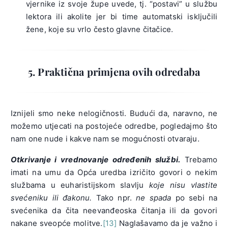
vjernike iz svoje župe uvede, tj. “postavi” u službu
lektora ili akolite jer bi time automatski isključili
žene, koje su vrlo često glavne čitačice.
5. Praktična primjena ovih odredaba
Iznijeli smo neke nelogičnosti. Budući da, naravno, ne
možemo utjecati na postojeće odredbe, pogledajmo što
nam one nude i kakve nam se mogućnosti otvaraju.
Otkrivanje i vrednovanje određenih službi.
Trebamo
imati na umu da Opća uredba izričito govori o nekim
službama u euharistijskom slavlju
koje nisu vlastite
svećeniku ili đakonu.
Tako npr.
ne spada
po sebi na
svećenika da čita neevanđeoska čitanja ili da govori
nakane sveopće molitve.
[13]
Naglašavamo da je važno i