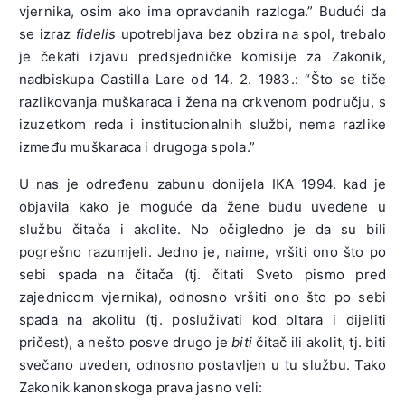
vjernika, osim ako ima opravdanih razloga.” Budući da
se izraz
fidelis
upotrebljava bez obzira na spol, trebalo
je čekati izjavu predsjedničke komisije za Zakonik,
nadbiskupa Castilla Lare od 14. 2. 1983.: “Što se tiče
razlikovanja muškaraca i žena na crkvenom području, s
izuzetkom reda i institucionalnih službi, nema razlike
između muškaraca i drugoga spola.”
U nas je određenu zabunu donijela IKA 1994. kad je
objavila kako je moguće da žene budu uvedene u
službu čitača i akolite. No očigledno je da su bili
pogrešno razumjeli. Jedno je, naime, vršiti ono što po
sebi spada na čitača (tj. čitati Sveto pismo pred
zajednicom vjernika), odnosno vršiti ono što po sebi
spada na akolitu (tj. posluživati kod oltara i dijeliti
pričest), a nešto posve drugo je
biti
čitač ili akolit, tj. biti
svečano uveden, odnosno postavljen u tu službu. Tako
Zakonik kanonskoga prava jasno veli: