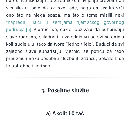
nered. Ne iskazuje se zajedničko slavljenje prezbitera i
vjernika u tome da svi sve rade, nego da svatko vrši
ono što na njega spada, ma što o tome mislili neki
“napredni” laici u zemljama njemačkog govornog
područja
.
[5]
Vjernici se, dakle, pozivaju da euharistiju
slave radosno, skladno i u zajedništvu sa svima onima
koji sudjeluju, tako da tvore “jedno tijelo”. Budući da svi
zajedno slave euharistiju, vjernici se potiču da rado
preuzmu i neku posebnu službu ili zadaću, pokaže li se
to potrebno i korisno.
3. Posebne službe
a) Akolit i čitač