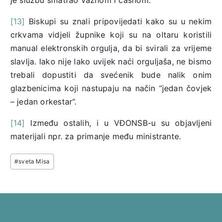
je službu smatrao važnom i časnom.
[13]
Biskupi su znali pripovijedati kako su u nekim
crkvama vidjeli župnike koji su na oltaru koristili
manual elektronskih orgulja, da bi svirali za vrijeme
slavlja. Iako nije lako uvijek naći orguljaša, ne bismo
trebali dopustiti da svećenik bude nalik onim
glazbenicima koji nastupaju na način “jedan čovjek
– jedan orkestar”.
[14]
Između ostalih, i u VĐONSB-u su objavljeni
materijali npr. za primanje među ministrante.
Post
#
sveta Misa
Tags: