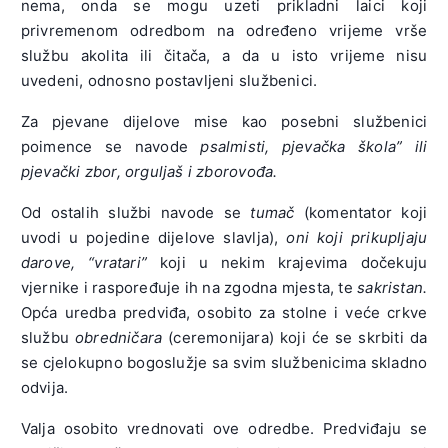
nema, onda se mogu uzeti prikladni laici koji
privremenom odredbom na određeno vrijeme vrše
službu akolita ili čitača, a da u isto vrijeme nisu
uvedeni, odnosno postavljeni službenici.
Za pjevane dijelove mise kao posebni službenici
poimence se navode
psalmisti, pjevačka škola” ili
pjevački zbor, orguljaš i zborovođa.
Od ostalih službi navode se
tumač
(komentator koji
uvodi u pojedine dijelove slavlja),
oni koji prikupljaju
darove, “vratari”
koji u nekim krajevima dočekuju
vjernike i raspoređuje ih na zgodna mjesta, te
sakristan.
Opća uredba predviđa, osobito za stolne i veće crkve
službu
obredničara
(ceremonijara) koji će se skrbiti da
se cjelokupno bogoslužje sa svim službenicima skladno
odvija.
Valja osobito vrednovati ove odredbe. Predviđaju se