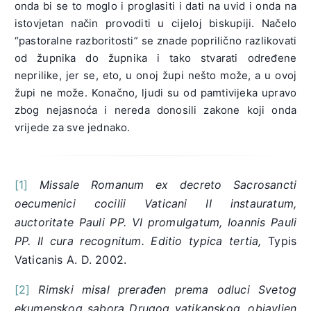
onda bi se to moglo i proglasiti i dati na uvid i onda na
istovjetan način provoditi u cijeloj biskupiji. Načelo
“pastoralne razboritosti” se znade poprilično razlikovati
od župnika do župnika i tako stvarati određene
neprilike, jer se, eto, u onoj župi nešto može, a u ovoj
župi ne može. Konačno, ljudi su od pamtivijeka upravo
zbog nejasnoća i nereda donosili zakone koji onda
vrijede za sve jednako.
[1]
Missale Romanum ex decreto Sacrosancti
oecumenici cocilii Vaticani II instauratum,
auctoritate Pauli PP. VI promulgatum, Ioannis Pauli
PP. II cura recognitum. Editio typica tertia,
Typis
Vaticanis A. D. 2002.
[2]
Rimski misal prerađen prema odluci Svetog
ekumenskog sabora Drugog vatikanskog, objavljen