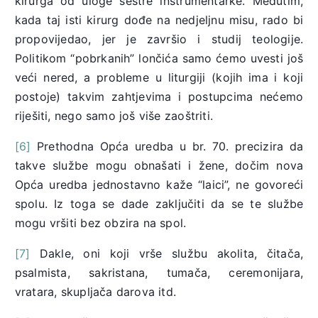
kirurga od uloge sestre instrumentarke. Međutim,
kada taj isti kirurg dođe na nedjeljnu misu, rado bi
propovijedao, jer je završio i studij teologije.
Politikom “pobrkanih” lončića samo ćemo uvesti još
veći nered, a probleme u liturgiji (kojih ima i koji
postoje) takvim zahtjevima i postupcima nećemo
riješiti, nego samo još više zaoštriti.
[6]
Prethodna Opća uredba u br. 70. precizira da
takve službe mogu obnašati i žene, dočim nova
Opća uredba jednostavno kaže “laici”, ne govoreći
spolu. Iz toga se dade zaključiti da se te službe
mogu vršiti bez obzira na spol.
[7]
Dakle, oni koji vrše službu akolita, čitača,
psalmista, sakristana, tumača, ceremonijara,
vratara, skupljača darova itd.