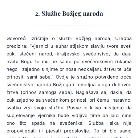
2. Službe Božjeg naroda
Govoreći izričitije o službi Božjeg naroda, Uredba
precizira: “Vjernici u euharistijskom slavlju tvore sveti
puk, stečeni narod, kraljevsko svećenstvo, da daju
hvalu Bogu te mu ne samo po svećenikovim rukama
nego i zajedno s njime prinose neokaljanu žrtvu te uče
prinositi sami sebe.” Ovdje je snažno potvrđeno opće
svećeništvo naroda Božjega i temeljna uloga duhovne
žrtve (prinos samoga sebe). Naglašava se, dakle, da
puk zajedno sa svećenikom prinosi, pri čemu, naravno,
svatko vrši svoju službu. Posve je krivo mišljenje da
sudjelovanje vjernika bude vidljivo time da laici čine
ono što spada na svećenika. Služba laika nije
propovijedati ili pjevati predslovlje. To bi bio samo