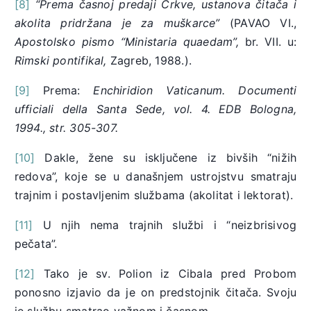
[8]
“Prema časnoj predaji Crkve, ustanova čitača i
akolita pridržana je za muškarce”
(PAVAO VI.,
Apostolsko pismo “Ministaria quaedam”,
br. VII. u:
Rimski pontifikal,
Zagreb, 1988.).
[9]
Prema:
Enchiridion Vaticanum. Documenti
ufficiali della Santa Sede, vol. 4. EDB Bologna,
1994., str. 305-307.
[10]
Dakle, žene su isključene iz bivših “nižih
redova”, koje se u današnjem ustrojstvu smatraju
trajnim i postavljenim službama (akolitat i lektorat).
[11]
U njih nema trajnih službi i “neizbrisivog
pečata”.
[12]
Tako je sv. Polion iz Cibala pred Probom
ponosno izjavio da je on predstojnik čitača. Svoju