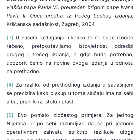
vlašću papa Pavla VI, preuređen brigom pape Ivana
Pavla II. Opća uredba. Iz trećeg tipskog izdanja,
Kršćanska sadašnjost, Zagreb, 2004.
[3]
U našem razlaganju, ukoliko to ne bude izričito
rečeno, pretpostavljamo istovjetnost odredbi
drugog i trećeg izdanja, a gdje bude potrebno,
upozorit ćemo na novine ovoga izdanja u odnosu
na prethodno.
[4]
Za razliku od prethodnog izdanja u sadašnjem
se precizira kako biskup u tome slučaju ima na sebi
albu, prsni križ, štolu i plašt.
[5]
Evo pomalo zločestog primjera. Za jednog
Nijemca je po sebi razumljivo da se pri jednom
operativnom zahvatu striktno razlikuje uloga