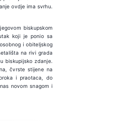
janje ovdje ima svrhu.
U njegovom biskupskom
tak koji je ponio sa
osobnog i obiteljskog
etališta na rivi grada
u biskupijsko zdanje.
na, čvrste stijene na
oroka i praotaca, do
će nas novom snagom i