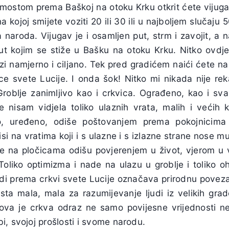
mostom prema Baškoj na otoku Krku otkrit ćete vijuga
a kojoj smijete voziti 20 ili 30 ili u najboljem slučaju 
 naroda. Vijugav je i osamljen put, strm i zavojit, a 
ut kojim se stiže u Bašku na otoku Krku. Nitko ovdje
zi namjerno i ciljano. Tek pred gradićem naići ćete n
ce svete Lucije. I onda šok! Nitko mi nikada nije rek
Groblje zanimljivo kao i crkvica. Ograđeno, kao i sva
e nisam vidjela toliko ulaznih vrata, malih i većih
o, uređeno, odiše poštovanjem prema pokojnicima 
si na vratima koji i s ulazne i s izlazne strane nose mu
ne na pločicama odišu povjerenjem u život, vjerom u v
 Toliko optimizma i nade na ulazu u groblje i toliko o
vodi prema crkvi svete Lucije označava prirodnu povez
ista mala, mala za razumijevanje ljudi iz velikih grad
ova je crkva odraz ne samo povijesne vrijednosti n
, svojoj prošlosti i svome narodu.