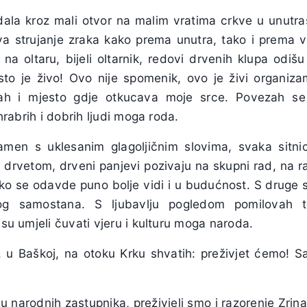
la kroz mali otvor na malim vratima crkve u unutraš
a strujanje zraka kako prema unutra, tako i prema v
e na oltaru, bijeli oltarnik, redovi drvenih klupa od
sto je živo! Ovo nije spomenik, ovo je živi organi
vah i mjesto gdje otkucava moje srce. Povezah se
 hrabrih i dobrih ljudi moga roda.
kamen s uklesanim glagoljičnim slovima, svaka sitn
m drvetom, drveni panjevi pozivaju na skupni rad, na r
ako se odavde puno bolje vidi i u budućnost. S druge 
kog samostana. S ljubavlju pogledom pomilovah 
 su umjeli čuvati vjeru i kulturu moga naroda.
, u Baškoj, na otoku Krku shvatih: preživjet ćemo! 
u narodnih zastupnika, preživjeli smo i razorenje Zrina