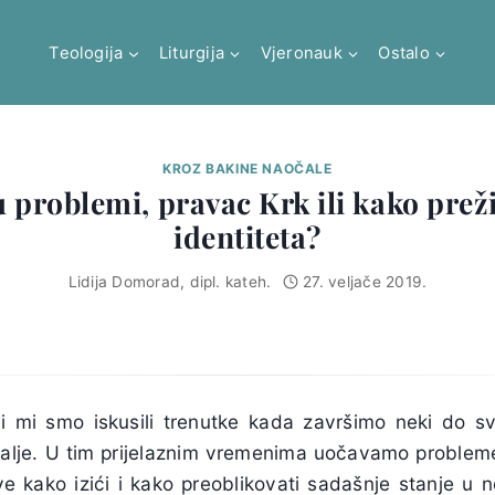
Teologija
Liturgija
Vjeronauk
Ostalo
KROZ BAKINE NAOČALE
 problemi, pravac Krk ili kako preži
identiteta?
Lidija Domorad, dipl. kateh.
27. veljače 2019.
vi mi smo iskusili trenutke kada završimo neki do s
dalje. U tim prijelaznim vremenima uočavamo problem
e kako izići i kako preoblikovati sadašnje stanje u no