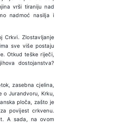
ina vrši tiraniju nad
mo nadmoć nasilja i
j Crkvi. Zlostavljanje
ima sve više postaju
. Otkud teške riječi,
jihova dostojanstva?
tok, zasebna cjelina,
 o Jurandvoru, Krku,
čanska ploča, zašto je
 za povijest crkvenu.
kst. A sada, na ovom