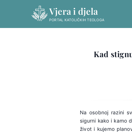
Skip
Vjera i djela
to
content
PORTAL KATOLIČKIH TEOLOGA
Kad stignu
Na osobnoj razini s
sigurni kako i kamo 
život i kujemo planov