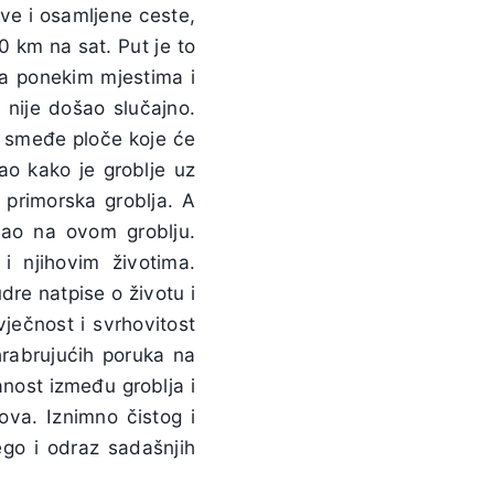
ve i osamljene ceste,
50 km na sat. Put je to
na ponekim mjestima i
 nije došao slučajno.
a smeđe ploče koje će
ao kako je groblje uz
 primorska groblja. A
 kao na ovom groblju.
i njihovim životima.
dre natpise o životu i
ječnost i svrhovitost
hrabrujućih poruka na
anost između groblja i
ova. Iznimno čistog i
ego i odraz sadašnjih