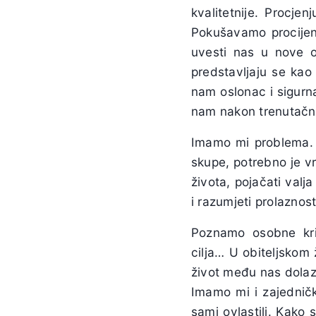
kvalitetnije. Procje
Pokušavamo procijen
uvesti nas u nove od
predstavljaju se kao 
nam oslonac i sigurna
nam nakon trenutačno
Imamo mi problema. N
skupe, potrebno je vr
života, pojačati valja
i razumjeti prolaznos
Poznamo osobne kri
cilja… U obiteljskom 
život među nas dolazi
Imamo mi i zajedničk
sami ovlastili. Kako