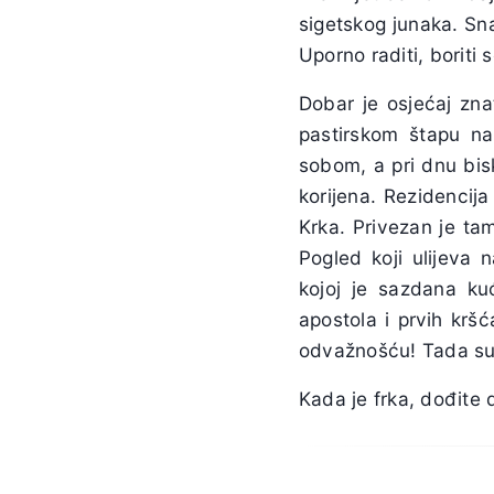
sigetskog junaka. Sna
Uporno raditi, boriti 
Dobar je osjećaj zna
pastirskom štapu na
sobom, a pri dnu bis
korijena. Rezidencija
Krka. Privezan je ta
Pogled koji ulijeva 
kojoj je sazdana ku
apostola i prvih krš
odvažnošću! Tada su 
Kada je frka, dođite 