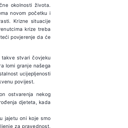
čne okolnosti života.
rema novom početku i
sti. Krizne situacije
trenutcima krize treba
steći povjerenje da će
 takve stvari čovjeku
ura lomi granje našega
stalnost ucijepljenosti
kvenu povijest.
on ostvarenja nekog
 rođenja djeteta, kada
u jajetu oni koje smo
ljenje za pravednost,