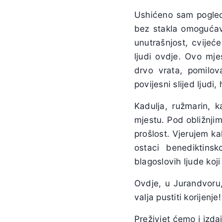
Ushićeno sam pogleda
bez stakla omogućav
unutrašnjost, cvijeć
ljudi ovdje. Ovo mje
drvo vrata, pomilo
povijesni slijed ljudi,
Kadulja, ružmarin, 
mjestu. Pod obližnji
prošlost. Vjerujem k
ostaci benediktins
blagoslovih ljude koji
Ovdje, u Jurandvoru
valja pustiti korijenje!
Preživjet ćemo i izdaj