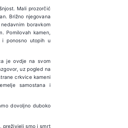
njost. Mali prozorčić
an. Brižno njegovana
išu nedavnim boravkom
zam. Pomilovah kamen,
 i ponosno utopih u
ica je ovdje na svom
azgovor, uz pogled na
strane crkvice kameni
temelje samostana i
Samo dovoljno duboko
, preživjeli smo i smrt