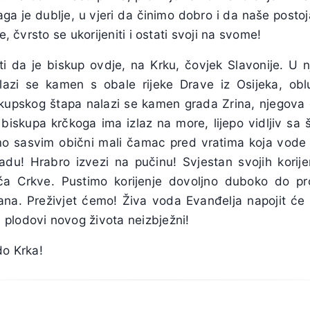
ga je dublje, u vjeri da činimo dobro i da naše posto
se, čvrsto se ukorijeniti i ostati svoji na svome!
ti da je biskup ovdje, na Krku, čovjek Slavonije. 
lazi se kamen s obale rijeke Drave iz Osijeka, oblu
kupskog štapa nalazi se kamen grada Zrina, njegova 
 biskupa krčkoga ima izlaz na more, lijepo vidljiv sa š
mo sasvim obični mali čamac pred vratima koja vode 
nadu! Hrabro izvezi na pučinu! Svjestan svojih korije
ća Crkve. Pustimo korijenje dovoljno duboko do pr
ćana. Preživjet ćemo! Živa voda Evanđelja napojit 
plodovi novog života neizbježni!
do Krka!