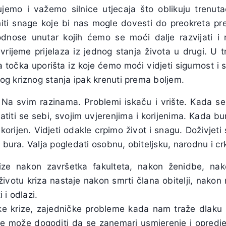
njujemo i važemo silnice utjecaja što oblikuju trenuta
iti snage koje bi nas mogle dovesti do preokreta p
nose unutar kojih ćemo se moći dalje razvijati i ra
vrijeme prijelaza iz jednog stanja života u drugi. U 
 točka uporišta iz koje ćemo moći vidjeti sigurnost i 
g kriznog stanja ipak krenuti prema boljem.
a svim razinama. Problemi iskaču i vrište. Kada se
atiti se sebi, svojim uvjerenjima i korijenima. Kada b
 korijen. Vidjeti odakle crpimo život i snagu. Doživjeti 
t bura. Valja pogledati osobnu, obiteljsku, narodnu i cr
ze nakon završetka fakulteta, nakon ženidbe, nak
životu kriza nastaje nakon smrti člana obitelji, nakon
 i odlazi.
e krize, zajedničke probleme kada nam traže dlaku 
 se može dogoditi da se zanemari usmjerenje i opredje