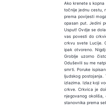
Ako krenete s kopna 
točnije jednu cestu, n
prema povijesti moga
opasan put. Jedini p
Usput! Ovdje se dola
vas povesti do crkvi
crkvu svete Lucije. 
ipak otvoreno. Nigdj
Groblje uzorno čist
Oduševili su me natpi
smrti. Poruke ispisa
ljudskog postojanja.
izlazima. Izlaz koji 
crkve. Crkvica je do
njegovanog okoliša, 
stanovnika prema sebi