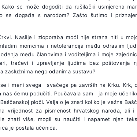
. Kako se može dogoditi da rušilački usmjerena manj
to se događa s narodom? Zašto šutimo i priznaje
kvi. Nasilje i zloporaba moći nije strana niti u mojo
 mladim momcima i netolerancija među odraslim ljud
hođenja među članovima i voditeljima i moje zajednice
ari, tračevi i upravljanje ljudima bez poštovanja n
ga zaslužnima nego odanima sustavu?
se i meni svega i svačega pa završih na Krku. Krk, o
 nas čemu podučiti. Poučavala sam i ja moje učenike
i Baščanskoj ploči. Valjalo je znati koliko je važna Baš
ena vrijednost za pismenost hrvatskog naroda, ali i
ele znati više, mogli su naučiti i napamet njen te
jica je postala učenica.