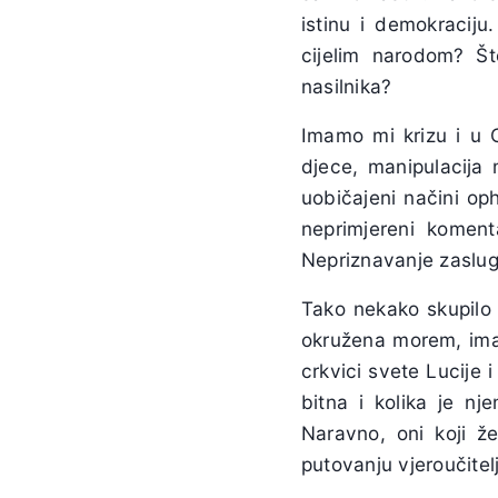
istinu i demokraciju
cijelim narodom? Š
nasilnika?
Imamo mi krizu i u Cr
djece, manipulacija
uobičajeni načini op
neprimjereni koment
Nepriznavanje zaslu
Tako nekako skupilo 
okružena morem, ima
crkvici svete Lucije 
bitna i kolika je nj
Naravno, oni koji ž
putovanju vjeroučitel