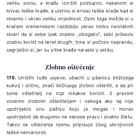
veliku svotu, a krađu izvršiti postupno, nakanom si
krivac teške krađe, a uistinu si krivac teške krađe kad si
stvarno i ukrao veliku vrijednost. Osim toga možda si u
kraćem vremenskom razdoblju ukrao toliko neznatnih
stvari da si sebe ipak znatno „obogatio“, sebi pribavio
znatnu korist na teret drugih; time si počinio nepravdu,
sagriješio si, jer su sitne krađe narasle u veliku.
Zlobno oštećenje
179.
Uništiti tuđe usjeve, ubaciti u pšenicu bližnjega
kukolj i slično, znači bližnjega zlobno oštetiti, a da pri
tome oštetitelj ne crpi nikakve koristi. S pravom
zovemo zlobnim oštetiteljem i nekoga ako taj nije
upotrijebio onu pažnju koju je mogao i morao
upotrijebiti da drugomu ne nanese pravu i znatnu štetu.
Takvo se oštećenje njemu pripisuje zbog ubrojivosti
teške nemarnosti.