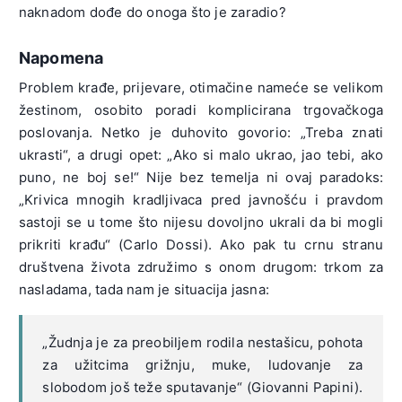
naknadom dođe do onoga što je zaradio?
Napomena
Problem krađe, prijevare, otimačine nameće se velikom
žestinom, osobito poradi komplicirana trgovačkoga
poslovanja. Netko je duhovito govorio: „Treba znati
ukrasti“, a drugi opet: „Ako si malo ukrao, jao tebi, ako
puno, ne boj se!“ Nije bez temelja ni ovaj paradoks:
„Krivica mnogih kradljivaca pred javnošću i pravdom
sastoji se u tome što nijesu dovoljno ukrali da bi mogli
prikriti krađu“ (Carlo Dossi). Ako pak tu crnu stranu
društvena života združimo s onom drugom: trkom za
nasladama, tada nam je situacija jasna:
„Žudnja je za preobiljem rodila nestašicu, pohota
za užitcima grižnju, muke, ludovanje za
slobodom još teže sputavanje“ (Giovanni Papini).