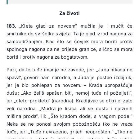
Za život!
183.
„Kleta glad za novcem“ mučila je i mučit će
smrtnike do svršetka svijeta. Ta je glad izrod nagona za
samoodržanjem. Kao što se čovjek mora boriti protiv
spolnoga nagona da ne prijeđe granice, slično se mora
boriti i protiv nagona za bogatstvom.
Pazi, da te tuđe imanje ne zavede, jer: „Juda nikada ne
spava“, govori nam narodna, a Juda je postao izdajnik,
jer je bio pohlepan za novcem. – Krađa upropašćuje
dušu: „Ako želiš spašen biti, nemoj tuđe ni poželjeti“,
jer „oteto-prokleto“ (narodna). Kradljivac se otkrije, zato
veli narodna: „Mudra je lisica, ali se dosta i njezinih
mišina proda“, ili: „Što krađom dođe, s vragom pođe.“
Neka se ne ponosi svojom pobožnošću tko ne vraća
tuđe, jer: „Tuđe nevraćeno, grijeh neoprošten.“ „Tko ne