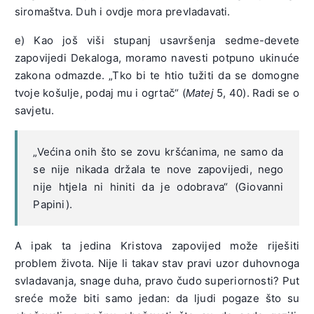
siromaštva. Duh i ovdje mora prevladavati.
e) Kao još viši stupanj usavršenja sedme-devete
zapovijedi Dekaloga, moramo navesti potpuno ukinuće
zakona odmazde. „Tko bi te htio tužiti da se domogne
tvoje košulje, podaj mu i ogrtač“ (
Matej
5, 40). Radi se o
savjetu.
„Većina onih što se zovu kršćanima, ne samo da
se nije nikada držala te nove zapovijedi, nego
nije htjela ni hiniti da je odobrava“ (Giovanni
Papini).
A ipak ta jedina Kristova zapovijed može riješiti
problem života. Nije li takav stav pravi uzor duhovnoga
svladavanja, snage duha, pravo čudo superiornosti? Put
sreće može biti samo jedan: da ljudi pogaze što su