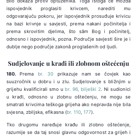
bilo dokaza protiv optuženika. Toga istoga će možda
ispovjednik proglasiti krivcem, narediti mu
odgovarajuću pokoru, jer ispovjednik prosuđuje krivicu
na bazi krivnje u savjesti, prema nakani počinitelja i
prema skrovitim djelima, što sâm Bog i počinitelj,
odnosno i ispovjednik, pozna. Područje savjesti šire je i
dublje nego područje zakonâ proglašenih od ljudi.
Sudjelovanje u krađi ili zlobnom oštećenju
180.
Prema
br. 30
prikazuje nam se čovjek kao
suuzročnik u dobru i u zlu. Sudjelovanje s bližnjim u
grijehu kvalificirali smo u
br. 96, bilješki 2
. Ni sudionici
u krađi, odnosno u zlobnu oštećenju, ne mogu se
smatrati krivcima teškoga grijeha ako nepravda nije bila
svjesna, zbiljska, efikasna (
br. 110
,
177
).
Tko drugomu naređuje krađu ili zlobno oštećenje,
razumije se da taj snosi glavnu odgovornost za grijeh i