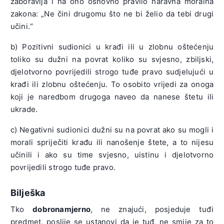
zaboravlja i na ono osnovno pravilo naravna moralna
zakona: „Ne čini drugomu što ne bi želio da tebi drugi
učini.“
b) Pozitivni sudionici u krađi ili u zlobnu oštećenju
toliko su dužni na povrat koliko su svjesno, zbiljski,
djelotvorno povrijedili strogo tuđe pravo sudjelujući u
krađi ili zlobnu oštećenju. To osobito vrijedi za onoga
koji je naredbom drugoga naveo da nanese štetu ili
ukrade.
c) Negativni sudionici dužni su na povrat ako su mogli i
morali spriječiti krađu ili nanošenje štete, a to nijesu
učinili i ako su time svjesno, uistinu i djelotvorno
povrijedili strogo tuđe pravo.
Bilješka
Tko
dobronamjerno
, ne znajući, posjeduje tuđi
predmet, poslije se ustanovi da je tuđ, ne smije za to