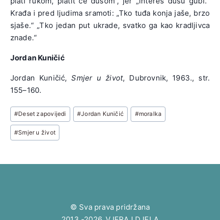
plati rukom, platit će dušom“, jer „interes dušu gubi.“
Krađa i pred ljudima sramoti: „Tko tuđa konja jaše, brzo
sjaše.“ „Tko jedan put ukrade, svatko ga kao kradljivca
znade.“
Jordan Kuničić
Jordan Kuničić,
Smjer u život
, Dubrovnik, 1963., str.
155–160.
Post
#
Deset zapovijedi
#
Jordan Kuničić
#
moralka
Tags:
#
Smjer u život
© Sva prava pridržana
2013.-2026. VJERA I DJELA