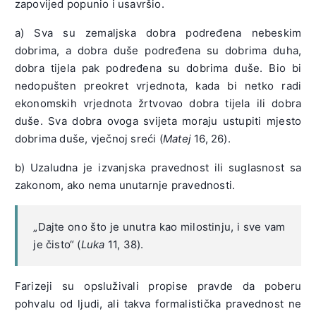
zapovijed popunio i usavršio.
a) Sva su zemaljska dobra podređena nebeskim
dobrima, a dobra duše podređena su dobrima duha,
dobra tijela pak podređena su dobrima duše. Bio bi
nedopušten preokret vrjednota, kada bi netko radi
ekonomskih vrjednota žrtvovao dobra tijela ili dobra
duše. Sva dobra ovoga svijeta moraju ustupiti mjesto
dobrima duše, vječnoj sreći (
Matej
16, 26).
b) Uzaludna je izvanjska pravednost ili suglasnost sa
zakonom, ako nema unutarnje pravednosti.
„Dajte ono što je unutra kao milostinju, i sve vam
je čisto“ (
Luka
11, 38).
Farizeji su opsluživali propise pravde da poberu
pohvalu od ljudi, ali takva formalistička pravednost ne