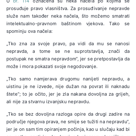
U
br. 114
označena su neka načela po kojima se
prosuđuje pravo vlasništva. Za prosuđivanje nepravde
služe nam također neka načela, što možemo smatrati
intelektualno-pravnom baštinom vjekova. Tako se
spominju ova načela:
„Tko zna za svoje pravo, pa vidi da mu se nanosi
nepravda, a tome se ne suprotstavlja, znači da
postupak ne smatra nepravdom“, jer se pretpostavlja da
može i mora pokazati svoje negodovanje.
„Tko samo namjerava drugomu nanijeti nepravdu, a
uistinu je ne izvede, nije dužan na povrat ili naknadu
štete“; to je očito, jer je zla nakana dovoljna za grijeh,
ali nije za stvarnu izvanjsku nepravdu.
„Tko se bez dovoljna razloga opire da drugi zadire na
područje njegova prava, ne smije se tužiti na nepravdu“,
jer je on sam tim opiranjem počinja, kao u slučaju kad bi