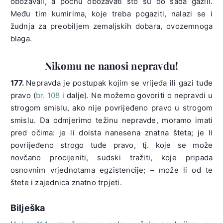
obožavali, a počnu obožavati što su do sada gazili.
Među tim kumirima, koje treba pogaziti, nalazi se i
žudnja za preobiljem zemaljskih dobara, ovozemnoga
blaga.
Nikomu ne nanosi nepravdu!
177.
Nepravda je postupak kojim se vrijeđa ili gazi tuđe
pravo (
br. 108
i dalje). Ne možemo govoriti o nepravdi u
strogom smislu, ako nije povrijeđeno pravo u strogom
smislu. Da odmjerimo težinu nepravde, moramo imati
pred očima: je li doista nanesena znatna šteta; je li
povrijeđeno strogo tuđe pravo, tj. koje se može
novčano procijeniti, sudski tražiti, koje pripada
osnovnim vrjednotama egzistencije; – može li od te
štete i zajednica znatno trpjeti.
Bilješka