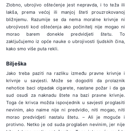
Zlobno, ubrojivo oštećenje jest nepravda, i to teža ili
lakša, prema većoj ili manjoj šteti prouzrokovanoj
bližnjemu. Razumije se da nema moralne krivnje ni
ubrojivosti kod oštećenja ako počinitelj nije mogao ni
morao barem donekle predvidjeti štetu. To
zaključujemo iz opće nauke o ubrojivosti ljudskih čina,
kako smo više puta rekli.
Bilješka
Jako treba paziti na razliku između pravne krivnje i
krivnje u savjesti. Može se dogoditi da prolaznik
nehotice baci otpadak cigarete, nastane požar i da ga
sud osudi za naknadu štete na bazi pravne krivnje.
Toga će krivca možda ispovjednik u savjesti proglasiti
nevinim, ako naime nije ni predvidio, niti mogao, niti
morao predvidjeti nastalu štetu. – Ali je moguće i
protivno. Netko je od suda proglašen nevinim, jer nije