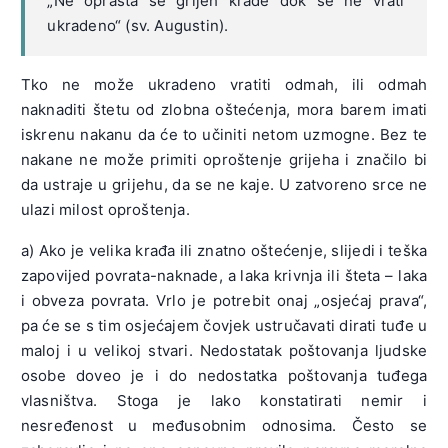
„Ne oprašta se grijeh krađe dok se ne vrati
ukradeno“ (sv. Augustin).
Tko ne može ukradeno vratiti odmah, ili odmah
naknaditi štetu od zlobna oštećenja, mora barem imati
iskrenu nakanu da će to učiniti netom uzmogne. Bez te
nakane ne može primiti oproštenje grijeha i značilo bi
da ustraje u grijehu, da se ne kaje. U zatvoreno srce ne
ulazi milost oproštenja.
a) Ako je velika krađa ili znatno oštećenje, slijedi i teška
zapovijed povrata-naknade, a laka krivnja ili šteta – laka
i obveza povrata. Vrlo je potrebit onaj „osjećaj prava“,
pa će se s tim osjećajem čovjek ustručavati dirati tuđe u
maloj i u velikoj stvari. Nedostatak poštovanja ljudske
osobe doveo je i do nedostatka poštovanja tuđega
vlasništva. Stoga je lako konstatirati nemir i
nesređenost u međusobnim odnosima. Često se