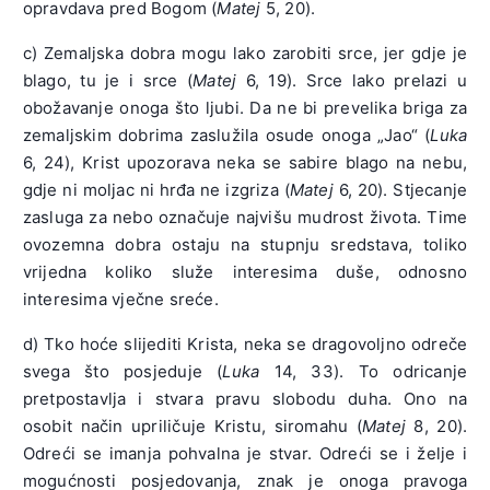
opravdava pred Bogom (
Matej
5, 20).
c) Zemaljska dobra mogu lako zarobiti srce, jer gdje je
blago, tu je i srce (
Matej
6, 19). Srce lako prelazi u
obožavanje onoga što ljubi. Da ne bi prevelika briga za
zemaljskim dobrima zaslužila osude onoga „Jao“ (
Luka
6, 24), Krist upozorava neka se sabire blago na nebu,
gdje ni moljac ni hrđa ne izgriza (
Matej
6, 20). Stjecanje
zasluga za nebo označuje najvišu mudrost života. Time
ovozemna dobra ostaju na stupnju sredstava, toliko
vrijedna koliko služe interesima duše, odnosno
interesima vječne sreće.
d) Tko hoće slijediti Krista, neka se dragovoljno odreče
svega što posjeduje (
Luka
14, 33). To odricanje
pretpostavlja i stvara pravu slobodu duha. Ono na
osobit način upriličuje Kristu, siromahu (
Matej
8, 20).
Odreći se imanja pohvalna je stvar. Odreći se i želje i
mogućnosti posjedovanja, znak je onoga pravoga