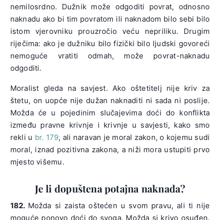
nemilosrdno. Dužnik može odgoditi povrat, odnosno
naknadu ako bi tim povratom ili naknadom bilo sebi bilo
istom vjerovniku prouzročio veću nepriliku. Drugim
riječima: ako je dužniku bilo fizički bilo ljudski govoreći
nemoguće vratiti odmah, može povrat-naknadu
odgoditi.
Moralist gleda na savjest. Ako oštetitelj nije kriv za
štetu, on uopće nije dužan naknaditi ni sada ni poslije.
Možda će u pojedinim slučajevima doći do konflikta
između pravne krivnje i krivnje u savjesti, kako smo
rekli u
br. 179
, ali naravan je moral zakon, o kojemu sudi
moral, iznad pozitivna zakona, a niži mora ustupiti prvo
mjesto višemu.
Je li dopuštena potajna naknada?
182.
Možda si zaista oštećen u svom pravu, ali ti nije
moguće ponovo doći do svoga. Možda si krivo osuđen.