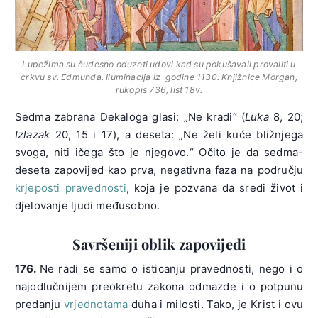
Lupežima su čudesno oduzeti udovi kad su pokušavali provaliti u
crkvu sv. Edmunda. Iluminacija iz godine 1130. Knjižnice Morgan,
rukopis 736, list 18v.
Sedma zabrana Dekaloga glasi: „Ne kradi“ (
Luka
8, 20;
Izlazak
20, 15 i 17), a deseta: „Ne želi kuće bližnjega
svoga, niti ičega što je njegovo.“ Očito je da sedma-
deseta zapovijed kao prva, negativna faza na području
krjeposti pravednosti
, koja je pozvana da sredi život i
djelovanje ljudi međusobno.
Savršeniji oblik zapovijedi
176.
Ne radi se samo o isticanju pravednosti, nego i o
najodlučnijem preokretu zakona odmazde i o potpunu
predanju
vrjednotama
duha i milosti. Tako, je Krist i ovu