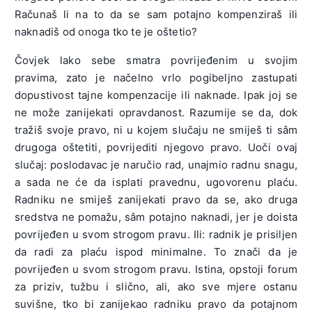
Računaš li na to da se sam potajno kompenziraš ili
naknadiš od onoga tko te je oštetio?
Čovjek lako sebe smatra povrijeđenim u svojim
pravima, zato je načelno vrlo pogibeljno zastupati
dopustivost tajne kompenzacije ili naknade. Ipak joj se
ne može zanijekati opravdanost. Razumije se da, dok
tražiš svoje pravo, ni u kojem slučaju ne smiješ ti sâm
drugoga oštetiti, povrijediti njegovo pravo. Uoči ovaj
slučaj: poslodavac je naručio rad, unajmio radnu snagu,
a sada ne će da isplati pravednu, ugovorenu plaću.
Radniku ne smiješ zanijekati pravo da se, ako druga
sredstva ne pomažu, sâm potajno naknadi, jer je doista
povrijeđen u svom strogom pravu. Ili: radnik je prisiljen
da radi za plaću ispod minimalne. To znači da je
povrijeđen u svom strogom pravu. Istina, opstoji forum
za priziv, tužbu i slično, ali, ako sve mjere ostanu
suvišne, tko bi zanijekao radniku pravo da potajnom