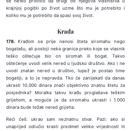
se netko protivio da drugi od njegova vlasništva u
krajnjoj pogibli po život uzme što mu je potrebito i
koliko mu je potrebito da spasi svoj život.
Krađa
178.
Krađom se prije nanosi šteta siromahu nego
bogatašu, ali postoji neka granica preko koje se vlasnik
teško oštećuje bio on siromah ili bogat. Takvo
oštećenje uvodi velik nered u ljudsko društvo. Ako i ne
uvodi znatan nered u društvo, lupež je postao time
bogatiji, a to je nepravda. Tko će zanijekati da danas
ukrasti 10.000 dinara znači objektivno znatnu štetu za
posjednika? Moralka takvu krađu proglašava teškim
grijehom, a moguće je da siromahu ukrasti i 1.000
dinara bude težak nered grijeha.
Reći ćeš: ukrao sam neznatnu stvar. Pazi: ako si
unaprijed odlučio krasti predmet velike vrijednosti ili