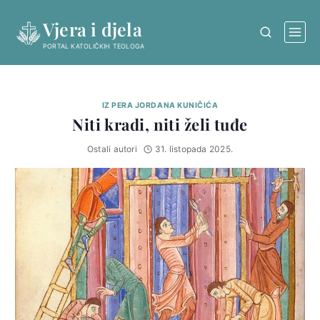
Skip
Vjera i djela
to
content
PORTAL KATOLIČKIH TEOLOGA
IZ PERA JORDANA KUNIČIĆA
Niti kradi, niti želi tuđe
Ostali autori
31. listopada 2025.