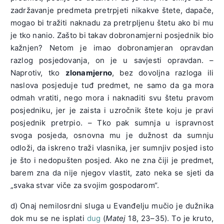
zadržavanje predmeta pretrpjeti nikakve štete, dapače,
mogao bi tražiti naknadu za pretrpljenu štetu ako bi mu
je tko nanio. Zašto bi takav dobronamjerni posjednik bio
kažnjen? Netom je imao dobronamjeran opravdan
razlog posjedovanja, on je u savjesti opravdan. –
Naprotiv, tko
zlonamjerno
, bez dovoljna razloga ili
naslova posjeduje tuđ predmet, ne samo da ga mora
odmah vratiti, nego mora i naknaditi svu štetu pravom
posjedniku, jer je zaista i uzročnik štete koju je pravi
posjednik pretrpio. – Tko pak sumnja u ispravnost
svoga posjeda, osnovna mu je dužnost da sumnju
odloži, da iskreno traži vlasnika, jer sumnjiv posjed isto
je što i nedopušten posjed. Ako ne zna čiji je predmet,
barem zna da nije njegov vlastit, zato neka se sjeti da
„svaka stvar viče za svojim gospodarom“.
d) Onaj nemilosrdni sluga u Evanđelju mučio je dužnika
dok mu se ne isplati
dug
(
Matej
18, 23–35). To je kruto,