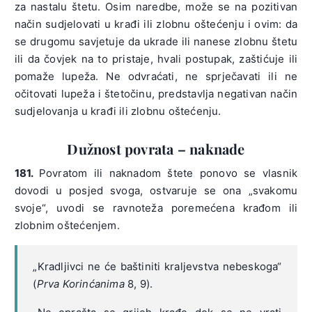
za nastalu štetu. Osim naredbe, može se na pozitivan
način sudjelovati u krađi ili zlobnu oštećenju i ovim: da
se drugomu savjetuje da ukrade ili nanese zlobnu štetu
ili da čovjek na to pristaje, hvali postupak, zaštićuje ili
pomaže lupeža. Ne odvraćati, ne sprječavati ili ne
očitovati lupeža i štetočinu, predstavlja negativan način
sudjelovanja u krađi ili zlobnu oštećenju.
Dužnost povrata – naknade
181.
Povratom ili naknadom štete ponovo se vlasnik
dovodi u posjed svoga, ostvaruje se ona „svakomu
svoje“, uvodi se ravnoteža poremećena krađom ili
zlobnim oštećenjem.
„Kradljivci ne će baštiniti kraljevstva nebeskoga“
(
Prva Korinćanima
8, 9).