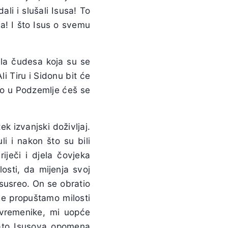
ali i slušali Isusa! To
ima! I što Isus o svemu
ila čudesa koja su se
li Tiru i Sidonu bit će
Do u Podzemlje ćeš se
tek izvanjski doživljaj.
li i nakon što su bili
iječi i djela čovjeka
osti, da mijenja svoj
 susreo. On se obratio
ne propuštamo milosti
vremenike, mi uopće
 Zato Isusova opomena