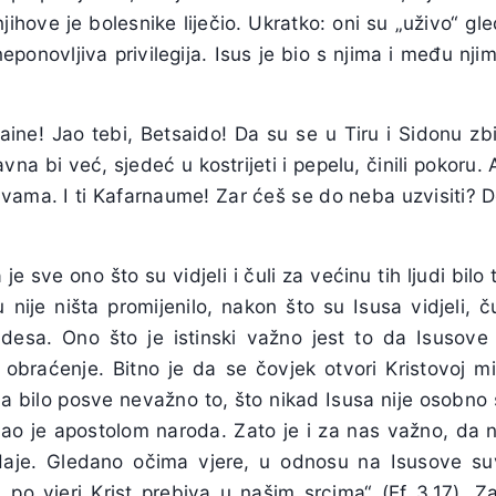
ihove je bolesnike liječio. Ukratko: oni su „uživo“ gled
neponovljiva privilegija. Isus je bio s njima i među nj
zaine! Jao tebi, Betsaido! Da su se u Tiru i Sidonu zb
a bi već, sjedeć u kostrijeti i pepelu, činili pokoru. A
 vama. I ti Kafarnaume! Zar ćeš se do neba uzvisiti? 
a je sve ono što su vidjeli i čuli za većinu tih ljudi bilo 
nije ništa promijenilo, nakon što su Isusa vidjeli, ču
desa. Ono što je istinski važno jest to da Isusove r
obraćenje. Bitno je da se čovjek otvori Kristovoj mil
la bilo posve nevažno to, što nikad Isusa nije osobno
ao je apostolom naroda. Zato je i za nas važno, da 
daje. Gledano očima vjere, u odnosu na Isusove su
 „po vjeri Krist prebiva u našim srcima“ (Ef 3,17).