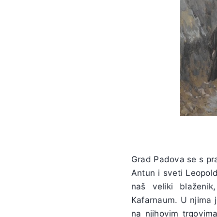
Grad Padova se s pravo
Antun i sveti Leopold
naš veliki blaženi
Kafarnaum. U njima j
na njihovim trgovima