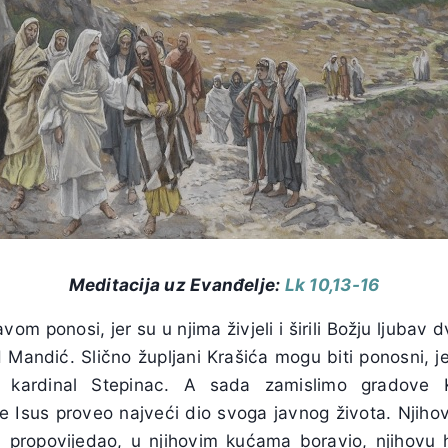
Meditacija uz Evanđelje:
Lk 10,13-16
m ponosi, jer su u njima živjeli i širili Božju ljubav 
 Mandić. Slično župljani Krašića mogu biti ponosni, j
k, kardinal Stepinac. A sada zamislimo gradove K
e Isus proveo najveći dio svoga javnog života. Njiho
 propovijedao, u njihovim kućama boravio, njihovu 