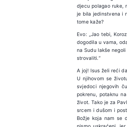
djecu polagao ruke, nj
je bila jedinstvena i 
tome kaže?
Evo: „Jao tebi, Koro
dogodila u vama, odavn
na Sudu lakše negoli
strovaliti.“
A joj! Isus želi reći d
U njihovom se životu 
svjedoci njegovih ču
pokrenu, potaknu na 
život. Tako je za Pav
srcem i dušom i post
Božje koja nam se 
nismo uskraćeni, jer