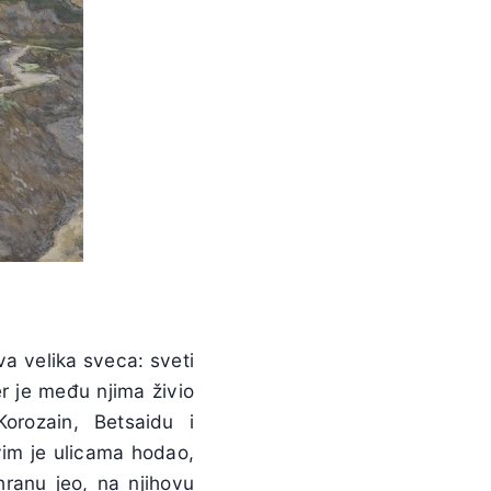
dva velika sveca: sveti
er je među njima živio
orozain, Betsaidu i
vim je ulicama hodao,
hranu jeo, na njihovu