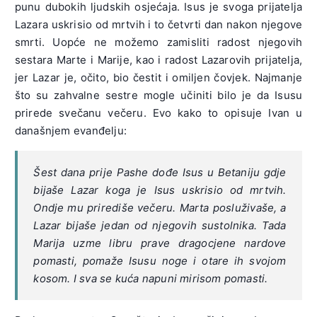
punu dubokih ljudskih osjećaja. Isus je svoga prijatelja
Lazara uskrisio od mrtvih i to četvrti dan nakon njegove
smrti. Uopće ne možemo zamisliti radost njegovih
sestara Marte i Marije, kao i radost Lazarovih prijatelja,
jer Lazar je, očito, bio čestit i omiljen čovjek. Najmanje
što su zahvalne sestre mogle učiniti bilo je da Isusu
prirede svečanu večeru. Evo kako to opisuje Ivan u
današnjem evanđelju:
Šest dana prije Pashe dođe Isus u Betaniju gdje
bijaše Lazar koga je Isus uskrisio od mrtvih.
Ondje mu prirediše večeru. Marta posluživaše, a
Lazar bijaše jedan od njegovih sustolnika. Tada
Marija uzme libru prave dragocjene nardove
pomasti, pomaže Isusu noge i otare ih svojom
kosom. I sva se kuća napuni mirisom pomasti.