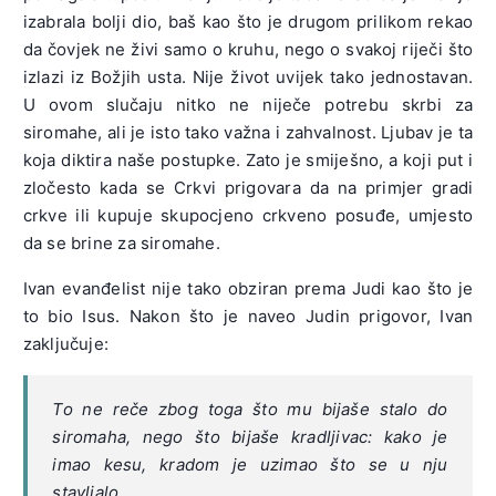
izabrala bolji dio, baš kao što je drugom prilikom rekao
da čovjek ne živi samo o kruhu, nego o svakoj riječi što
izlazi iz Božjih usta. Nije život uvijek tako jednostavan.
U ovom slučaju nitko ne niječe potrebu skrbi za
siromahe, ali je isto tako važna i zahvalnost. Ljubav je ta
koja diktira naše postupke. Zato je smiješno, a koji put i
zločesto kada se Crkvi prigovara da na primjer gradi
crkve ili kupuje skupocjeno crkveno posuđe, umjesto
da se brine za siromahe.
Ivan evanđelist nije tako obziran prema Judi kao što je
to bio Isus. Nakon što je naveo Judin prigovor, Ivan
zaključuje:
To ne reče zbog toga što mu bijaše stalo do
siromaha, nego što bijaše kradljivac: kako je
imao kesu, kradom je uzimao što se u nju
stavljalo.