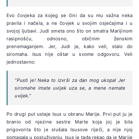
Evo čovjeka za kojeg se čini da su mu važna neka
pravila i načela, a ne čovjek u svojim osjećajima i u
svojoj ljubavi. Judi smeta ono što on smatra Marijinom
rasipnošću, odnosno, običnim ženskim
prenemaganjem. Jer, Judi je, kako veli, stalo do
siromaha. Isus nije oštar u svome odgovoru. Veli
jednostavno:
“Pusti je! Neka to izvrši za dan mog ukopa! Jer
siromahe imate uvijek uza se, a mene nemate
uvijek.”
Po drugi put ustaje Isus u obranu Marije. Prvi put ju je
branio od njezine sestre Marte koja joj je bila
prigovorila što je slušala Isusove riječi, a nije njoj
pomagala u posluživanju. Isus je tada rekao da je Marije