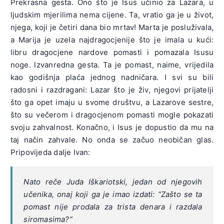
Prekrasna gesta. Ono što je Isus učinio za Lazara, u
ljudskim mjerilima nema cijene. Ta, vratio ga je u život,
njega, koji je četiri dana bio mrtav! Marta je posluživala,
a Marija je uzela najdragocjenije što je imala u kući:
libru dragocjene nardove pomasti i pomazala Isusu
noge. Izvanredna gesta. Ta je pomast, naime, vrijedila
kao godišnja plaća jednog nadničara. I svi su bili
radosni i razdragani: Lazar što je živ, njegovi prijatelji
što ga opet imaju u svome društvu, a Lazarove sestre,
što su večerom i dragocjenom pomasti mogle pokazati
svoju zahvalnost. Konačno, i Isus je dopustio da mu na
taj način zahvale. No onda se začuo neobičan glas.
Pripovijeda dalje Ivan:
Nato reče Juda Iškariotski, jedan od njegovih
učenika, onaj koji ga je imao izdati: “Zašto se ta
pomast nije prodala za trista denara i razdala
siromasima?”