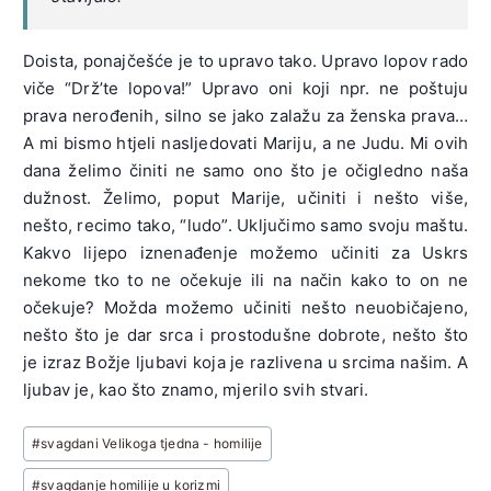
Doista, ponajčešće je to upravo tako. Upravo lopov rado
viče “Drž’te lopova!” Upravo oni koji npr. ne poštuju
prava nerođenih, silno se jako zalažu za ženska prava…
A mi bismo htjeli nasljedovati Mariju, a ne Judu. Mi ovih
dana želimo činiti ne samo ono što je očigledno naša
dužnost. Želimo, poput Marije, učiniti i nešto više,
nešto, recimo tako, “ludo”. Uključimo samo svoju maštu.
Kakvo lijepo iznenađenje možemo učiniti za Uskrs
nekome tko to ne očekuje ili na način kako to on ne
očekuje? Možda možemo učiniti nešto neuobičajeno,
nešto što je dar srca i prostodušne dobrote, nešto što
je izraz Božje ljubavi koja je razlivena u srcima našim. A
ljubav je, kao što znamo, mjerilo svih stvari.
Post
#
svagdani Velikoga tjedna - homilije
Tags:
#
svagdanje homilije u korizmi