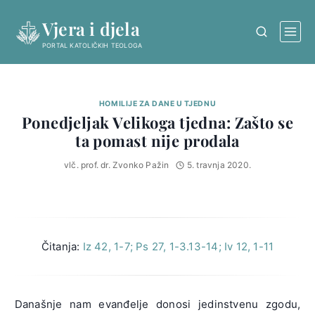
Skip
Vjera i djela
to
content
PORTAL KATOLIČKIH TEOLOGA
HOMILIJE ZA DANE U TJEDNU
Ponedjeljak Velikoga tjedna: Zašto se
ta pomast nije prodala
vlč. prof. dr. Zvonko Pažin
5. travnja 2020.
Čitanja:
Iz 42, 1-7; Ps 27, 1-3.13-14; Iv 12, 1-11
Današnje nam evanđelje donosi jedinstvenu zgodu,