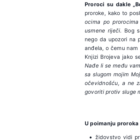
Proroci su dakle „Bo
proroke, kako to pos
ocima po prorocim
usmene riječi
. Bog s
nego da upozori na pu
anđela, o čemu nam s
Knjizi Brojeva jako 
Nađe li se među vama
sa slugom mojim Moj
očevidnošću, a ne za
govoriti protiv sluge
U poimanju proroka 
židovstvo vidi 