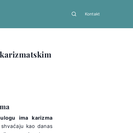
Kontakt
u karizmatskim
ima
ulogu ima karizma
a shvaćaju kao danas