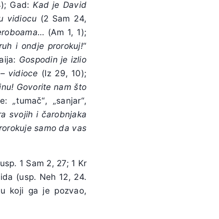
4); Gad:
Kad je David
vu vidiocu
(2 Sam 24,
i Jeroboama…
(Am 1, 1);
uh i ondje prorokuj!
“
aija:
Gospodin je izlio
 – vidioce
(Iz 29, 10);
tinu! Govorite nam što
ve:
„
tumač“, „sanjar“,
ra svojih i čarobnjaka
 prorokuje samo da vas
(usp. 1 Sam 2, 27; 1 Kr
vida (usp. Neh 12, 24.
u koji ga je pozvao,