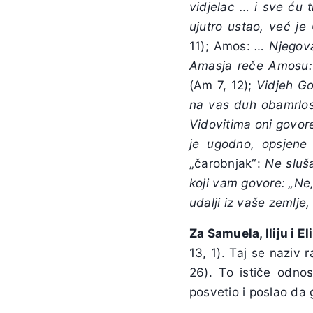
vidjelac
…
i sve ću t
ujutro ustao, već je
11); Amos:
…
Njegova
Amasja reče Amosu: „
(Am 7, 12);
Vidjeh Go
na vas duh obamrlost
Vidovitima oni govore
je ugodno, op
sjene
„čarobnjak“:
Ne sluša
koji vam govore: „Ne,
udalji iz vaše zemlje
Za Samuela, Iliju i E
13, 1). Taj se naziv 
26). To ističe odno
posvetio i poslao da