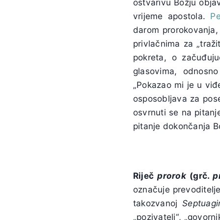
ostvarivu Božju obja
vrijeme apostola.
Pe
darom prorokovanja, š
privlačnima za „traži
pokreta, o začuđuj
glasovima, odnosno 
„Pokazao mi je u viđ
osposobljava za pos
osvrnuti se na pitan
pitanje dokončanja B
Riječ
prorok
(grč.
p
označuje prevoditelje
takozvanoj
Septuagin
„pozivatelj“, „govorni