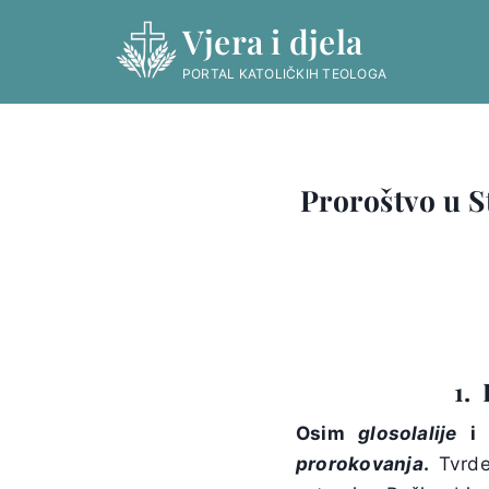
Skip
Vjera i djela
to
content
PORTAL KATOLIČKIH TEOLOGA
Proroštvo u S
1.
Osim
glosolalije
prorokovanja
.
Tvrde