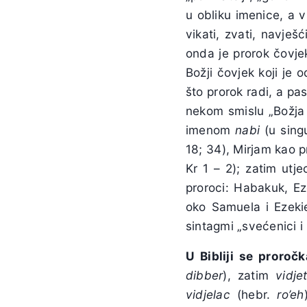
u obliku imenice, a 
vikati, zvati, navješ
onda je prorok čovjek
Božji čovjek koji je
što prorok radi, a pa
nekom smislu „Božja 
imenom
nabi
(u sing
18; 34), Mirjam kao pr
Kr 1 – 2); zatim utje
proroci: Habakuk, Ez
oko Samuela i Ezeki
sintagmi „svećenici i p
U Bibliji se proroč
dibber
), zatim
vidje
vidjelac
(hebr.
ro’eh