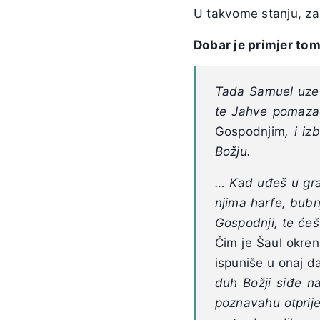
U takvome stanju, za
Dobar je primjer tom
Tada Samuel uze u
te Jahve pomaza
Gospodnjim
, i iz
Božju.
…
Kad uđeš u grad
njima harfe, bubnj
Gospodnji, te ćeš
Čim je Šaul okren
ispuniše u onaj d
duh Božji
siđe n
poznavahu otprije