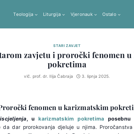
Teologija
Liturgija
Vjeronauk
Ostalo
STARI ZAVJET
tarom zavjetu i proročki fenomen 
pokretima
vlč. prof. dr. Ilija Čabraja
3. lipnja 2025.
 Proročki fenomen u karizmatskim pokret
i
iscjeljenja
, u
karizmatskim pokretima
posebnu 
 da dar prorokovanja djeluje u njima. Proročanstv