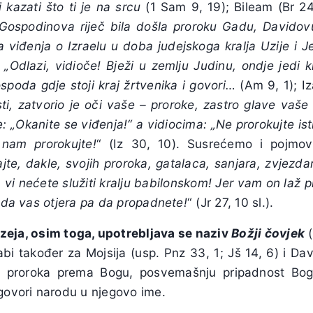
i kazati što ti je na srcu
(1 Sam 9, 19); Bileam (Br 2
 Gospodinova riječ bila došla proroku Gadu, Davido
 viđenja o Izraelu u doba judejskoga kralja Uzije 
Odlazi, vidioče! Bježi u zemlju Judinu, ondje jedi kr
spoda gdje stoji kraj žrtvenika i govori…
(Am 9, 1); Iz
i, zatvorio je oči vaše – proroke, zastro glave vaše
: „Okanite se viđenja!“ a vidiocima: „Ne prorokujte is
 nam prorokujte!
“ (Iz 30, 10). Susrećemo i pojmo
jte, dakle, svojih proroka, gatalaca, sanjara, zvjezda
 vi nećete služiti kralju babilonskom! Jer vam on laž
, da vas otjera pa da propadnete!
“ (Jr 27, 10 sl.).
lizeja, osim toga, upotrebljava se naziv
Božji čovjek
rabi također za Mojsija (usp. Pnz 33, 1; Jš 14, 6) i Da
s proroka prema Bogu, posvemašnju pripadnost Bog
 govori narodu u njegovo ime.