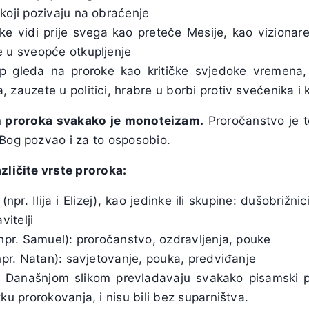
koji pozivaju na obraćenje
ke vidi prije svega kao preteče Mesije, kao vizionare
 u sveopće otkupljenje
up gleda na proroke kao kritičke svjedoke vremena,
zauzete u politici, hrabre u borbi protiv svećenika i 
h proroka svakako je monoteizam.
Proročanstvo je te
 Bog pozvao i za to osposobio.
zličite vrste proroka:
(npr. Ilija i Elizej), kao jedinke ili skupine: dušobrižni
vitelji
npr. Samuel): proročanstvo, ozdravljenja, pouke
npr. Natan): savjetovanje, pouka, predviđanje
. Današnjom slikom prevladavaju svakako pisamski p
ku prorokovanja, i nisu bili bez suparništva.