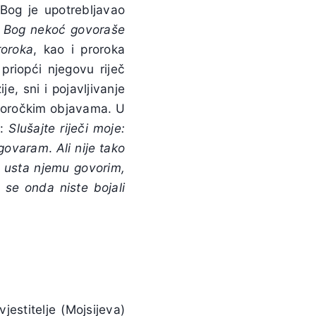
 Bog je upotrebljavao
a Bog nekoć govoraše
roroka
, kao i proroka
riopći njegovu riječ
e, sni i pojavljivanje
proročkim objavama. U
a:
Slušajte riječi moje:
ogovaram
.
Ali nije tako
 u usta njemu govorim,
 se onda niste bojali
jestitelje (Mojsijeva)