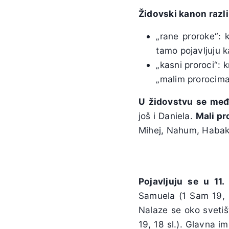
Židovski kanon razli
„rane proroke“: k
tamo pojavljuju k
„kasni proroci“: k
„malim prorocima
U židovstvu se među
još i Daniela.
Mali pr
Mihej, Nahum, Habakuk
Pojavljuju se u 11.
Samuela (1 Sam 19, 18 
Nalaze se oko svetišt
19, 18 sl.). Glavna i