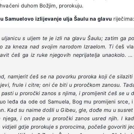
hvaćeni duhom Božjim, prorokuju.
u Samuelovo izlijevanje ulja Šaulu na glavu
riječima
ljanicu s uljem te je izli na glavu Šaulu; zatim ga p
o za kneza nad svojim narodom Izraelom. Ti
ćeš vl
bavit ćeš ga iz ruke njegovih neprijatelja unaokolo.
, namjerit ćeš se na povorku proroka koji će silaziti
evi, frule i citre; oni će biti u proročkom zanosu. Tad
 pasti u proročki zanos s njima, i promijenit ćeš se u
uo leđa da ode od Samuela, Bog mu promijeni srce, i 
an.
Kad su naime došli u Gibeu, gle, dođe mu u susret 
a njega, i on pade u proročki zanos usred njih.
I kad
 vidjeli gdje prorokuje s prorocima, počeše govoriti j