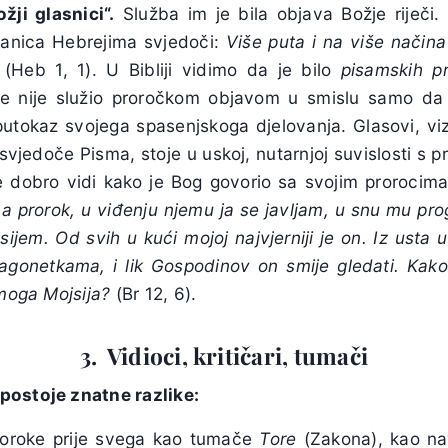
žji glasnici“.
Služba im je bila objava Božje riječi.
lanica Hebrejima svjedoči:
Više puta i na više način
a
(Heb 1, 1). U Bibliji vidimo da je bilo
pisamskih p
e nije služio proročkom objavom u smislu samo da p
tokaz svojega spasenjskoga djelovanja. Glasovi, vizij
vjedoče Pisma, stoje u uskoj, nutarnjoj suvislosti s 
se dobro vidi kako je Bog govorio sa svojim prorocim
 prorok, u viđenju njemu ja se javljam, u snu mu pr
sijem. Od svih u kući moj
oj najvjerniji je on. Iz usta
gonetkama, i lik Gospodinov on smije gledati. Kako
 moga Mojsija?
(Br 12, 6).
3. Vidioci, kritičari, tumači
postoje znatne razlike:
proroke prije svega kao tumače
Tore
(Zakona), kao nav