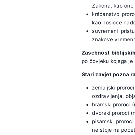
Zakona, kao one 
kršćanstvo proro
kao nosioce nade
suvremeni prist
znakove vremena, 
Zasebnost biblijski
po čovjeku kojega je
Stari zavjet pozna ra
zemaljski proroci 
ozdravljenja, obja
hramski proroci (
dvorski proroci (
pisamski proroci
ne stoje na počet