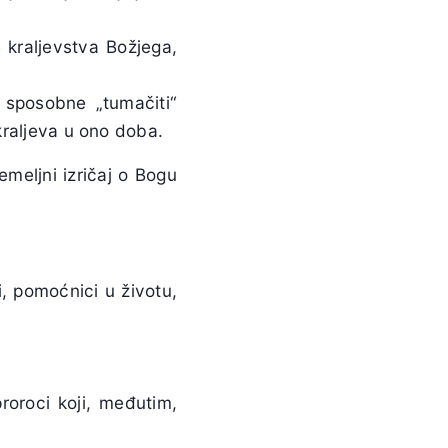
 kraljevstva Božjega,
 sposobne „tumačiti“
kraljeva u ono doba.
meljni izričaj o Bogu
ci, pomoćnici u životu,
roroci koji, međutim,