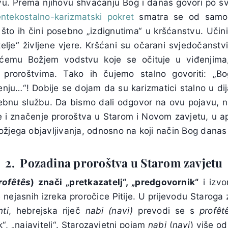
vu. Prema njihovu shvaćanju Bog i danas govori po s
ntekostalno-karizmatski pokret
smatra se od samo
to ih čini posebno „izdignutima“ u kršćanstvu. Učinil
telje“ življene vjere. Kršćani su očarani svjedočanstv
ućemu Božjem vodstvu koje se očituje u viđenjima,
proroštvima. Tako ih čujemo stalno govoriti: „Bo
enju…“! Dobije se dojam da su karizmatici stalno u dij
ebnu službu. Da bismo dali odgovor na ovu pojavu, n
je i značenje proroštva u Starom i Novom zavjetu, u ap
ožjega objavljivanja, odnosno na koji način Bog danas
2. Pozadina proroštva u Starom zavjetu
rofêtês
) znači „pretkazatelj“, „predgovornik“
i izvo
 nejasnih izreka proročice Pitije. U prijevodu Staroga z
ti
, hebrejska riječ
nabi (navi)
prevodi se s
profêt
k“, „najavitelj“. Starozavjetni pojam
nabi
(
navi
) više o