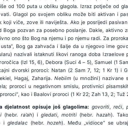
više od 100 puta u obliku glagola. Izraz potječe od gl
ćivati. Glagol po svojem obliku može biti aktivan i pa
 koji viče, zove ili naviješta. Ako je posrijedi pasivan
 od Boga pozvan za posebno poslanje. Dakle, aktivno 
sivno ono što Bog na njemu i po njemu radi. Za prorok
usta“, Bog ga zahvaća i šalje da u njegovo ime govo
ularu) nazivali istaknuti likovi ranoga doba Izraelove p
oročica (Izl 15, 6), Debora (Suci 4 – 5), Samuel (1 Sam),
cajni dvorski proroci: Natan (2 Sam 7, 12; 1 Kr 1) i G
ekiel, Hagaj, Zaharija.
Nebiim
(u množini) nazivane 
ela
;
proroci u negativnom smislu, protivnici pisamsk
roroci“, kao i Baalovi proroci (1 Kr 22; Zah 13, 2; Tuž 2,
ka djelatnost opisuje još glagolima:
govoriti
,
reći
,
ti
(hebr.
ra’ah
) i
gledati
,
motriti
(hebr
. hazah
). Tak
) i
gledalac
(hebr.
hozeh
). Među „vidioce“ se ubr