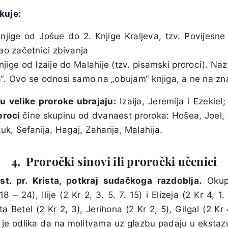
kuje:
njige od Jošue do 2. Knjige Kraljeva, tzv. Povijesne 
ao začetnici zbivanja
njige od Izaije do Malahije (tzv. pisamski proroci). Nazi
“. Ovo se odnosi samo na „obujam“ knjiga, a ne na zn
 velike proroke ubrajaju:
Izaija, Jeremija i Ezekiel
oroci
čine skupinu od dvanaest proroka: Hošea, Joel,
, Sefanija, Hagaj, Zaharija, Malahija.
4. Proročki sinovi ili proročki učenici
 st. pr. Krista, potkraj sudačkoga razdoblja.
Okupl
– 24), Ilije (2 Kr 2, 3. 5. 7. 15) i Elizeja (2 Kr 4, 1. 
a Betel (2 Kr 2, 3), Jerihona (2 Kr 2, 5), Gilgal (2 K
m je odlika da na molitvama uz glazbu padaju u ekstazu