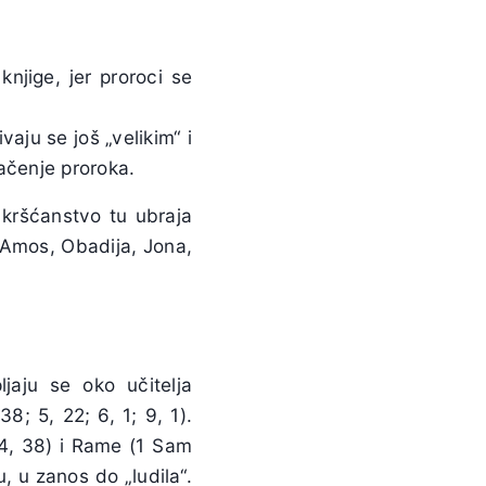
knjige, jer proroci se
vaju se još „velikim“ i
ačenje proroka.
; kršćanstvo tu ubraja
 Amos, Obadija, Jona,
jaju se oko učitelja
38; 5, 22; 6, 1; 9, 1).
r 4, 38) i Rame (1 Sam
, u zanos do „ludila“.