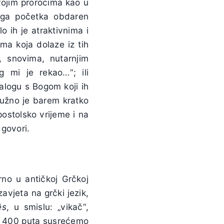
vojim prorocima kao u
ga početka obdaren
o ih je atraktivnima i
ima koja dolaze iz tih
 snovima, nutarnjim
g mi je rekao…“; ili
alogu s Bogom koji ih
užno je barem kratko
ostolsko vrijeme i na
 govori.
rno u antičkoj Grčkoj
avjeta na grčki jezik,
ês
, u smislu: „vikač“,
d 400 puta susrećemo