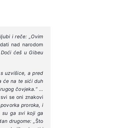
:
o
ljubi i reče: „Ovim
adati nad narodom
…
Doći ćeš u Gibeu
 s uzvišice, a pred
a će na te sići duh
 drugog čovjeka.“ …
svi se oni znakovi
povorka proroka, i
 su ga svi koji ga
edan drugome: „
Što