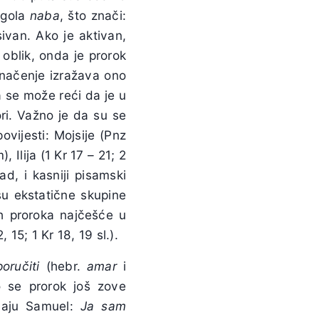
agola
naba
, što znači:
sivan. Ako je aktivan,
 oblik, onda je prorok
značenje izražava ono
a se može reći da je u
ri. Važno je da su se
ovijesti: Mojsije (Pnz
 Ilija (1 Kr 17 – 21; 2
ad, i kasniji pisamski
su ekstatične skupine
ih proroka najčešće u
 15; 1 Kr 18, 19 sl.).
poručiti
(hebr.
amar
i
o se prorok još zove
ajaju Samuel:
Ja sam