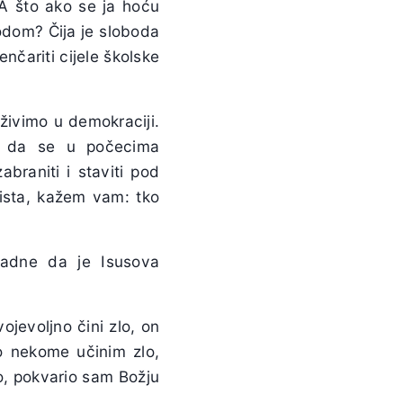
A što ako se ja hoću
bodom? Čija je sloboda
nčariti cijele školske
 živimo u demokraciji.
o da se u počecima
braniti i staviti pod
aista, kažem vam: tko
padne da je Isusova
jevoljno čini zlo, on
ko nekome učinim zlo,
, pokvario sam Božju