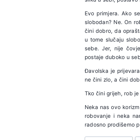
Evo primjera. Ako se
slobodan? Ne. On rob
čini dobro, da oprašt
u tome slučaju slob
sebe. Jer, nije čovj
postaje duboko u seb
Đavolska je prijevar
ne čini zlo, a čini dob
Tko čini grijeh, rob je
Neka nas ovo korizme
robovanje i neka n
radosno prodišemo p
Post