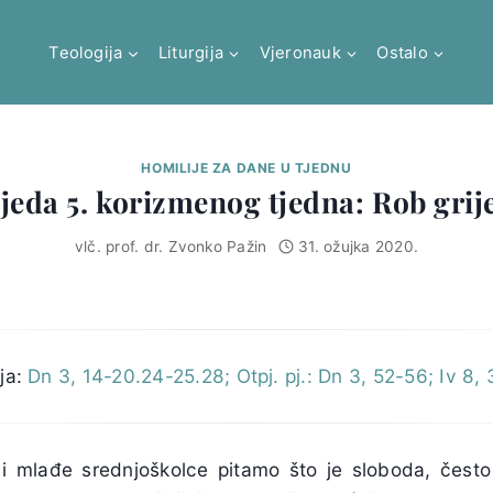
Teologija
Liturgija
Vjeronauk
Ostalo
HOMILIJE ZA DANE U TJEDNU
ijeda 5. korizmenog tjedna: Rob grij
vlč. prof. dr. Zvonko Pažin
31. ožujka 2020.
ja:
Dn 3, 14-20.24-25.28; Otpj. pj.: Dn 3, 52-56; Iv 8,
i mlađe srednjoškolce pitamo što je sloboda, često 