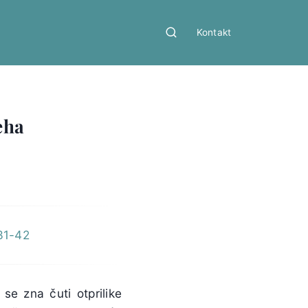
Kontakt
eha
 31-42
se zna čuti otprilike