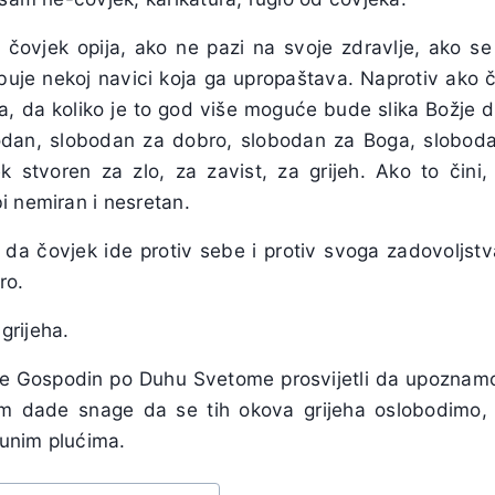
 čovjek opija, ako ne pazi na svoje zdravlje, ako se d
uje nekoj navici koja ga upropaštava. Naprotiv ako 
a, da koliko je to god više moguće bude slika Božje do
odan, slobodan za dobro, slobodan za Boga, sloboda
ek stvoren za zlo, za zavist, za grijeh. Ako to čini
i nemiran i nesretan.
a da čovjek ide protiv sebe i protiv svoga zadovoljst
ro.
 grijeha.
 Gospodin po Duhu Svetome prosvijetli da upoznamo 
am dade snage da se tih okova grijeha oslobodimo,
unim plućima.