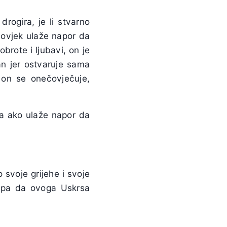
rogira, je li stvarno
čovjek ulaže napor da
brote i ljubavi, on je
n jer ostvaruje sama
, on se onečovječuje,
va ako ulaže napor da
svoje grijehe i svoje
 pa da ovoga Uskrsa