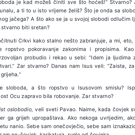
oboda je kad možeš činiti sve što hoćeš!” Stvarno? 
čunalu, a ti to u isto vrijeme želiš? Što je onda sa slo
g jačega? A što ako se ja u svojoj slobodi odlučim lje
stvarno biti sretan?
očitnuti Crkvi kako stalno nešto zabranjuje, a mi, eto,
e ropstvo pokoravanje zakonima i propisima. Ka
ovoljan probudio i rekao u sebi: “Idem ja ljudima za
stvari.” Zar stvarno? Danas nam Isus veli: “Zaista, z
 grijeha.”
je sloboda, a što ropstvo u Isusovom smislu? Is
st Ocu zapravo bila robovanje. Zar stvarno?
ist oslobodio,
veli sveti Pavao. Naime, kada čovjek svo
 jer ga grijeh upropaštava. Ako nekoga uvrijedim, a
etu nanio. Sebe sam onečovječio, sebe sam iznakazio
 sam ne-čovjek, karikatura, ruglo od čovjeka.