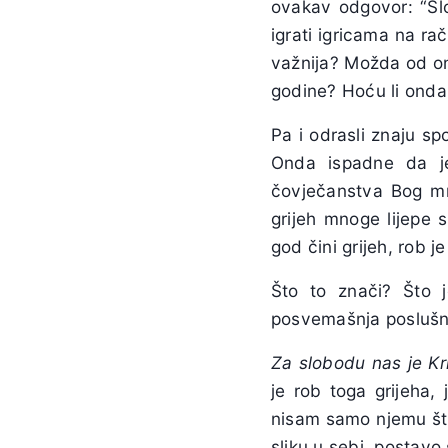
ovakav odgovor: “Sl
igrati igricama na ra
važnija? Možda od ono
godine? Hoću li onda 
Pa i odrasli znaju sp
Onda ispadne da j
čovječanstva Bog mrz
grijeh mnoge lijepe 
god čini grijeh, rob je
Što to znači? Što 
posvemašnja poslušno
Za slobodu nas je Kr
je rob toga grijeha,
nisam samo njemu št
sliku u sebi, postavo