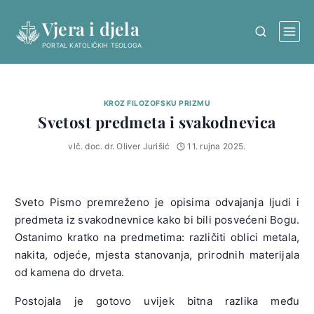
Skip
Vjera i djela
to
content
PORTAL KATOLIČKIH TEOLOGA
KROZ FILOZOFSKU PRIZMU
Svetost predmeta i svakodnevica
vlč. doc. dr. Oliver Jurišić
11. rujna 2025.
Sveto Pismo premreženo je opisima odvajanja ljudi i
predmeta iz svakodnevnice kako bi bili posvećeni Bogu.
Ostanimo kratko na predmetima: različiti oblici metala,
nakita, odjeće, mjesta stanovanja, prirodnih materijala
od kamena do drveta.
Postojala je gotovo uvijek bitna razlika među