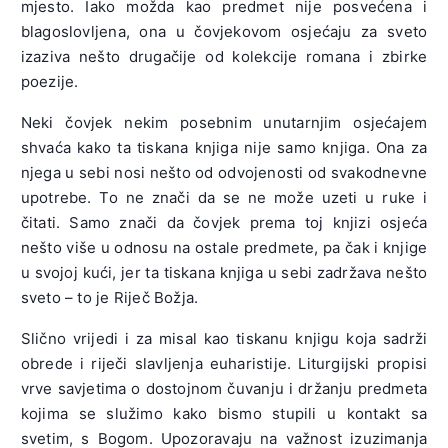
mjesto. Iako možda kao predmet nije posvećena i
blagoslovljena, ona u čovjekovom osjećaju za sveto
izaziva nešto drugačije od kolekcije romana i zbirke
poezije.
Neki čovjek nekim posebnim unutarnjim osjećajem
shvaća kako ta tiskana knjiga nije samo knjiga. Ona za
njega u sebi nosi nešto od odvojenosti od svakodnevne
upotrebe. To ne znači da se ne može uzeti u ruke i
čitati. Samo znači da čovjek prema toj knjizi osjeća
nešto više u odnosu na ostale predmete, pa čak i knjige
u svojoj kući, jer ta tiskana knjiga u sebi zadržava nešto
sveto – to je Riječ Božja.
Slično vrijedi i za misal kao tiskanu knjigu koja sadrži
obrede i riječi slavljenja euharistije. Liturgijski propisi
vrve savjetima o dostojnom čuvanju i držanju predmeta
kojima se služimo kako bismo stupili u kontakt sa
svetim, s Bogom. Upozoravaju na važnost izuzimanja