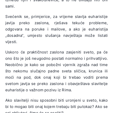
sami.
Svećenik se, primjerice, za vrijeme slavlja euharistije
javlja preko zaslona, rješava tekuće probleme,
odgovara na poruke i mailove, a ako je euharistija
„dosadna“, umjesto slušanja navještaja može listati
vijesti.
Uskoro će praktičnost zaslona zasjeniti sveto, pa će
ono što je još neugodno postati normalno i prihvatljivo.
Neobično je kako se pobožni vjernik zgraža nad time
što nekomu slučajno padne sveta sličica, krunica ili
moći na pod, dok onaj koji bi trebao voditi prema
svetom javlja se preko zaslona i obavještava slavitelje
euharistije o važnom pozivu iz Rima.
Ako slavitelji nisu sposobni biti uronjeni u sveto, kako
bi to mogao biti onaj kojem trebaju biti putokaz? Ako se
sol obljutavi, čime će se osoliti?