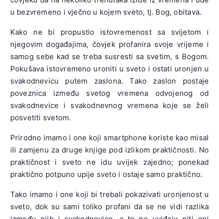
u bezvremeno i vječno u kojem sveto, tj. Bog, obitava.
Kako ne bi propustio istovremenost sa svijetom i
njegovim događajima, čovjek profanira svoje vrijeme i
samog sebe kad se treba susresti sa svetim, s Bogom.
Pokušava istovremeno uroniti u sveto i ostati uronjen u
svakodnevicu putem zaslona. Tako zaslon postaje
poveznica između svetog vremena odvojenog od
svakodnevice i svakodnevnog vremena koje se želi
posvetiti svetom.
Prirodno imamo i one koji smartphone koriste kao misal
ili zamjenu za druge knjige pod izlikom praktičnosti. No
praktičnost i sveto ne idu uvijek zajedno; ponekad
praktično potpuno upije sveto i ostaje samo praktično.
Tako imamo i one koji bi trebali pokazivati uronjenost u
sveto, dok su sami toliko profani da se ne vidi razlika
između njih i svakodnevice, a to ne uviđaju niti oni