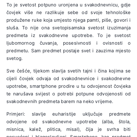
To je svetost potpuno uronjena u svakodnevnicu, gdje
čovjek više ne razlikuje sebe od svoje tehnološke
produžene ruke koja umjesto njega pamti, piše, govori i
sluša. To nije ona svetopisamska svetost izuzimanja
predmeta iz svakodnevne upotrebe. To je svetost
ljubomornog čuvanja, posesivnosti i ovisnosti o
predmetu. Sam predmet postaje svet i zauzima mjesto
svetog.
Sve češće, tijekom slavlja svetih tajni i čina kojima se
cijeli čovjek odvaja od svakodnevnice i svakodnevne
upotrebe, smartphone prodire u tu odvojenost čovjeka
te narušava svijest o potrebi potpune odvojenosti od
svakodnevnih predmeta barem na neko vrijeme.
Primjeri: slavlje euharistije uključuje predmete
odvojene od svakodnevne upotrebe (alba, štola,
misnica, kalež, plitica, misal), čija je svrha biti
posvećeni i blagoslovljeni. Smartphone, kao predmet