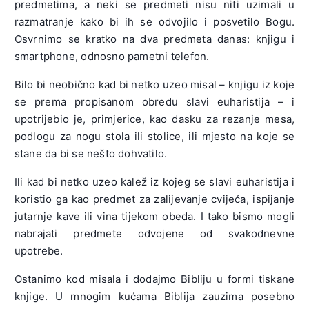
predmetima, a neki se predmeti nisu niti uzimali u
razmatranje kako bi ih se odvojilo i posvetilo Bogu.
Osvrnimo se kratko na dva predmeta danas: knjigu i
smartphone, odnosno pametni telefon.
Bilo bi neobično kad bi netko uzeo misal – knjigu iz koje
se prema propisanom obredu slavi euharistija – i
upotrijebio je, primjerice, kao dasku za rezanje mesa,
podlogu za nogu stola ili stolice, ili mjesto na koje se
stane da bi se nešto dohvatilo.
Ili kad bi netko uzeo kalež iz kojeg se slavi euharistija i
koristio ga kao predmet za zalijevanje cvijeća, ispijanje
jutarnje kave ili vina tijekom obeda. I tako bismo mogli
nabrajati predmete odvojene od svakodnevne
upotrebe.
Ostanimo kod misala i dodajmo Bibliju u formi tiskane
knjige. U mnogim kućama Biblija zauzima posebno