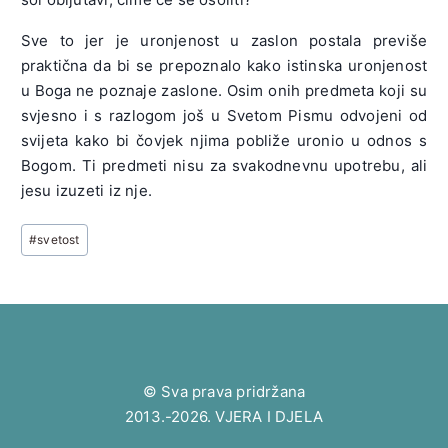
Sve to jer je uronjenost u zaslon postala previše
praktična da bi se prepoznalo kako istinska uronjenost
u Boga ne poznaje zaslone. Osim onih predmeta koji su
svjesno i s razlogom još u Svetom Pismu odvojeni od
svijeta kako bi čovjek njima pobliže uronio u odnos s
Bogom. Ti predmeti nisu za svakodnevnu upotrebu, ali
jesu izuzeti iz nje.
Post
#
svetost
Tags:
© Sva prava pridržana
2013.-2026. VJERA I DJELA