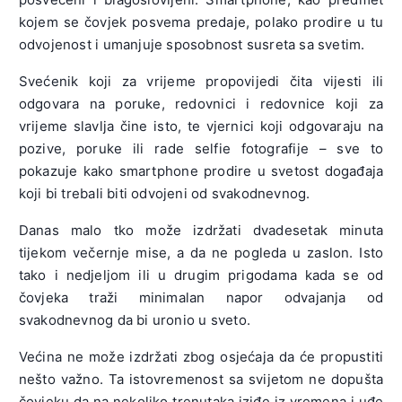
kojem se čovjek posvema predaje, polako prodire u tu
odvojenost i umanjuje sposobnost susreta sa svetim.
Svećenik koji za vrijeme propovijedi čita vijesti ili
odgovara na poruke, redovnici i redovnice koji za
vrijeme slavlja čine isto, te vjernici koji odgovaraju na
pozive, poruke ili rade selfie fotografije – sve to
pokazuje kako smartphone prodire u svetost događaja
koji bi trebali biti odvojeni od svakodnevnog.
Danas malo tko može izdržati dvadesetak minuta
tijekom večernje mise, a da ne pogleda u zaslon. Isto
tako i nedjeljom ili u drugim prigodama kada se od
čovjeka traži minimalan napor odvajanja od
svakodnevnog da bi uronio u sveto.
Većina ne može izdržati zbog osjećaja da će propustiti
nešto važno. Ta istovremenost sa svijetom ne dopušta
čovjeku da na nekoliko trenutaka iziđe iz vremena i uđe