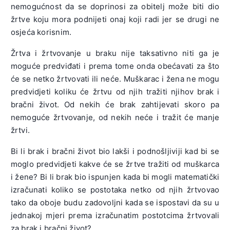
nemogućnost da se doprinosi za obitelj može biti dio
žrtve koju mora podnijeti onaj koji radi jer se drugi ne
osjeća korisnim.
Žrtva i žrtvovanje u braku nije taksativno niti ga je
moguće predviđati i prema tome onda obećavati za što
će se netko žrtvovati ili neće. Muškarac i žena ne mogu
predvidjeti koliku će žrtvu od njih tražiti njihov brak i
bračni život. Od nekih će brak zahtijevati skoro pa
nemoguće žrtvovanje, od nekih neće i tražit će manje
žrtvi.
Bi li brak i bračni život bio lakši i podnošljiviji kad bi se
moglo predvidjeti kakve će se žrtve tražiti od muškarca
i žene? Bi li brak bio ispunjen kada bi mogli matematički
izračunati koliko se postotaka netko od njih žrtvovao
tako da oboje budu zadovoljni kada se ispostavi da su u
jednakoj mjeri prema izračunatim postotcima žrtvovali
za brak i bračni život?