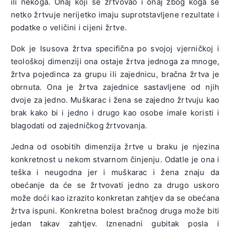
ili nekoga. Onaj koji se žrtvovao i onaj zbog koga se
netko žrtvuje nerijetko imaju suprotstavljene rezultate i
podatke o veličini i cijeni žrtve.
Dok je Isusova žrtva specifična po svojoj vjerničkoj i
teološkoj dimenziji ona ostaje žrtva jednoga za mnoge,
žrtva pojedinca za grupu ili zajednicu, bračna žrtva je
obrnuta. Ona je žrtva zajednice sastavljene od njih
dvoje za jedno. Muškarac i žena se zajedno žrtvuju kao
brak kako bi i jedno i drugo kao osobe imale koristi i
blagodati od zajedničkog žrtvovanja.
Jedna od osobitih dimenzija žrtve u braku je njezina
konkretnost u nekom stvarnom činjenju. Odatle je ona i
teška i neugodna jer i muškarac i žena znaju da
obećanje da će se žrtvovati jedno za drugo uskoro
može doći kao izrazito konkretan zahtjev da se obećana
žrtva ispuni. Konkretna bolest bračnog druga može biti
jedan takav zahtjev. Iznenadni gubitak posla i