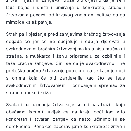
žrtve i njezinih zahtjeva. Može biti utješno da je se i
Isus bojao i smrti i umiranja u konkretnoj situaciji
žrtvovanja počevši od krvavog znoja do molitve da ga
mimoiđe kalež patnje.
Strah pa i bježanje pred zahtjevima bračnog žrtvovanja
događa se jer se ne sudjeluje i odbija djelovati u
svakodnevnim bračnim žrtvovanjima koja nisu mučna ni
strašna, a muškarca i ženu pripremaju za ozbiljnije i
teže bračne zahtjeve. Čini se da je svakodnevno i ne
preteško bračno žrtvovanje potrebno da se kasnije nosi
s onima koja će biti zahtjevnija kao što se Isus
svakodnevnim žrtvovanjem i odricanjem spremao za
strahotu muke i križa.
Svaka i pa najmanja žrtva koje se od nas traži i koju
obećamo ispuniti uvijek će na kraju doći kao vrlo
konkretan i stvaran zahtjev da nešto učinimo ili se
odreknemo. Ponekad zaboravljamo konkretnost žrtve i