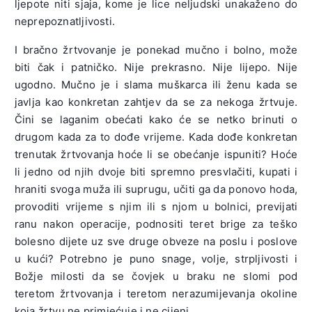
ljepote niti sjaja, kome je lice neljudski unakaženo do
neprepoznatljivosti.
I bračno žrtvovanje je ponekad mučno i bolno, može
biti čak i patničko. Nije prekrasno. Nije lijepo. Nije
ugodno. Mučno je i slama muškarca ili ženu kada se
javlja kao konkretan zahtjev da se za nekoga žrtvuje.
Čini se laganim obećati kako će se netko brinuti o
drugom kada za to dođe vrijeme. Kada dođe konkretan
trenutak žrtvovanja hoće li se obećanje ispuniti? Hoće
li jedno od njih dvoje biti spremno presvlačiti, kupati i
hraniti svoga muža ili suprugu, učiti ga da ponovo hoda,
provoditi vrijeme s njim ili s njom u bolnici, previjati
ranu nakon operacije, podnositi teret brige za teško
bolesno dijete uz sve druge obveze na poslu i poslove
u kući?
Potrebno je puno snage, volje, strpljivosti i
Božje milosti da se čovjek u braku ne slomi pod
teretom žrtvovanja i teretom nerazumijevanja okoline
koja žrtvu ne primjećuje i ne cijeni.