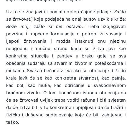
Uz to se zna javiti i pomalo opterećujuće pitanje:
Zašto
se žrtvovati,
koje podsjeća na onaj Isusov uzvik s križa:
Bože moj, zašto si me ostavio
. Treba izbjegavati
površne i uopćene formulacije o potrebi žrtvovanja i
ljepoti žrtvovanja i možda istaknuti onu njezinu
neugodnu i mučnu stranu kada se žrtva javi kao
konkretna situacija i zahtjev u braku gdje se sva
obećanja sudaraju sa stvarnim životnim poteškoćama i
mukama. Svaka obećana žrtva ako se obećanje drži do
kraja javit će se kao konkretna stvarnost, kao patnja,
kao bol, kao muka, kao odricanje u svakodnevnom
bračnom životu.
O tom konačnom ishodu obećanja da
će se žrtvovati uvijek treba voditi računa i biti svjestan
da će žrtva biti vrlo konkretna i opipljiva i da će tražiti i
fizičko i duševno sudjelovanje koje će biti zahtjevno i
teško.