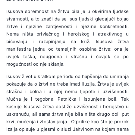
Isusova spremnost na žrtvu bila je u okvirima ljudske
stvarnosti, a to znači da se Isus ljudski gledajući bojao
žrtve i njezine zahtjevnosti i njezine konkretnosti.
Nema ništa privlačnog i herojskog i atraktivnog u
bičevanju i razapinjanju na križ. Isusova žrtva
manifestira jednu od temeljnih osobina žrtve: ona je
uvijek teška, neugodna i strašna i čovjek se po
mogućnosti od nje sklanja.
Isusov život u kratkom periodu od hapšenja do umiranja
pokazuje da o žrtvi ne treba imati iluzija. Žrtva je uvijek
strašna i bolna i u njoj nema ljepote i uzvišenosti.
Mučna je i tegobna. Patnička i ispunjena boli. Tek
kasnije Isusova žrtva dostiže uzvišenost i herojstvo u
uskrsnuću, ali sama žrtva nije bila ništa drugo doli put
krvi, mučenja i zlostavljanja. Otprilike kao što je prorok
Izaija opisuje u pjesmi o sluzi Jahvinom na kojem nema