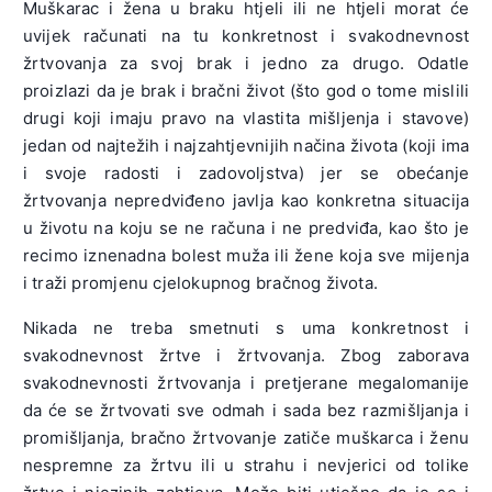
Muškarac i žena u braku htjeli ili ne htjeli morat će
uvijek računati na tu konkretnost i svakodnevnost
žrtvovanja za svoj brak i jedno za drugo. Odatle
proizlazi da je brak i bračni život (što god o tome mislili
drugi koji imaju pravo na vlastita mišljenja i stavove)
jedan od najtežih i najzahtjevnijih načina života (koji ima
i svoje radosti i zadovoljstva) jer se obećanje
žrtvovanja nepredviđeno javlja kao konkretna situacija
u životu na koju se ne računa i ne predviđa, kao što je
recimo iznenadna bolest muža ili žene koja sve mijenja
i traži promjenu cjelokupnog bračnog života.
Nikada ne treba smetnuti s uma konkretnost i
svakodnevnost žrtve i žrtvovanja. Zbog zaborava
svakodnevnosti žrtvovanja i pretjerane megalomanije
da će se žrtvovati sve odmah i sada bez razmišljanja i
promišljanja, bračno žrtvovanje zatiče muškarca i ženu
nespremne za žrtvu ili u strahu i nevjerici od tolike