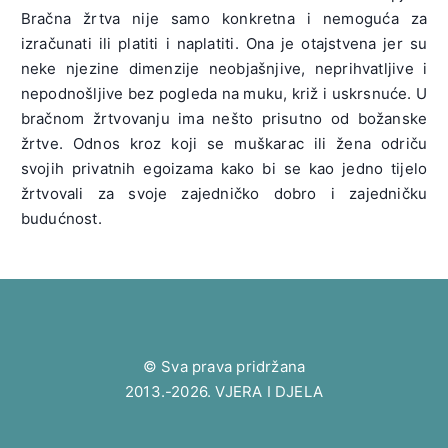
Bračna žrtva nije samo konkretna i nemoguća za
izračunati ili platiti i naplatiti. Ona je otajstvena jer su
neke njezine dimenzije neobjašnjive, neprihvatljive i
nepodnošljive bez pogleda na muku, križ i uskrsnuće. U
bračnom žrtvovanju ima nešto prisutno od božanske
žrtve. Odnos kroz koji se muškarac ili žena odriču
svojih privatnih egoizama kako bi se kao jedno tijelo
žrtvovali za svoje zajedničko dobro i zajedničku
budućnost.
© Sva prava pridržana
2013.-2026. VJERA I DJELA