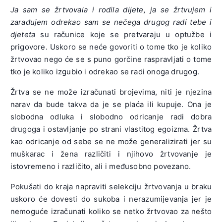
Ja sam se žrtvovala i rodila dijete, ja se žrtvujem i
zarađujem odrekao sam se nečega drugog radi tebe i
djeteta
su računice koje se pretvaraju u optužbe i
prigovore. Uskoro se neće govoriti o tome tko je koliko
žrtvovao nego će se s puno gorčine raspravljati o tome
tko je koliko izgubio i odrekao se radi onoga drugog.
Žrtva se ne može izračunati brojevima, niti je njezina
narav da bude takva da je se plaća ili kupuje. Ona je
slobodna odluka i slobodno odricanje radi dobra
drugoga i ostavljanje po strani vlastitog egoizma. Žrtva
kao odricanje od sebe se ne može generalizirati jer su
muškarac i žena različiti i njihovo žrtvovanje je
istovremeno i različito, ali i međusobno povezano.
Pokušati do kraja napraviti selekciju žrtvovanja u braku
uskoro će dovesti do sukoba i nerazumijevanja jer je
nemoguće izračunati koliko se netko žrtvovao za nešto