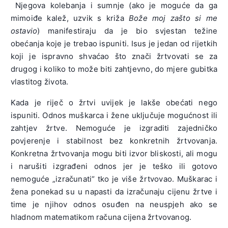
Njegova kolebanja i sumnje (ako je moguće da ga
mimoiđe kalež, uzvik s križa
Bože moj zašto si me
ostavio
) manifestiraju da je bio svjestan težine
obećanja koje je trebao ispuniti.
Isus je jedan od rijetkih
koji je ispravno shvaćao što znači žrtvovati se za
drugog i koliko to može biti zahtjevno, do mjere gubitka
vlastitog života.
Kada je riječ o žrtvi uvijek je lakše obećati nego
ispuniti. Odnos muškarca i žene uključuje mogućnost ili
zahtjev žrtve. Nemoguće je izgraditi zajedničko
povjerenje i stabilnost bez konkretnih žrtvovanja.
Konkretna žrtvovanja mogu biti izvor bliskosti, ali mogu
i narušiti izgrađeni odnos jer je teško ili gotovo
nemoguće „izračunati“ tko je više žrtvovao. Muškarac i
žena ponekad su u napasti da izračunaju cijenu žrtve i
time je njihov odnos osuđen na neuspjeh ako se
hladnom matematikom računa cijena žrtvovanog.