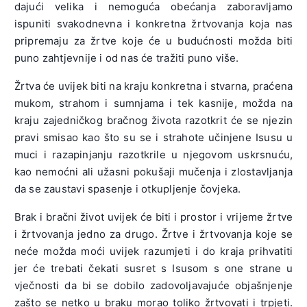
dajući velika i nemoguća obećanja zaboravljamo
ispuniti svakodnevna i konkretna žrtvovanja koja nas
pripremaju za žrtve koje će u budućnosti možda biti
puno zahtjevnije i od nas će tražiti puno više.
Žrtva će uvijek biti na kraju konkretna i stvarna, praćena
mukom, strahom i sumnjama i tek kasnije, možda na
kraju zajedničkog bračnog života razotkrit će se njezin
pravi smisao kao što su se i strahote učinjene Isusu u
muci i razapinjanju razotkrile u njegovom uskrsnuću,
kao nemoćni ali užasni pokušaji mučenja i zlostavljanja
da se zaustavi spasenje i otkupljenje čovjeka.
Brak i bračni život uvijek će biti i prostor i vrijeme žrtve
i žrtvovanja jedno za drugo. Žrtve i žrtvovanja koje se
neće možda moći uvijek razumjeti i do kraja prihvatiti
jer će trebati čekati susret s Isusom s one strane u
vječnosti da bi se dobilo zadovoljavajuće objašnjenje
zašto se netko u braku morao toliko žrtvovati i trpjeti.