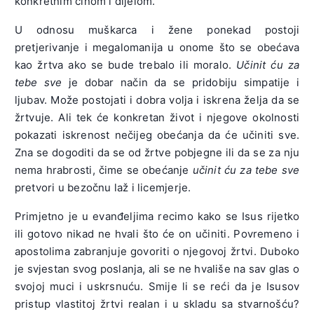
konkretnim činom i dijelom.
U odnosu muškarca i žene ponekad postoji
pretjerivanje i megalomanija u onome što se obećava
kao žrtva ako se bude trebalo ili moralo.
Učinit ću za
tebe sve
je dobar način da se pridobiju simpatije i
ljubav. Može postojati i dobra volja i iskrena želja da se
žrtvuje. Ali tek će konkretan život i njegove okolnosti
pokazati iskrenost nečijeg obećanja da će učiniti sve.
Zna se dogoditi da se od žrtve pobjegne ili da se za nju
nema hrabrosti, čime se obećanje
učinit ću za tebe sve
pretvori u bezočnu laž i licemjerje.
Primjetno je u evanđeljima recimo kako se Isus rijetko
ili gotovo nikad ne hvali što će on učiniti. Povremeno i
apostolima zabranjuje govoriti o njegovoj žrtvi. Duboko
je svjestan svog poslanja, ali se ne hvališe na sav glas o
svojoj muci i uskrsnuću. Smije li se reći da je Isusov
pristup vlastitoj žrtvi realan i u skladu sa stvarnošću?