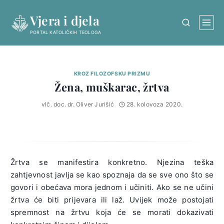
Skip
Vjera i djela
to
content
PORTAL KATOLIČKIH TEOLOGA
KROZ FILOZOFSKU PRIZMU
Žena, muškarac, žrtva
vlč. doc. dr. Oliver Jurišić
28. kolovoza 2020.
Žrtva se manifestira konkretno. Njezina teška
zahtjevnost javlja se kao spoznaja da se sve ono što se
govori i obećava mora jednom i učiniti. Ako se ne učini
žrtva će biti prijevara ili laž. Uvijek može postojati
spremnost na žrtvu koja će se morati dokazivati