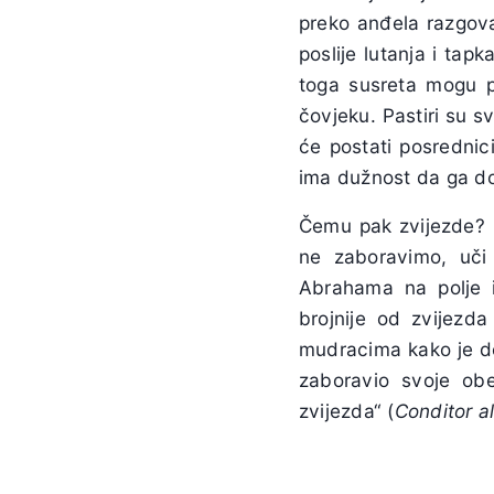
preko anđela razgova
poslije lutanja i tap
toga susreta mogu p
čovjeku. Pastiri su sv
će postati posrednic
ima dužnost da ga d
Čemu pak zvijezde? N
ne zaboravimo, uči
Abrahama na polje i
brojnije od zvijezda
mudracima kako je d
zaboravio svoje ob
zvijezda“ (
Conditor a