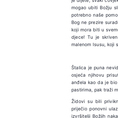
je dijete, svaki čovj
mogao ubiti Božju sl
potrebno naše pomoći
Bog ne prezire suradn
koji mora biti u svem
djece! Tu je skrive
malenom Isusu, koji se
Štalica je puna nevi
osjeća njihovu pris
anđela kao da je bio
pastirima, pak traži 
Židovi su bili priv
priječio ponovni ula
izvršitelji Božjih n