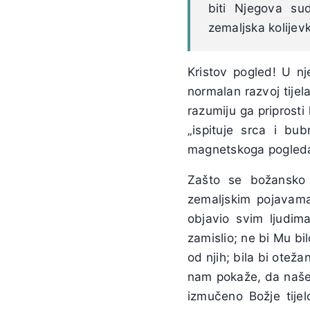
biti Njegova su
zemaljska kolijev
Kristov pogled! U n
normalan razvoj tijel
razumiju ga priprosti
„ispituje srca i bu
magnetskoga pogled
Zašto se božansko 
zemaljskim pojavama
objavio svim ljudima
zamislio; ne bi Mu bil
od njih; bila bi ote
nam pokaže, da naše p
izmučeno Božje tijel