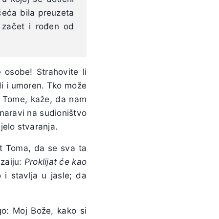
čeća bila preuzeta
 začet i rođen od
 osobe! Strahovite li
udi i umoren. Tko može
ta Tome, kaže, da nam
 naravi na sudioništvo
elo stvaranja.
at Toma, da se sva ta
Izaiju:
Proklijat će kao
i stavlja u jasle; da
o: Moj Bože, kako si