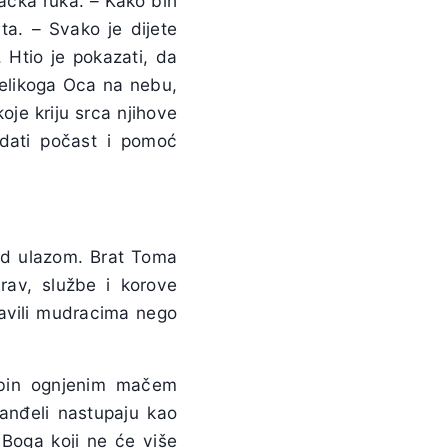
lačka ruka. – Kako bih
ta. – Svako je dijete
 Htio je pokazati, da
 Velikoga Oca na nebu,
oje kriju srca njihove
 dati počast i pomoć
nad ulazom. Brat Toma
rav, službe i korove
javili mudracima nego
rubin ognjenim mačem
 anđeli nastupaju kao
 Boga koji ne će više