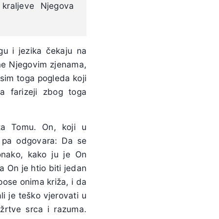
 kraljeve Njegova
u i jezika čekaju na
rane Njegovim zjenama,
osim toga pogleda koji
 farizeji zbog toga
ta Tomu. On, koji u
, pa odgovara: Da se
 onako, kako ju je On
a On je htio biti jedan
ose onima križa, i da
i je teško vjerovati u
 žrtve srca i razuma.