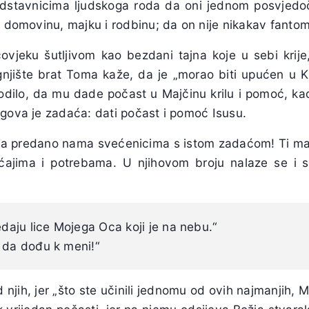
dstavnicima ljudskoga roda da oni jednom posvjedoč
u domovinu, majku i rodbinu; da on nije nikakav fanto
eku šutljivom kao bezdani tajna koje u sebi krije,
gnjište brat Toma kaže, da je „morao biti upućen u K
 rodilo, da mu dade počast u Majčinu krilu i pomoć, ka
egova je zadaća: dati počast i pomoć Isusu.
usa predano nama svećenicima s istom zadaćom! Ti mal
ajima i potrebama. U njihovom broju nalaze se i s
edaju lice Mojega Oca koji je na nebu.“
 da dođu k meni!“
njih, jer „što ste učinili jednomu od ovih najmanjih, M