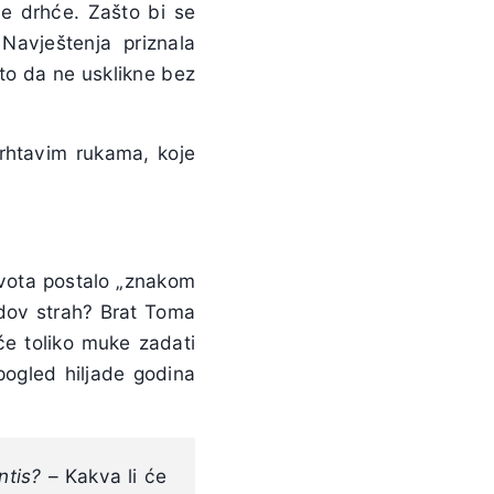
ne drhće. Zašto bi se
avještenja priznala
što da ne usklikne bez
drhtavim rukama, koje
života postalo „znakom
rudov strah? Brat Toma
će toliko muke zadati
 pogled hiljade godina
ntis?
– Kakva li će