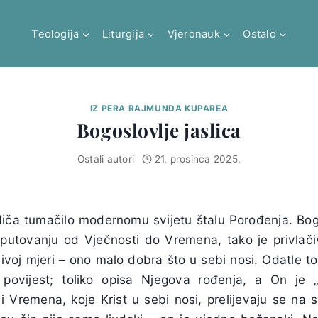
Teologija
Liturgija
Vjeronauk
Ostalo
IZ PERA RAJMUNDA KUPAREA
Bogoslovlje jaslica
Ostali autori
21. prosinca 2025.
diča tumačilo modernomu svijetu štalu Porođenja. Bog, 
utovanju od Vječnosti do Vremena, tako je privlači
voj mjeri – ono malo dobra što u sebi nosi. Odatle tol
i povijest; toliko opisa Njegova rođenja, a On je 
 i Vremena, koje Krist u sebi nosi, prelijevaju se na 