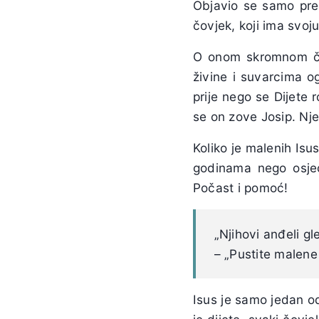
Objavio se samo pre
čovjek, koji ima svoj
O onom skromnom čovj
živine i suvarcima o
prije nego se Dijete
se on zove Josip. Nj
Koliko je malenih Is
godinama nego osjeć
Počast i pomoć!
„Njihovi anđeli gl
– „Pustite malene
Isus je samo jedan od 