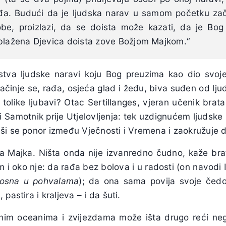
rađa. Budući da je ljudska narav u samom početku za
e, proizlazi, da se doista može kazati, da je Bog
 blažena Djevica doista zove Božjom Majkom.“
stva ljudske naravi koju Bog preuzima kao dio svoje
ačinje se, rađa, osjeća glad i žeđu, biva suđen od lj
u tolike ljubavi? Otac Sertillanges, vjeran učenik bra
i Samotnik prije Utjelovljenja: tek uzdignućem ljudske
ši se ponor između Vječnosti i Vremena i zaokružuje dj
žja Majka. Ništa onda nije izvanredno čudno, kaže br
 i oko nje: da rađa bez bolova i u radosti (on navodi 
radosna u pohvalama
); da ona sama povija svoje čedo 
pastira i kraljeva – i da šuti.
nim oceanima i zvijezdama može išta drugo reći neg