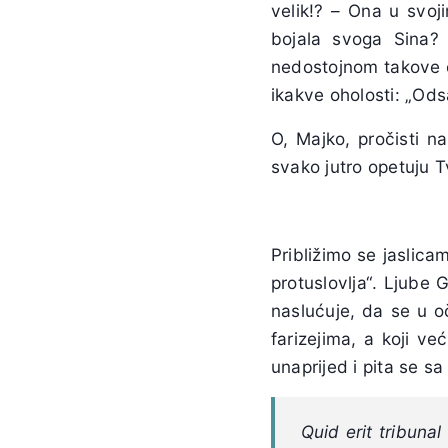
velik!? – Ona u svoj
bojala svoga Sina?
nedostojnom takove ča
ikakve oholosti: „Ods
O, Majko, pročisti n
svako jutro opetuju Tv
Približimo se jaslica
protuslovlja“. Ljube 
naslućuje, da se u o
farizejima, a koji ve
unaprijed i pita se s
Quid erit tribuna