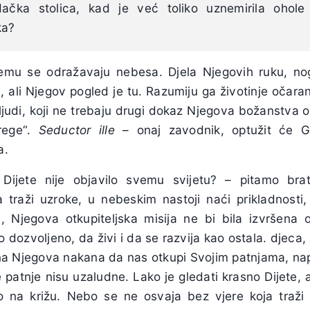
dačka stolica, kad je već toliko uznemirila ohole
ka?
jemu se odražavaju nebesa. Djela Njegovih ruku, nog
a, ali Njegov pogled je tu. Razumiju ga životinje oča
 ljudi, koji ne trebaju drugi dokaz Njegova božanstva 
brege“.
Seductor ille
– onaj zavodnik, optužit će Ga
a.
Dijete nije objavilo svemu svijetu? – pitamo bra
 traži uzroke, u nebeskim nastoji naći prikladnosti
, Njegova otkupiteljska misija ne bi bila izvršena
o dozvoljeno, da živi i da se razvija kao ostala. djeca, 
žana Njegova nakana da nas otkupi Svojim patnjama, nap
atnje nisu uzaludne. Lako je gledati krasno Dijete, al
o na križu. Nebo se ne osvaja bez vjere koja traži