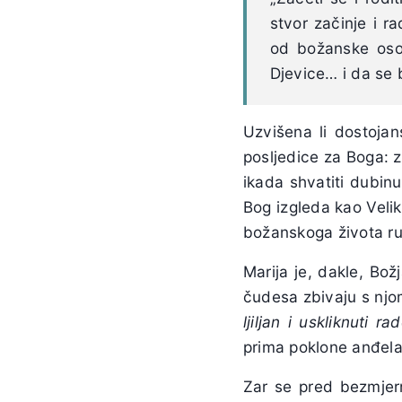
stvor začinje i 
od božanske osob
Djevice… i da se
Uzvišena li dostojan
posljedice za Boga: z
ikada shvatiti dubin
Bog izgleda kao Velik
božanskoga života ru
Marija je, dakle, Bo
čudesa zbivaju s njom
ljiljan i uskliknuti 
prima poklone anđela, 
Zar se pred bezmjer