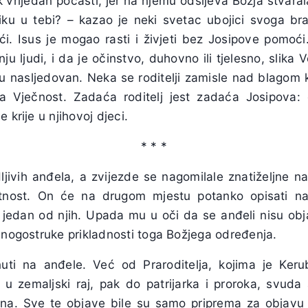
ek vrijedan počasti, jer na njemu odsijeva Božja stvara
iku u tebi? – kazao je neki svetac ubojici svoga bra
. Isus je mogao rasti i živjeti bez Josipove pomoći.
ju ljudi, i da je očinstvo, duhovno ili tjelesno, slika
u nasljedovan. Neka se roditelji zamisle nad blagom k
na Vječnost. Zadaća roditelj jest zadaća Josipova:
 krije u njihovoj djeci.
* * *
dljivih anđela, a zvijezde se nagomilale znatiželjne 
utnost. On će na drugom mjestu potanko opisati na
 jedan od njih. Upada mu u oči da se anđeli nisu ob
mnogostruke prikladnosti toga Božjega određenja.
iknuti na anđele. Već od Praroditelja, kojima je Ke
z u zemaljski raj, pak do patrijarka i proroka, svuda
akana. Sve te objave bile su samo priprema za objavu