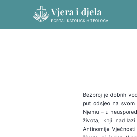
Skip
Vjera i djela
to
content
PORTAL KATOLIČKIH TEOLOGA
Bezbroj je dobrih vo
put odsjeo na svom p
Njemu – u neusporedi
života, koji nadilaz
Antinomije Vječnosti