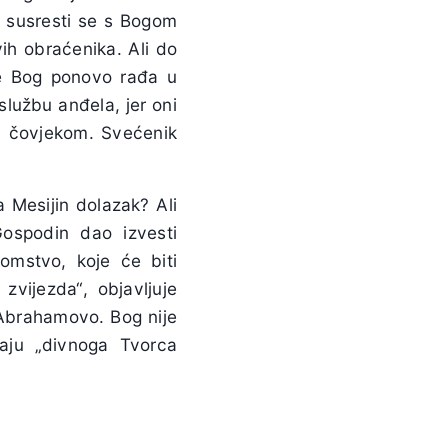
t susresti se s Bogom
vih obraćenika. Ali do
se Bog ponovo rađa u
 službu anđela, jer oni
ed čovjekom. Svećenik
 Mesijin dolazak? Ali
ospodin dao izvesti
omstvo, koje će biti
zvijezda“, objavljuje
Abrahamovo. Bog nije
aju „divnoga Tvorca