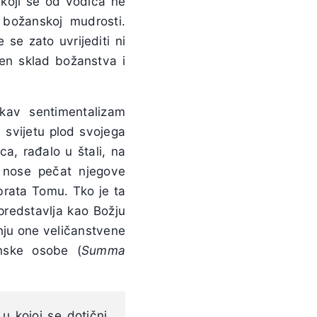
ekoji se od vodiča ne
 božanskoj mudrosti.
se zato uvrijediti ni
šen sklad božanstva i
kav sentimentalizam
a svijetu plod svojega
ca, rađalo u štali, na
c nose pečat njegove
 brata Tomu. Tko je ta
 predstavlja kao Božju
nju one veličanstvene
nske osobe (
Summa
 u kojoj se dotični