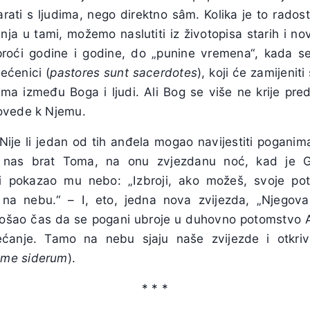
rati s ljudima, nego direktno sâm. Kolika je to rados
kanja u tami, možemo naslutiti iz životopisa starih i no
roći godine i godine, do „punine vremena“, kada 
ećenici (
pastores sunt sacerdotes
), koji će zamijeniti
ima između Boga i ljudi. Ali Bog se više ne krije pr
ovede k Njemu.
ije li jedan od tih anđela mogao navijestiti poganima
 nas brat Toma, na onu zvjezdanu noć, kad je G
 pokazao mu nebo: „Izbroji, ako možeš, svoje pot
 na nebu.“ – I, eto, jedna nova zvijezda, „Njegova 
ošao čas da se pogani ubroje u duhovno potomstvo 
ećanje. Tamo na nebu sjaju naše zvijezde i otkriv
lme siderum
).
* * *