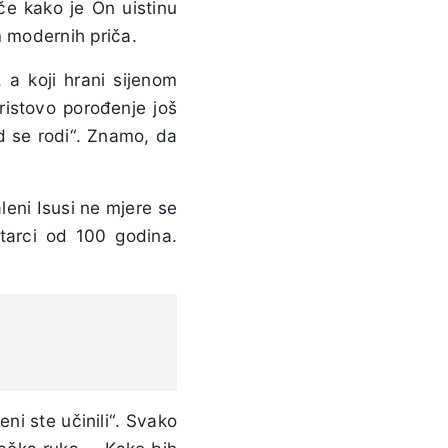
e kako je On uistinu
m modernih priča.
 a koji hrani sijenom
ristovo porođenje još
d se rodi“. Znamo, da
eni Isusi ne mjere se
tarci od 100 godina.
eni ste učinili“. Svako