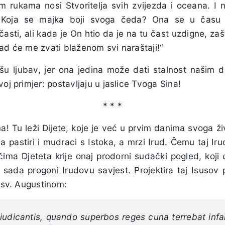
im rukama nosi Stvoritelja svih zvijezda i oceana. I 
 Koja se majka boji svoga čeda? Ona se u času N
sti, ali kada je On htio da je na tu čast uzdigne, za
ad će me zvati blaženom svi naraštaji!“
ašu ljubav, jer ona jedina može dati stalnost našim 
oj primjer: postavljaju u jaslice Tvoga Sina!
* * *
ma! Tu leži Dijete, koje je već u prvim danima svoga 
Ga pastiri i mudraci s Istoka, a mrzi Irud. Čemu taj I
čima Djeteta krije onaj prodorni sudački pogled, koji 
ć sada progoni Irudovu savjest. Projektira taj Isusov
a sv. Augustinom:
l iudicantis, quando superbos reges cuna terrebat infa