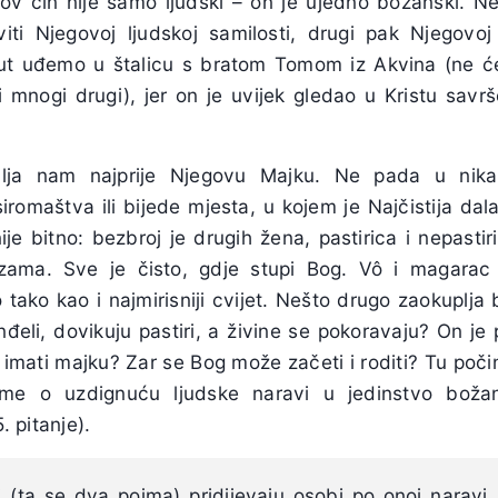
gov čin nije samo ljudski – on je ujedno božanski. N
iti Njegovoj ljudskoj samilosti, drugi pak Njegovoj
ut uđemo u štalicu s bratom Tomom iz Akvina (ne će 
ni mnogi drugi), jer on je uvijek gledao u Kristu savr
lja nam najprije Njegovu Majku. Ne pada u nika
iromaštva ili bijede mjesta, u kojem je Najčistija dal
je bitno: bezbroj je drugih žena, pastirica i nepastiri
uzama. Sve je čisto, gdje stupi Bog. Vô i magara
 tako kao i najmirisniji cvijet. Nešto drugo zaokuplja
nđeli, dovikuju pastiri, a živine se pokoravaju? On je
imati majku? Zar se Bog može začeti i roditi? Tu poči
ome o uzdignuću ljudske naravi u jedinstvo boža
5. pitanje).
ti (ta se dva pojma) pridijevaju osobi po onoj naravi,