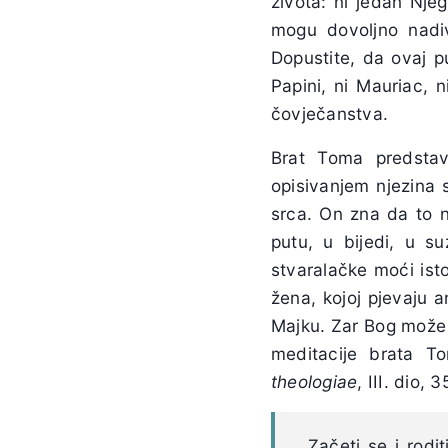
života: ni jedan Nje
mogu dovoljno nadiv
Dopustite, da ovaj p
Papini, ni Mauriac, 
čovječanstva.
Brat Toma predstav
opisivanjem njezina s
srca. On zna da to ni
putu, u bijedi, u s
stvaralačke moći isto
žena, kojoj pjevaju a
Majku. Zar Bog može 
meditacije brata T
theologiae
, III. dio, 3
„Začeti se i rodi