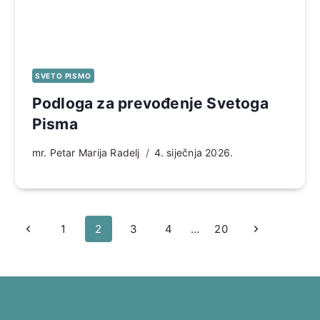
SVETO PISMO
Podloga za prevođenje Svetoga
Pisma
mr. Petar Marija Radelj
4. siječnja 2026.
Page
Prethodna
Sljedeća
1
2
3
4
…
20
navigation
stranica
stranica