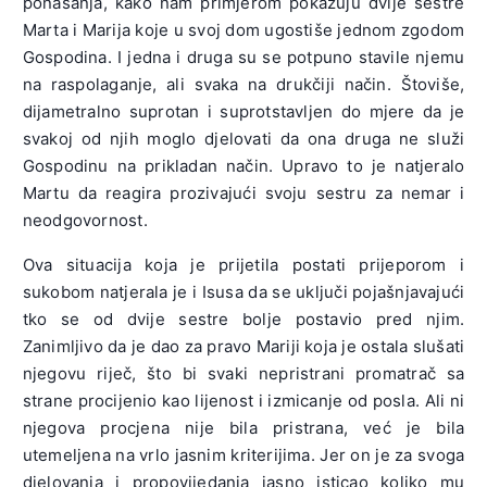
ponašanja, kako nam primjerom pokazuju dvije sestre
Marta i Marija koje u svoj dom ugostiše jednom zgodom
Gospodina. I jedna i druga su se potpuno stavile njemu
na raspolaganje, ali svaka na drukčiji način. Štoviše,
dijametralno suprotan i suprotstavljen do mjere da je
svakoj od njih moglo djelovati da ona druga ne služi
Gospodinu na prikladan način. Upravo to je natjeralo
Martu da reagira prozivajući svoju sestru
za nemar i
neodgovornost.
Ova situacija koja je prijetila postati prijeporom i
sukobom natjerala je i Isusa da se uključi pojašnjavajući
tko se od dvije sestre bolje postavio pred njim.
Zanimljivo da je dao za pravo Mariji koja je ostala slušati
njegovu riječ, što bi svaki nepristrani promatrač sa
strane procijenio kao lijenost i izmicanje od posla. Ali ni
njegova procjena nije bila pristrana, već je bila
utemeljena na vrlo jasnim kriterijima. Jer on je za svoga
djelovanja i propovijedanja jasno isticao koliko mu