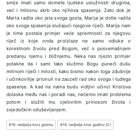
smije imati samo domete ljudske uslužnosti drugima,
već i milosnu skrb oko njihova spasenja. Zato dok je
Marta radila oko jela svoga gosta, Marija je dotle radila
oko svoga spasenja slušajući njegove riječi. Marija nam
je time postala primjer veće spremnosti za njegovu
riječ iz koje onda proizlaze ne samo odluke o
korektnom životu pred Bogom, već o posvemašnjem
predanju njemu i bližnjemu. Neka nas njezin primjer
potakne da i sami tako služimo Bogu puneći dušu
milinom riječi i milosti, kako bismo nakon toga zdušnije
i učinkovitije prionuli na zauzeti rad oko svoga i tuđega
spasenje. A kad na nama budu vidljivi učinci Kristova
dolaska među nas i poradi nas, nećemo imati problema
potom i služiti mu cjelovitim prinosom života i
svjedočkim oduševljenjem.
Post
#
16. nedjelja kroz godinu
#
16. nedjelja kroz godinu (C)
Tags: