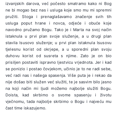
izvanjskih darova, već počesto smatramo kako ni Bog
ne bi mogao bez nas i usluga koje smo mu mi spremni
pružiti. Stoga i prenaglašavamo značenje svih tih
usluga poput hrane i novca, odjeće i obuće koje
navodno pružamo Bogu. Tako je i Marta na svoj način
istaknula u prvi plan svoje služenje, a u drugi plan
stavila Isusovo služenje; u prvi plan istaknula Isusovu
tjelesnu korist od okrjepe, a u sporedni plan svoju
duhovu korist od susreta s njime. Zato je on bio
prisiljen postaviti ispravno ljestvicu vrjednota. Jer i kad
se ponizio i postao čovjekom, učinio je to ne radi sebe,
već radi nas i našega spasenja. Više puta je i rekao da
nije došao biti služen već služiti, te je sasvim bilo jasno
na koji način mi ljudi možemo najbolje služiti Bogu.
Doista, kad skrbimo o svome spasenju i životu
vječnomu, tada najbolje skrbimo o Bogu i najveću mu
čast time iskazujemo.