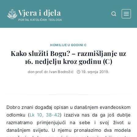
Skip
Vjera i djela
to
content
PORTAL KATOLIČKIH TEOLOGA
HOMILIJE U GODINI C
Kako služiti Bogu? – razmišljanje uz
16. nedjelju kroz godinu (C)
don prof. dr. Ivan Bodrožić
19. srpnja 2019.
Dobro znani događaj opisan u današnjem evanđeoskom
odlomku (
Lk 10, 38-42
) izaziva nas da ga još dublje
razmatramo primjenjujući na sebe i svoj život u
današnjem svijetu. U njemu pronalazimo dva modela