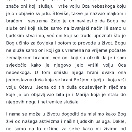
znače oni koji slušaju i vrše volju Oca nebeskoga koju
je on objavio svijetu. Štoviše, takve je nazvao majkom i
braćom i sestrama. Zato je on navijestio da Bogu ne
služe oni koji služe samo na izvanjski način ili samo u
ljudskim stvarima, već oni koji se trude upoznati što je
Bog učinio za čovjeka i potom to provode u život. Bogu
ne služe samo oni koji ga s vremena na vrijeme počaste
zemaljskom hranom, već oni koji su otkrili da je i sam
svjedočio kako je njegovo jelo vršiti volju Oca
nebeskoga. U tom smislu njega hrani svaka ona
jednostavna duša koja se hrani Božjom riječju i koja vrši
volju Očevu. Jedna od tih duša oduševljenih riječima
koje je on objavljivao bila je i Marija koja je stala do
njegovih nogu i netremice slušala.
I nama se može u životu dogoditi da mislimo kako Bog
živi od našega aktivizma i naših ljudskih usluga. Dakle,
ne samo da to držimo za sebe kako mi živimo od