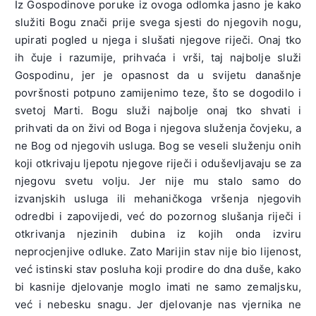
Iz Gospodinove poruke iz ovoga odlomka jasno je kako
služiti Bogu znači prije svega sjesti do njegovih nogu,
upirati pogled u njega i slušati njegove riječi. Onaj tko
ih čuje i razumije, prihvaća i vrši, taj najbolje služi
Gospodinu, jer je opasnost da u svijetu današnje
površnosti potpuno zamijenimo teze, što se dogodilo i
svetoj Marti. Bogu služi najbolje onaj tko shvati i
prihvati da on živi od Boga i njegova služenja čovjeku, a
ne Bog od njegovih usluga. Bog se veseli služenju onih
koji otkrivaju ljepotu njegove riječi i oduševljavaju se za
njegovu svetu volju. Jer nije mu stalo samo do
izvanjskih usluga ili mehaničkoga vršenja njegovih
odredbi i zapovijedi, već do pozornog slušanja riječi i
otkrivanja njezinih dubina iz kojih onda izviru
neprocjenjive odluke. Zato Marijin stav nije bio lijenost,
već istinski stav posluha koji prodire do dna duše, kako
bi kasnije djelovanje moglo imati ne samo zemaljsku,
već i nebesku snagu. Jer djelovanje nas vjernika ne