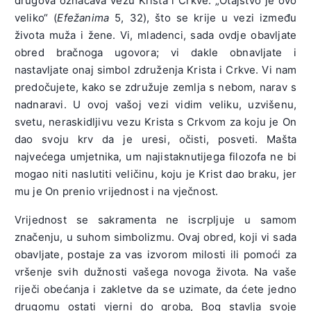
drugova označava vezu Krista i Crkve. „Otajstvo je ovo
veliko“ (
Efežanima
5, 32), što se krije u vezi između
života muža i žene. Vi, mladenci, sada ovdje obavljate
obred bračnoga ugovora; vi dakle obnavljate i
nastavljate onaj simbol združenja Krista i Crkve. Vi nam
predočujete, kako se združuje zemlja s nebom, narav s
nadnaravi. U ovoj vašoj vezi vidim veliku, uzvišenu,
svetu, neraskidljivu vezu Krista s Crkvom za koju je On
dao svoju krv da je uresi, očisti, posveti. Mašta
najvećega umjetnika, um najistaknutijega filozofa ne bi
mogao niti naslutiti veličinu, koju je Krist dao braku, jer
mu je On prenio vrijednost i na vječnost.
Vrijednost se sakramenta ne iscrpljuje u samom
značenju, u suhom simbolizmu. Ovaj obred, koji vi sada
obavljate, postaje za vas izvorom milosti ili pomoći za
vršenje svih dužnosti vašega novoga života. Na vaše
riječi obećanja i zakletve da se uzimate, da ćete jedno
drugomu ostati vjerni do groba, Bog stavlja svoje