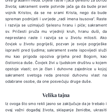
biva građanin neba. Dijete raste i jača tjelesno za borbu
života; sakrament svete potvrde jača ga da bude pravi
vojnik Kristov, da se ne srami Krista, nego da bude
spreman podnijeti i uvrjede „radi imena Isusova“. Raste
i razvija se uzimajući tjelesnu hranu i piće; sakrament
sv. Pričesti pruža mu vrjedniji kruh, hranu duši, da
neprestano raste i razvija se u životu milosti. Ako
čovjek u životu pogriješi, pozvan je svoje pogrješke
ispraviti pred ljudima; sakrament svete ispovijedi služi
mu kao prigoda opoziva grijeha pred Bogom, kao
čistionica duše. Čovjek živi u ljudskom društvu u kojem
opstoje vlasti; on je član i duhovne zajednice u kojoj
sakrament svetoga reda prenosi duhovnu vlast na
odabrane osobe, da one posvećuju druge duše.
Velika tajna
Iz ovoga što smo rekli jasno se zaključuje da je trebalo i
ovaj važni događaj života, sklapanje ženidbe, ukrasiti