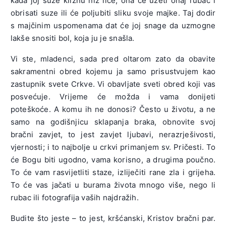
kada joj suze kliznu niz lice, ona će uzeti onaj rubac i
obrisati suze ili će poljubiti sliku svoje majke. Taj dodir
s majčinim uspomenama dat će joj snage da uzmogne
lakše snositi bol, koja ju je snašla.
Vi ste, mladenci, sada pred oltarom zato da obavite
sakramentni obred kojemu ja samo prisustvujem kao
zastupnik svete Crkve. Vi obavljate sveti obred koji vas
posvećuje. Vrijeme će možda i vama donijeti
poteškoće. A komu ih ne donosi? Često u životu, a ne
samo na godišnjicu sklapanja braka, obnovite svoj
bračni zavjet, to jest zavjet ljubavi, nerazrješivosti,
vjernosti; i to najbolje u crkvi primanjem sv. Pričesti. To
će Bogu biti ugodno, vama korisno, a drugima poučno.
To će vam rasvijetliti staze, izliječiti rane zla i grijeha.
To će vas jačati u burama života mnogo više, nego li
rubac ili fotografija vaših najdražih.
Budite što jeste – to jest, kršćanski, Kristov bračni par.