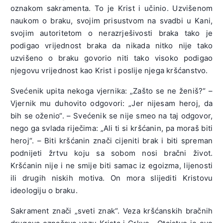
oznakom sakramenta. To je Krist i učinio. Uzvišenom
naukom o braku, svojim prisustvom na svadbi u Kani,
svojim autoritetom o nerazrješivosti braka tako je
podigao vrijednost braka da nikada nitko nije tako
uzvišeno o braku govorio niti tako visoko podigao
njegovu vrijednost kao Krist i poslije njega kršćanstvo.
Svećenik upita nekoga vjernika: „Zašto se ne ženiš?“ –
Vjernik mu duhovito odgovori: „Jer nijesam heroj, da
bih se oženio“. – Svećenik se nije smeo na taj odgovor,
nego ga svlada riječima: „Ali ti si kršćanin, pa moraš biti
heroj“. – Biti kršćanin znači cijeniti brak i biti spreman
podnijeti žrtvu koju sa sobom nosi bračni život.
Kršćanin nije i ne smije biti samac iz egoizma, lijenosti
ili drugih niskih motiva. On mora slijediti Kristovu
ideologiju o braku.
Sakrament znači „sveti znak“. Veza kršćanskih bračnih