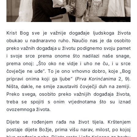
Krist Bog sve je važnije događaje ljudskoga života
obukao u nadnaravno ruho. Naučio nas je da osobito
preko važnih događaja u životu podignemo svoju pamet
i svoje srce prema onome što nadilazi naše snage,
prema onoj: „Što oko ne vidje i uho ne ču, i u srce
čovječje ne uđe“. To je ono vrhovno dobro, koje „Bog
pripravi onima koji ga ljube“ (
Prva Korinćanima
2, 9).
Ništa, dakle, ne smije zaustaviti čovječji duh na zemlji.
Preko svega, osobito preko važnijih događaja života,
treba se spojiti s onim vrjednotama što su iznad
ovozemnoga života.
Dijete se rođenjem rađa na život tijela. Krštenjem
postaje dijete Božje, prima višu narav, milost, po kojoj