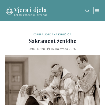
Skip
Vjera i djela
to
content
PORTAL KATOLIČKIH TEOLOGA
IZ PERA JORDANA KUNIČIĆA
Sakrament ženidbe
Ostali autori
15. kolovoza 2025.