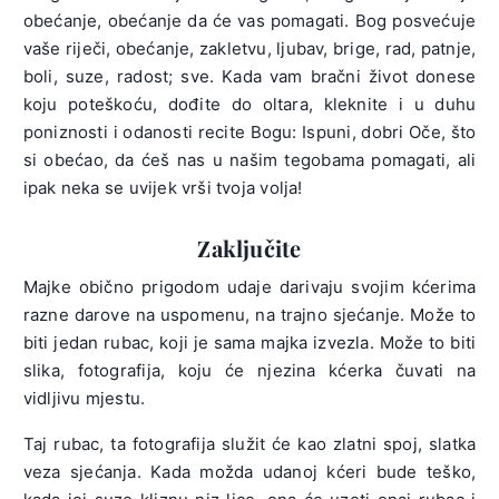
obećanje, obećanje da će vas pomagati. Bog posvećuje
vaše riječi, obećanje, zakletvu, ljubav, brige, rad, patnje,
boli, suze, radost; sve. Kada vam bračni život donese
koju poteškoću, dođite do oltara, kleknite i u duhu
poniznosti i odanosti recite Bogu: Ispuni, dobri Oče, što
si obećao, da ćeš nas u našim tegobama pomagati, ali
ipak neka se uvijek vrši tvoja volja!
Zaključite
Majke obično prigodom udaje darivaju svojim kćerima
razne darove na uspomenu, na trajno sjećanje. Može to
biti jedan rubac, koji je sama majka izvezla. Može to biti
slika, fotografija, koju će njezina kćerka čuvati na
vidljivu mjestu.
Taj rubac, ta fotografija služit će kao zlatni spoj, slatka
veza sjećanja. Kada možda udanoj kćeri bude teško,