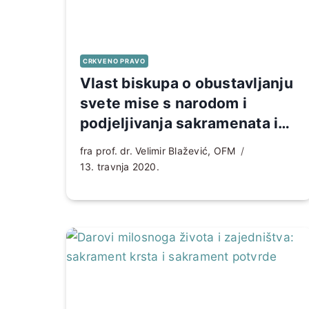
CRKVENO PRAVO
Vlast biskupa o obustavljanju
svete mise s narodom i
podjeljivanja sakramenata i
pravo vjernika na duhovna
fra prof. dr. Velimir Blažević, OFM
dobra Crkve
13. travnja 2020.