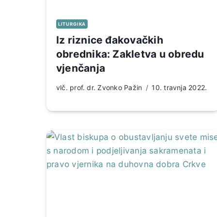
LITURGIKA
Iz riznice đakovačkih
obrednika: Zakletva u obredu
vjenčanja
vlč. prof. dr. Zvonko Pažin
10. travnja 2022.