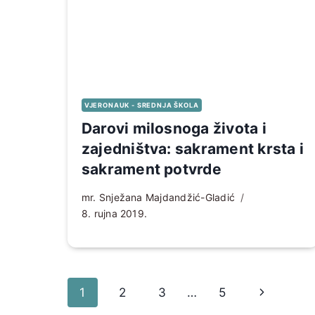
VJERONAUK - SREDNJA ŠKOLA
Darovi milosnoga života i
zajedništva: sakrament krsta i
sakrament potvrde
mr. Snježana Majdandžić-Gladić
8. rujna 2019.
Page
Sljedeća
1
2
3
…
5
navigation