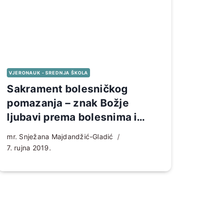
VJERONAUK - SREDNJA ŠKOLA
Sakrament bolesničkog
pomazanja – znak Božje
ljubavi prema bolesnima i
nemoćnima
mr. Snježana Majdandžić-Gladić
7. rujna 2019.