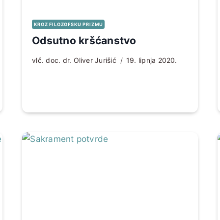
KROZ FILOZOFSKU PRIZMU
Odsutno kršćanstvo
vlč. doc. dr. Oliver Jurišić
19. lipnja 2020.