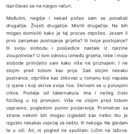
Ispričavao se na njegov račun.
Međutim, negdje i nekad počeo sam se ponašati
drugačije. Živjeti drugačije. Misliti drugačije. Ne bih
mogao domisliti kako je taj proces otpočeo. Jesam li
prvo zanijekao postojanje grijeha? Ili tvoje postojanje?
Ili svoju slobodu i posljedice nastale iz njezine
zloupotrebe? U tom odnosu između grijeha, tebe i moje
slobode primijetio sam kako više ne priznajem. I ne
stojim pred tobom kao prije. Sad stojim nekako
postrance, otprilike kao zlikovac u romanu koji napada
iz sjene i koji skriva svoje lice. Skrivam se u polusjeni
crkve. Podalje od tabernakula. Ima i nečeg čisto
fizičkog u toj promjeni. Više ne stojim pred tobom
uspravno, pogledom punim povjerenja. Promatran sa
strane nekom bih mogao izgledati kao netko tko je
izgubio nekakav osjećaj za nešto. Ili nekoga. Ne gledam
te u oči. Ali, ni pogled ne spuštam. Ličim na lažova.