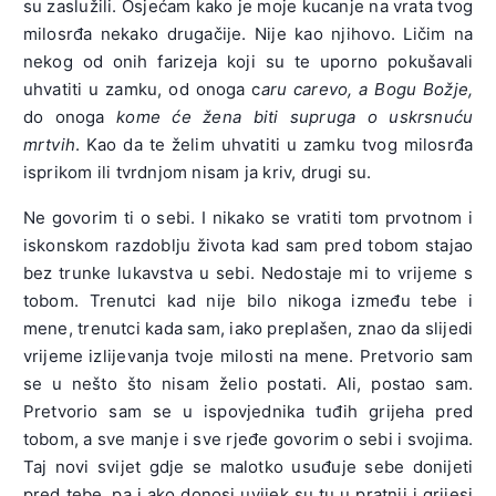
su zaslužili. Osjećam kako je moje kucanje na vrata tvog
milosrđa nekako drugačije. Nije kao njihovo. Ličim na
nekog od onih farizeja koji su te uporno pokušavali
uhvatiti u zamku, od onoga c
aru carevo, a Bogu Božje,
do onoga
kome će žena biti supruga o uskrsnuću
mrtvih
. Kao da te želim uhvatiti u zamku tvog milosrđa
isprikom ili tvrdnjom nisam ja kriv, drugi su.
Ne govorim ti o sebi. I nikako se vratiti tom prvotnom i
iskonskom razdoblju života kad sam pred tobom stajao
bez trunke lukavstva u sebi. Nedostaje mi to vrijeme s
tobom. Trenutci kad nije bilo nikoga između tebe i
mene, trenutci kada sam, iako preplašen, znao da slijedi
vrijeme izlijevanja tvoje milosti na mene. Pretvorio sam
se u nešto što nisam želio postati. Ali, postao sam.
Pretvorio sam se u ispovjednika tuđih grijeha pred
tobom, a sve manje i sve rjeđe govorim o sebi i svojima.
Taj novi svijet gdje se malotko usuđuje sebe donijeti
pred tebe, pa i ako donosi uvijek su tu u pratnji i grijesi