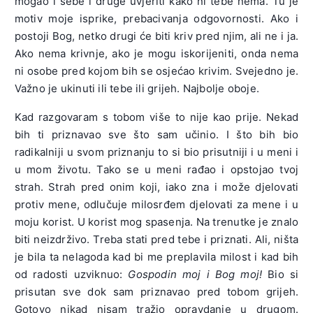
mogao i sebe i druge uvjeriti kako ni tebe nema. Tu je
motiv moje isprike, prebacivanja odgovornosti. Ako i
postoji Bog, netko drugi će biti kriv pred njim, ali ne i ja.
Ako nema krivnje, ako je mogu iskorijeniti, onda nema
ni osobe pred kojom bih se osjećao krivim. Svejedno je.
Važno je ukinuti ili tebe ili grijeh. Najbolje oboje.
Kad razgovaram s tobom više to nije kao prije. Nekad
bih ti priznavao sve što sam učinio. I što bih bio
radikalniji u svom priznanju to si bio prisutniji i u meni i
u mom životu. Tako se u meni rađao i opstojao tvoj
strah. Strah pred onim koji, iako zna i može djelovati
protiv mene, odlučuje milosrđem djelovati za mene i u
moju korist. U korist mog spasenja. Na trenutke je znalo
biti neizdrživo. Treba stati pred tebe i priznati. Ali, ništa
je bila ta nelagoda kad bi me preplavila milost i kad bih
od radosti uzviknuo:
Gospodin moj i Bog moj!
Bio si
prisutan sve dok sam priznavao pred tobom grijeh.
Gotovo nikad nisam tražio opravdanje u drugom.