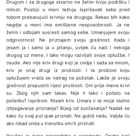
Drugom i za drugoga stvarno ne želim tvoju podršku i
milost. Postoji u meni težnja. Ispričavati sebe pred
tobom prebacujući krivnju na drugoga. Rekao bih kako
negdje u meni ima smišljene nesposobnosti. Ja ne
želim i odbijam susresti samog sebe. Umanjujem svoju
odgovornost. Ne priznajem svoju grešnost. Kada i
jesam ja i samo ja u pitanju, uvijek ću naći i nekoga
drugog uz mene. I tako mogu razvijati svoje optužbe. I
osude. Ako nije kriv drugi koji je ovdje i sada sa mnom,
kriv je onaj drugi iz prošlosti. I ta prošlost koju
optužujem vraća se natrag na početak. Lakše je svoju
grešnost prepustiti rijeci prošlosti. Oni prije mene krivi
su. Zbog njih sam takav. Nije li tako i počelo na
početku? Isprikom. Nisam kriv. Umara li te moje stalno
izbjegavanje priznanja? Bijeg od suočavanja? Nadaš se
kako ću ovaj put ipak priznati. Ne gubiš nadu. Valjda ću
ako nikad onda u trenutku smrti priznati.
Poučna je tvoja prispodoba o vinogradu. Onima koji