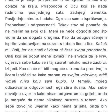
dolaze na kraju. Prispodoba o Ocu koji se nada
radnicima posljednjeg sata. Zadnjeg trenutka.
Posljednje minute. I udaha. Ogrezao sam u ispričavanju.
Prebacivanju odgovornosti. Takav stav mi pomaže da
ne mislim na svoj kraj. Meni se neće dogoditi ono što
vidim da se događa drugima. Kao da odugovlačenjem
isprike zaboravljam na susret s tobom lice u lice. Kažeš
mi:
Bdij, jer ne znaš ni dana ni časa svoga pohođenja
.
Onaj koji se poput mene izvlači i ne shvaća da je kriv,
uvjerava sebe kako se i taj susret nekako može zaobići.
Izbjeći. Kao da će mi biti moguće u trenutku pred tvojim
licem ispričati se kako
moram za svojim volovima, otići
vidjeti njivu koju sam kupio
. U temelju mojeg
odbacivanja odgovornosti egzistira iluzija. Ako sebe
dovoljno uvjerim kako nisam odgovoran za grijeh, onda
je moguće da nema nikakvog susreta s tobom. Ako
sebe dovoljno uvjerim kako nema grijeha, onda bih