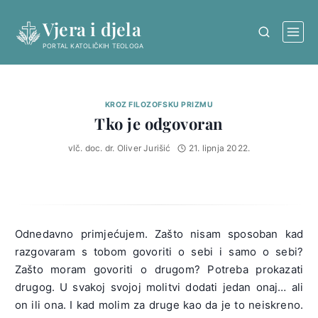
Skip
Vjera i djela
to
content
PORTAL KATOLIČKIH TEOLOGA
KROZ FILOZOFSKU PRIZMU
Tko je odgovoran
vlč. doc. dr. Oliver Jurišić
21. lipnja 2022.
Odnedavno primjećujem. Zašto nisam sposoban kad
razgovaram s tobom govoriti o sebi i samo o sebi?
Zašto moram govoriti o drugom? Potreba prokazati
drugog. U svakoj svojoj molitvi dodati jedan onaj… ali
on ili ona. I kad molim za druge kao da je to neiskreno.