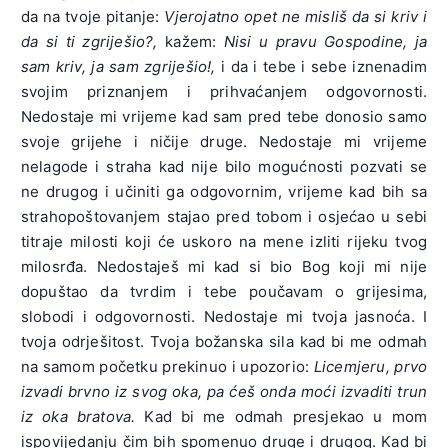
da na tvoje pitanje:
Vjerojatno opet ne misliš da si kriv i
da si ti zgriješio?,
kažem:
Nisi u pravu Gospodine, ja
sam kriv, ja sam zgriješio!,
i da i tebe i sebe iznenadim
svojim priznanjem i prihvaćanjem odgovornosti.
Nedostaje mi vrijeme kad sam pred tebe donosio samo
svoje grijehe i ničije druge. Nedostaje mi vrijeme
nelagode i straha kad nije bilo mogućnosti pozvati se
ne drugog i učiniti ga odgovornim, vrijeme kad bih sa
strahopoštovanjem stajao pred tobom i osjećao u sebi
titraje milosti koji će uskoro na mene izliti rijeku tvog
milosrđa. Nedostaješ mi kad si bio Bog koji mi nije
dopuštao da tvrdim i tebe poučavam o grijesima,
slobodi i odgovornosti. Nedostaje mi tvoja jasnoća. I
tvoja odrješitost. Tvoja božanska sila kad bi me odmah
na samom početku prekinuo i upozorio:
Licemjeru, prvo
izvadi brvno iz svog oka, pa ćeš onda moći izvaditi trun
iz oka bratova.
Kad bi me odmah presjekao u mom
ispovijedanju čim bih spomenuo druge i drugog. Kad bi