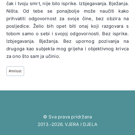
čak i tvoju smrt, nije bilo isprike. Izbjegavanja. Bježanja.
Ništa. Od tebe se ponajbolje može naučiti kako
prihvatiti odgovornost za svoje čine, bez obzira na
posljedice. Želio bih opet biti onaj koji razgovara s
tobom samo o sebi i svojoj odgovornosti. Bez isprike.
Izbjegavanja. Bježanja. Bez upornog pozivanja na
drugoga kao subjekta mog grijeha i objektivnog krivca
za ono što sam ja učinio.
Post
#
milost
Tags:
© Sva prava pridržana
2013.-2026. VJERA I DJELA