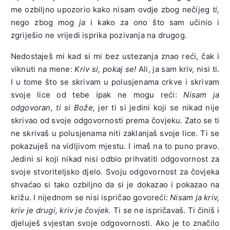
me ozbiljno upozorio kako nisam ovdje zbog nečijeg
ti,
nego zbog mog
ja
i kako za ono što sam učinio i
zgriješio ne vrijedi isprika pozivanja na drugog.
Nedostaješ mi kad si mi bez ustezanja znao reći, čak i
viknuti na mene:
Kriv si, pokaj se!
Ali, ja sam kriv, nisi ti.
I u tome što se skrivam u polusjenama crkve i skrivam
svoje lice od tebe ipak ne mogu reći:
Nisam ja
odgovoran, ti si Bože,
jer ti si jedini koji se nikad nije
skrivao od svoje odgovornosti prema čovjeku. Zato se ti
ne skrivaš u polusjenama niti zaklanjaš svoje lice. Ti se
pokazuješ na vidljivom mjestu. I imaš na to puno pravo.
Jedini si koji nikad nisi odbio prihvatiti odgovornost za
svoje stvoriteljsko djelo. Svoju odgovornost za čovjeka
shvaćao si tako ozbiljno da si je dokazao i pokazao na
križu. I nijednom se nisi ispričao govoreći:
Nisam ja kriv,
kriv je drugi, kriv je čovjek.
Ti se ne ispričavaš. Ti činiš i
djeluješ svjestan svoje odgovornosti. Ako je to značilo