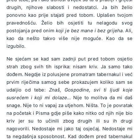
drugih, njihove slabosti i nedostatci. Ja bih želio
ponovno kao prije stajati pred tobom. Uplašen tvojom
pravednošću. Želio bih osjetiti tu nelagodu svog
postojanja pred onim
koji je bez mane i bez grijeha
. Ali,
kao da nešto takvo više nije moguće. Kao da se
izgubilo.
Ne sjećam se kad sam zadnji put pred tobom osjetio
strah zbog svih tih isprika: nisam kriv. Ja samo tako
dođem. Negdje iz polusjene promatram tabernakul i već
prvim riječima samog sebe prokazujem koliko sam se
udaljio od tebe:
Znaš, Gospodine, svi ti ljudi koje
susrećem i koji mi dolaze
… Nije to molitva da mi daš
snage. Nije to ni vapaj za utjehom. Ništa. To je povratak
na početak i Pisma gdje piše kako nitko od njih nije bio
kriv jer su to učinili zbog drugih ili su ih drugi
nagovorili. Nedostaje mi jako taj osjećaj. Nedostaje mi
ta negdašnja sposobnost. Kad dođem pred tabernakul