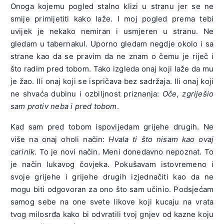
Onoga kojemu pogled stalno klizi u stranu jer se ne
smije primijetiti kako laže. I moj pogled prema tebi
uvijek je nekako nemiran i usmjeren u stranu. Ne
gledam u tabernakul. Uporno gledam negdje okolo i sa
strane kao da se pravim da ne znam o čemu je riječ i
što radim pred tobom. Tako izgleda onaj koji laže da mu
je žao. Ili onaj koji se ispričava bez sadržaja. Ili onaj koji
ne shvaća dubinu i ozbiljnost priznanja:
Oče, zgriješio
sam protiv neba i pred tobom
.
Kad sam pred tobom ispovijedam grijehe drugih. Ne
više na onaj oholi način:
Hvala ti što nisam kao ovaj
carinik
. To je novi način. Meni donedavno nepoznat. To
je način lukavog čovjeka. Pokušavam istovremeno i
svoje grijehe i grijehe drugih izjednačiti kao da ne
mogu biti odgovoran za ono što sam učinio. Podsjećam
samog sebe na one svete likove koji kucaju na vrata
tvog milosrđa kako bi odvratili tvoj gnjev od kazne koju