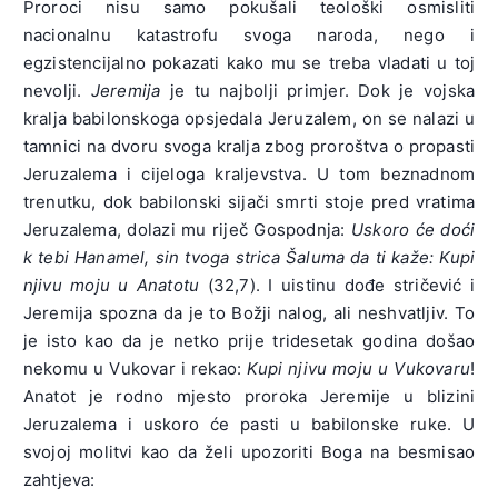
Proroci nisu samo pokušali teološki osmisliti
nacionalnu katastrofu svoga naroda, nego i
egzistencijalno pokazati kako mu se treba vladati u toj
nevolji.
Jeremija
je tu najbolji primjer. Dok je vojska
kralja babilonskoga opsjedala Jeruzalem, on se nalazi u
tamnici na dvoru svoga kralja zbog proroštva o propasti
Jeruzalema i cijeloga kraljevstva. U tom beznadnom
trenutku, dok babilonski sijači smrti stoje pred vratima
Jeruzalema, dolazi mu riječ Gospodnja:
Uskoro će doći
k tebi Hanamel, sin tvoga strica Šaluma da ti kaže: Kupi
njivu moju u Anatotu
(32,7). I uistinu dođe stričević i
Jeremija spozna da je to Božji nalog, ali neshvatljiv. To
je isto kao da je netko prije tridesetak godina došao
nekomu u Vukovar i rekao:
Kupi njivu moju u Vukovaru
!
Anatot je rodno mjesto proroka Jeremije u blizini
Jeruzalema i uskoro će pasti u babilonske ruke. U
svojoj molitvi kao da želi upozoriti Boga na besmisao
zahtjeva: