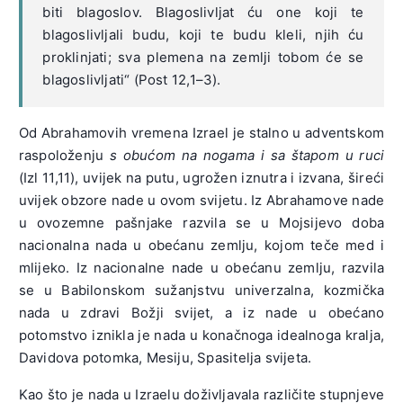
biti blagoslov. Blagoslivljat ću one koji te
blagoslivljali budu, koji te budu kleli, njih ću
proklinjati; sva plemena na zemlji tobom će se
blagoslivljati“ (Post 12,1–3).
Od Abrahamovih vremena Izrael je stalno u adventskom
raspoloženju
s obućom na nogama i sa štapom u ruci
(Izl 11,11), uvijek na putu, ugrožen iznutra i izvana, šireći
uvijek obzore nade u ovom svijetu. Iz Abrahamove nade
u ovozemne pašnjake razvila se u Mojsijevo doba
nacionalna nada u obećanu zemlju, kojom teče med i
mlijeko. Iz nacionalne nade u obećanu zemlju, razvila
se u Babilonskom sužanjstvu univerzalna, kozmička
nada u zdravi Božji svijet, a iz nade u obećano
potomstvo iznikla je nada u konačnoga idealnoga kralja,
Davidova potomka, Mesiju, Spasitelja svijeta.
Kao što je nada u Izraelu doživljavala različite stupnjeve