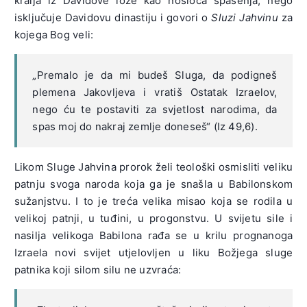
kralja iz Davidove loze kao nosioca spasenja, nego
isključuje Davidovu dinastiju i govori o
Sluzi Jahvinu
za
kojega Bog veli:
„Premalo je da mi budeš Sluga, da podigneš
plemena Jakovljeva i vratiš Ostatak Izraelov,
nego ću te postaviti za svjetlost narodima, da
spas moj do nakraj zemlje doneseš“ (Iz 49,6).
Likom Sluge Jahvina prorok želi teološki osmisliti veliku
patnju svoga naroda koja ga je snašla u Babilonskom
sužanjstvu. I to je treća velika misao koja se rodila u
velikoj patnji, u tuđini, u progonstvu. U svijetu sile i
nasilja velikoga Babilona rađa se u krilu prognanoga
Izraela novi svijet utjelovljen u liku Božjega sluge
patnika koji silom silu ne uzvraća: