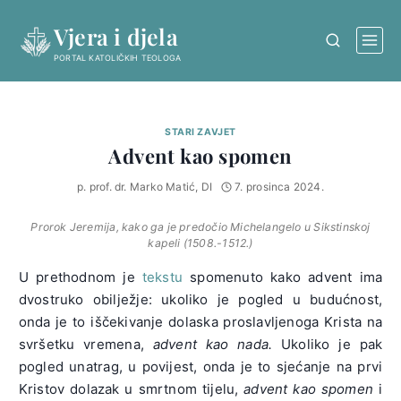
Skip
Vjera i djela
to
content
PORTAL KATOLIČKIH TEOLOGA
STARI ZAVJET
Advent kao spomen
p. prof. dr. Marko Matić, DI
7. prosinca 2024.
Prorok Jeremija, kako ga je predočio Michelangelo u Sikstinskoj
kapeli (1508.-1512.)
U prethodnom je
tekstu
spomenuto kako advent ima
dvostruko obilježje: ukoliko je pogled u budućnost,
onda je to iščekivanje dolaska proslavljenoga Krista na
svršetku vremena,
advent kao nada.
Ukoliko je pak
pogled unatrag, u povijest, onda je to sjećanje na prvi
Kristov dolazak u smrtnom tijelu,
advent kao spomen
i