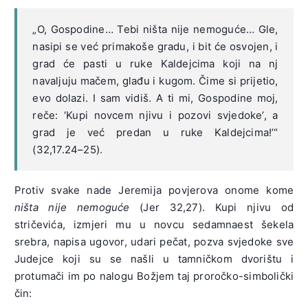
„O, Gospodine… Tebi ništa nije nemoguće… Gle,
nasipi se već primakoše gradu, i bit će osvojen, i
grad će pasti u ruke Kaldejcima koji na nj
navaljuju mačem, glađu i kugom. Čime si prijetio,
evo dolazi. I sam vidiš. A ti mi, Gospodine moj,
reče: ‘Kupi novcem njivu i pozovi svjedoke’, a
grad je već predan u ruke Kaldejcima!’“
(32,17.24–25).
Protiv svake nade Jeremija povjerova onome kome
ništa nije nemoguće
(Jer 32,27). Kupi njivu od
stričevića, izmjeri mu u novcu sedamnaest šekela
srebra, napisa ugovor, udari pečat, pozva svjedoke sve
Judejce koji su se našli u tamničkom dvorištu i
protumači im po nalogu Božjem taj proročko-simbolički
čin: