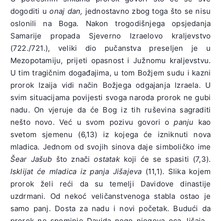
dogoditi u
onaj dan,
jednostavno zbog toga što se nisu
oslonili na Boga. Nakon trogodišnjega opsjedanja
Samarije propada Sjeverno Izraelovo kraljevstvo
(722./721.), veliki dio pučanstva preseljen je u
Mezopotamiju, prijeti opasnost i Južnomu kraljevstvu.
U tim tragičnim događajima, u tom Božjem sudu i kazni
prorok Izaija vidi način Božjega odgajanja Izraela. U
svim situacijama povijesti svoga naroda prorok ne gubi
nadu. On vjeruje da će Bog iz tih ruševina sagraditi
nešto novo. Već u svom pozivu govori o
panju
kao
svetom sjemenu (6,13) iz kojega će izniknuti nova
mladica. Jednom od svojih sinova daje simboličko ime
Šear Jašub
što znači
ostatak
koji će se spasiti (7,3).
Isklijat će mladica iz panja Jišajeva
(11,1). Slika kojem
prorok želi reći da su temelji Davidove dinastije
uzdrmani. Od nekoć veličanstvenoga stabla ostao je
samo panj. Dosta za nadu i novi početak. Budući da
prorok ne spominje Davida nego njegova oca Jišaja ,