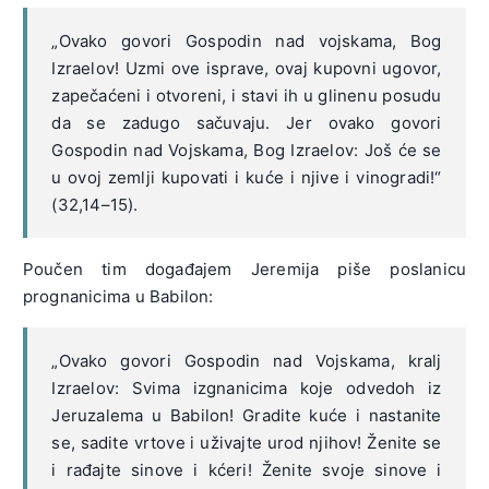
„Ovako govori Gospodin nad vojskama, Bog
Izraelov! Uzmi ove isprave, ovaj kupovni ugovor,
zapečaćeni i otvoreni, i stavi ih u glinenu posudu
da se zadugo sačuvaju. Jer ovako govori
Gospodin nad Vojskama, Bog Izraelov: Još će se
u ovoj zemlji kupovati i kuće i njive i vinogradi!“
(32,14–15).
Poučen tim događajem Jeremija piše poslanicu
prognanicima u Babilon:
„Ovako govori Gospodin nad Vojskama, kralj
Izraelov: Svima izgnanicima koje odvedoh iz
Jeruzalema u Babilon! Gradite kuće i nastanite
se, sadite vrtove i uživajte urod njihov! Ženite se
i rađajte sinove i kćeri! Ženite svoje sinove i