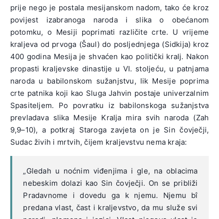
prije nego je postala mesijanskom nadom, tako će kroz
povijest izabranoga naroda i slika o obećanom
potomku, o Mesiji poprimati različite crte. U vrijeme
kraljeva od prvoga (Šaul) do posljednjega (Sidkija) kroz
400 godina Mesija je shvaćen kao politički kralj. Nakon
propasti kraljevske dinastije u VI. stoljeću, u patnjama
naroda u babilonskom sužanjstvu, lik Mesije poprima
crte patnika koji kao Sluga Jahvin postaje univerzalnim
Spasiteljem. Po povratku iz babilonskoga sužanjstva
prevladava slika Mesije Kralja mira svih naroda (Zah
9,9–10), a potkraj Staroga zavjeta on je Sin čovječji,
Sudac živih i mrtvih, čijem kraljevstvu nema kraja:
„Gledah u noćnim viđenjima i gle, na oblacima
nebeskim dolazi kao Sin čovječji. On se približi
Pradavnome i dovedu ga k njemu. Njemu bî
predana vlast, čast i kraljevstvo, da mu služe svi