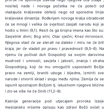
nositelj nade i novoga početka ne će poteći od
vladajuće kraljevske obitelji nego od sporedne linije
kraljevske dinastije. Rođenjem novoga kralja obradovat
će se mnogi i velika će svjetlost zasjati narodu koji je
hodio u tmini (9,1). Resit će ga brojna imena kao što su:
Savjetnik divni, Bog silni, Otac vječni, Knez mironosni.
Njegova vlast će se sterati na daleko i miru ne će biti
kraja, jer će vladati po pravu i pravednosti
(9,5–6). Na
njemu će počivat duh Gospodnji sa svojim darovima
mudrosti i umnosti, savjeta i jakosti, znanja i straha
Gospodnjeg, koji će mu omogućiti uspostaviti Božje
pravo na zemlji, braniti uboge i bijedne, izmiriti sve
narode i stvoriti sklad i slogu među njima. Zemlja će se
ispunit spoznajom Božjom tj. iskustvom njegove blizine
i zlo se više ne će činiti (11,2–9).
Kasnije generacije pod utjecajem proroka Izaije
mesijansko vrijeme opisuju kao zdravi Božji svijet u