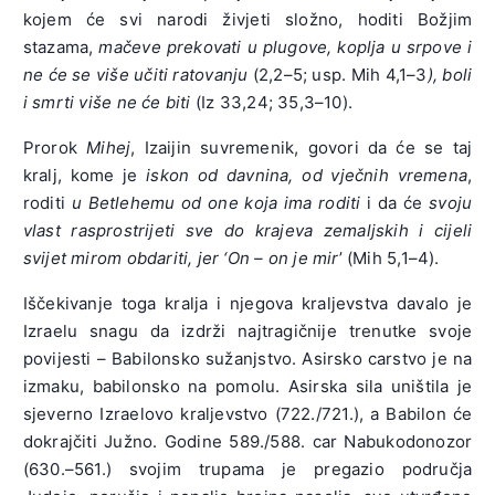
kojem će svi narodi živjeti složno, hoditi Božjim
stazama,
mačeve prekovati u plugove, koplja u srpove i
ne će se više učiti ratovanju
(2,2–5; usp. Mih 4,1–3
), boli
i smrti više ne će biti
(Iz 33,24; 35,3–10).
Prorok
Mihej
, Izaijin suvremenik, govori da će se taj
kralj, kome je
iskon od davnina, od vječnih vremena
,
roditi
u Betlehemu
od one koja ima roditi
i da će
svoju
vlast rasprostrijeti sve do krajeva zemaljskih i cijeli
svijet
mirom obdariti, jer ‘On – on je mir
’ (Mih 5,1–4).
Iščekivanje toga kralja i njegova kraljevstva davalo je
Izraelu snagu da izdrži najtragičnije trenutke svoje
povijesti – Babilonsko sužanjstvo. Asirsko carstvo je na
izmaku, babilonsko na pomolu. Asirska sila uništila je
sjeverno Izraelovo kraljevstvo (722./721.), a Babilon će
dokrajčiti Južno. Godine 589./588. car Nabukodonozor
(630.–561.) svojim trupama je pregazio područja