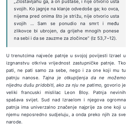
„Zlostavljahu ga, a on puštaše, i nije otvorio usta
svojih. Ko jagnje na klanje odvedoše ga; ko ovca,
nijema pred onima što je strižu, nije otvorio usta
svojih … Sam se ponudio na smrt i među
zlikovce bi ubrojen, da grijehe mnogih ponese
na sebi i da se zauzme za zločince“ (Iz 53,7–12).
U trenutcima najveće patnje u svojoj povijesti Izrael u
izgnanstvu otkriva vrijednost zastupničke patnje. Tko
pati, ne pati samo za sebe, nego i za one koji mu tu
patnju nanose.
Tajna je otkupljenja da ne možemo
nijednu dušu pridobiti, ako za nju ne patimo,
govorio je
veliki francuski mislilac Leon Bloy. Patnja nevinih
spašava svijet. Sud nad Izraelom i njegova ogromna
patnja ima univerzalno značenje najprije za one koji u
njemu neposredno sudjeluju, a onda preko njih za sve
narode.