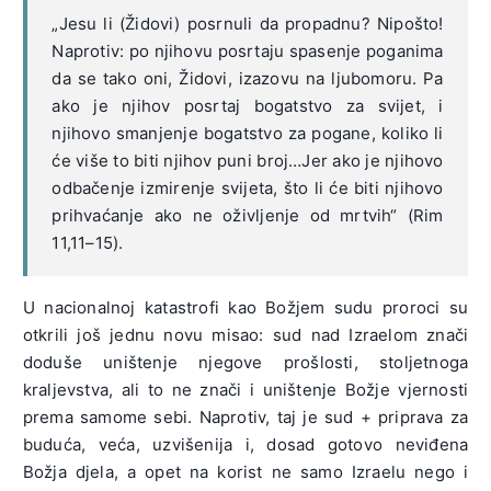
„Jesu li (Židovi) posrnuli da propadnu? Nipošto!
Naprotiv: po njihovu posrtaju spasenje poganima
da se tako oni, Židovi, izazovu na ljubomoru. Pa
ako je njihov posrtaj bogatstvo za svijet, i
njihovo smanjenje bogatstvo za pogane, koliko li
će više to biti njihov puni broj…Jer ako je njihovo
odbačenje izmirenje svijeta, što li će biti njihovo
prihvaćanje ako ne oživljenje od mrtvih“ (Rim
11,11–15).
U nacionalnoj katastrofi kao Božjem sudu proroci su
otkrili još jednu novu misao: sud nad Izraelom znači
doduše uništenje njegove prošlosti, stoljetnoga
kraljevstva, ali to ne znači i uništenje Božje vjernosti
prema samome sebi. Naprotiv, taj je sud + priprava za
buduća, veća, uzvišenija i, dosad gotovo neviđena
Božja djela, a opet na korist ne samo Izraelu nego i