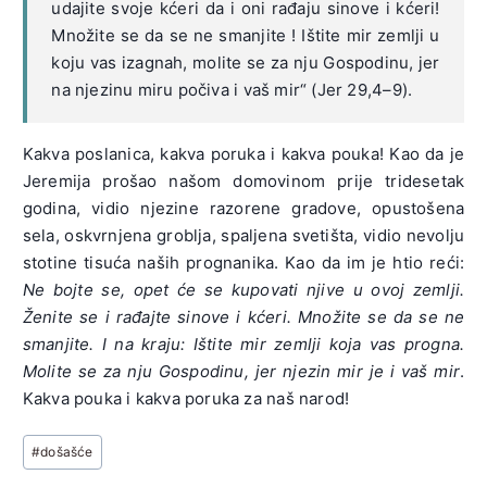
udajite svoje kćeri da i oni rađaju sinove i kćeri!
Množite se da se ne smanjite ! Ištite mir zemlji u
koju vas izagnah, molite se za nju Gospodinu, jer
na njezinu miru počiva i vaš mir“ (Jer 29,4–9).
Kakva poslanica, kakva poruka i kakva pouka! Kao da je
Jeremija prošao našom domovinom prije tridesetak
godina, vidio njezine razorene gradove, opustošena
sela, oskvrnjena groblja, spaljena svetišta, vidio nevolju
stotine tisuća naših prognanika. Kao da im je htio reći:
Ne bojte se, opet će se kupovati njive u ovoj zemlji.
Ženite se i rađajte sinove i kćeri. Množite se da se ne
smanjite. I na kraju: Ištite mir zemlji koja vas progna.
Molite se za nju Gospodinu, jer njezin mir je i vaš mir
.
Kakva pouka i kakva poruka za naš narod!
Post
#
došašće
Tags: