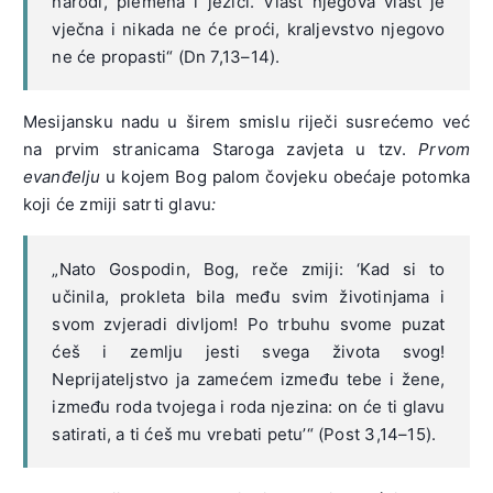
narodi, plemena i jezici. Vlast njegova vlast je
vječna i nikada ne će proći, kraljevstvo njegovo
ne će propasti“ (Dn 7,13–14).
Mesijansku nadu u širem smislu riječi susrećemo već
na prvim stranicama Staroga zavjeta u tzv.
Prvom
evanđelju
u kojem Bog palom čovjeku obećaje potomka
koji će zmiji satrti glavu
:
„Nato Gospodin, Bog, reče zmiji: ‘Kad si to
učinila, prokleta bila među svim životinjama i
svom zvjeradi divljom! Po trbuhu svome puzat
ćeš i zemlju jesti svega života svog!
Neprijateljstvo ja zamećem između tebe i žene,
između roda tvojega i roda njezina: on će ti glavu
satirati, a ti ćeš mu vrebati petu’“ (Post 3,14–15).