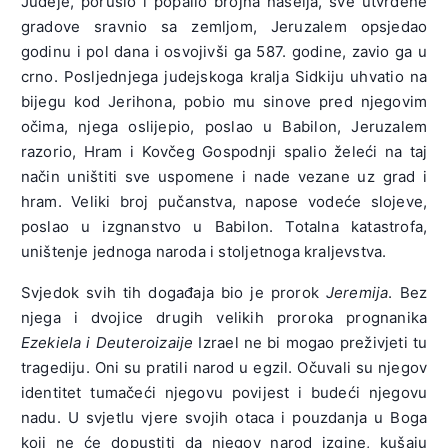
Judeje, porušio i popalio brojna naselja, sve utvrđene
gradove sravnio sa zemljom, Jeruzalem opsjedao
godinu i pol dana i osvojivši ga 587. godine, zavio ga u
crno. Posljednjega judejskoga kralja Sidkiju uhvatio na
bijegu kod Jerihona, pobio mu sinove pred njegovim
očima, njega oslijepio, poslao u Babilon, Jeruzalem
razorio, Hram i Kovčeg Gospodnji spalio želeći na taj
način uništiti sve uspomene i nade vezane uz grad i
hram. Veliki broj pučanstva, napose vodeće slojeve,
poslao u izgnanstvo u Babilon. Totalna katastrofa,
uništenje jednoga naroda i stoljetnoga kraljevstva.
Svjedok svih tih događaja bio je prorok
Jeremija
. Bez
njega i dvojice drugih velikih proroka prognanika
Ezekiela i Deuteroizaije
Izrael ne bi mogao preživjeti tu
tragediju. Oni su pratili narod u egzil. Očuvali su njegov
identitet tumačeći njegovu povijest i budeći njegovu
nadu. U svjetlu vjere svojih otaca i pouzdanja u Boga
koji ne će dopustiti da njegov narod izgine, kušaju