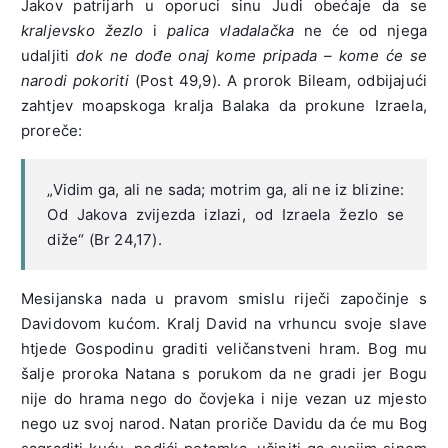
Jakov patrijarh u oporuci sinu Judi obećaje da se
kraljevsko žezlo
i
palica vladalačka
ne će od njega
udaljiti
dok ne dođe onaj kome pripada – kome će se
narodi pokoriti
(Post 49,9). A prorok Bileam, odbijajući
zahtjev moapskoga kralja Balaka da prokune Izraela,
proreče:
„Vidim ga, ali ne sada; motrim ga, ali ne iz blizine:
Od Jakova zvijezda izlazi, od Izraela žezlo se
diže“ (Br 24,17).
Mesijanska nada u pravom smislu riječi započinje s
Davidovom kućom. Kralj David na vrhuncu svoje slave
htjede Gospodinu graditi veličanstveni hram. Bog mu
šalje proroka Natana s porukom da ne gradi jer Bogu
nije do hrama nego do čovjeka i nije vezan uz mjesto
nego uz svoj narod. Natan proriče Davidu da će mu Bog