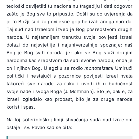
teološki osvijetliti tu nacionalnu tragediju i dati odgovor
zašto je Bog sve to pripustio. Došli su do uvjerenja da
je to Božji sud za povijesne grijehe izabranoga naroda.
Taj sud nad Izraelom izveo je Bog posredstvom drugih
naroda. U najtamnijem trenutku svoje povijesti Izrael
dolazi do najsvjetlije i najuniverzalnije spoznaje: naš
Bog je Bog svih naroda, jer ako se Bog služi drugim
narodima kao sredstvom da sudi svome narodu, onda je
on i njihov Bog. U egzilu se rodio
monoteizam!
Umirući
politički i nestajući s pozornice povijesti Izrael hvata
takoreći sve narode za ruku i uvodi ih u budućnost
svoje nade i svoga Boga (J. Moltmann). Što je, dakle, za
Izrael izgledalo kao propast, bilo je za druge narode
korist i spas.
Na toj soteriološkoj liniji shvaćanja suda nad Izraelom
ostaje i sv. Pavao kad se pita: