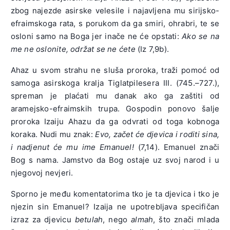
zbog najezde asirske velesile i najavljena mu sirijsko-
efraimskoga rata, s porukom da ga smiri, ohrabri, te se
osloni samo na Boga jer inače ne će opstati:
Ako se na
me ne oslonite, održat se ne ćete
(Iz 7,9b).
Ahaz u svom strahu ne sluša proroka, traži pomoć od
samoga asirskoga kralja Tiglatpilesera III. (745.–727.),
spreman je plaćati mu danak ako ga zaštiti od
aramejsko-efraimskih trupa. Gospodin ponovo šalje
proroka Izaiju Ahazu da ga odvrati od toga kobnoga
koraka. Nudi mu znak:
Evo, začet će djevica i roditi sina,
i nadjenut će mu ime Emanuel!
(7,14). Emanuel znači
Bog s nama. Jamstvo da Bog ostaje uz svoj narod i u
njegovoj nevjeri.
Sporno je među komentatorima tko je ta djevica i tko je
njezin sin Emanuel? Izaija ne upotrebljava specifičan
izraz za djevicu
betulah
, nego
almah
, što znači mlada