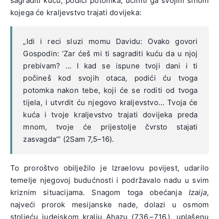
sagraditi kuću, podići potomka, učiniti ga svojim sinom
kojega će kraljevstvo trajati dovijeka:
„Idi i reci sluzi momu Davidu: Ovako govori
Gospodin: ‘Zar ćeš mi ti sagraditi kuću da u njoj
prebivam? … I kad se ispune tvoji dani i ti
počineš kod svojih otaca, podići ću tvoga
potomka nakon tebe, koji će se roditi od tvoga
tijela, i utvrdit ću njegovo kraljevstvo… Tvoja će
kuća i tvoje kraljevstvo trajati dovijeka preda
mnom, tvoje će prijestolje čvrsto stajati
zasvagda’“ (2Sam 7,5–16).
To proroštvo obilježilo je Izraelovu povijest, udarilo
temelje njegovoj budućnosti i podržavalo nadu u svim
kriznim situacijama. Snagom toga obećanja
Izaija
,
najveći prorok mesijanske nade, dolazi u osmom
stoljeću judejskom kralju Ahazu (736.–716.), uplašenu