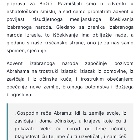
priprava za Božić. Razmišljali smo o adventu u
eshatološkom smislu, a sad ćemo promatrati advent u
povijesti tisućljetnoga mesijanskoga iščekivanja
izabranoga naroda. Gledano sa zrenika izabranoga
naroda Izraela, to iščekivanje ima obilježje nade, a
gledano s naše kršćanske strane, ono je za nas samo
spomen, sjećanje.
Advent izabranoga naroda započinje pozivom
Abrahama na trostruki izlazak: izlazak iz domovine, iz
zavičaja i iz očinske kuće, i trostrukim obećanjem:
obećanje nove zemlje, brojnoga potomstva i Božjega
blagoslova:
„Gospodin reče Abramu: Idi iz zemlje svoje, iz
zavičaja i doma očinskog, u krajeve koje ću ti
pokazati. Velik ću narod od tebe učiniti,
blagoslovit ću te, ime ću ti uzveličati, i sam ćeš