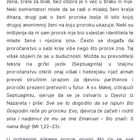
žena, zrela za brak, bez obzira je li već u braku ili nije.
Neki komentatori misle da se radi o mladoj ženi kralja
Ahaza, drugi pak o ženi proroka Izaije ili bilo kojoj
drugoj anonimnoj ženi na koju proroku ukazuje. Neki su
mišljenja da ni sam prorok nije bio svjestan identiteta te
mlade žene i njezina sina. Često se događa da
proročanstvo u sebi krije više nego što prorok zna. Taj
višak objavit će se u budućnosti. Možda su prevoditelji
teksta na grčki jezik (Septuaginta) u Izaijinu
proročanstvu otkrili onaj
višak
i hebrejsku riječ
almah
preveli stručnim izrazom za djevicu
parthenos
i
proročki prezent pretvorili u futur. A sv. Matej, citirajući
Septuagintu, vjeruje da se je ostvario u Djevici iz
Nazareta i piše:
Sve se to dogodilo da se ispuni što
Gospodin reče po proroku: Evo, djevica će začeti i roditi
sina i nadjenut će mu se ime Emanuel – što znači: S
nama Bog
! (Mt 1,22–23).
U potresnim slikama prorok govori što će se sve