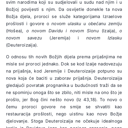
svim narodima koji su sudjelovali u sudu nad njim i u
Božjoj povijesti s njim. Da osvijetle donekle ta nova
Božja djela, proroci se služe kategorijama Izraelove
prošlosti i govore o
novom ulasku u obećanu zemlju
(Hošea),
o novom Davidu i novom Sionu
(Izaija),
o
novom savezu
(Jeremija) i
novom Izlasku
(Deuteroizaija).
O odnosu tih novih Božjih dijela prema prijašnjima ne
misle svi proroci jednako. Dok se kod Izaije nadovezuju
na prijašnja, kod Jeremije i Deuteroizaije potpuno su
nova koja će baciti u zaborav prijašnja. Deuteroizaija
gledajući povratak prognanika u budućnosti traži da se
ne spominju onoga što se zbilo, niti misle na ono što je
prošlo, jer Bog čini nešto novo (Iz 43,18). To novo o
čemu proroci govore ne smije se shvatiti kao
restauracija prošlosti, nego uistinu kao novo Božje
djelovanje. Stoga Deuteroizaija ne očekuje idealnoga