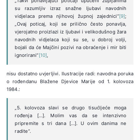
„Takvi ponavljajući poticaji upućeni župljanima
su razumljiv izraz snažne ljubavi navodnih
vidjelaca prema njihovoj župnoj zajednici“
[9]
;
„Ovaj poticaj, koji se prilično često ponavlja,
vjerojatno proizlazi iz ljubavi i velikodušnog žara
navodnih vidjelaca koji su se, u dobroj volji,
bojali da će Majčini pozivi na obraćenje i mir biti
ignorirani“
[10]
,
nisu dostatno uvjerljivi. Ilustracije radi: navodna poruka
o rođendanu Blažene Djevice Marije od 1. kolovoza
1984.:
„5. kolovoza slavi se drugo tisućljeće moga
rođenja […]. Molim vas da se intenzivno
pripremite s tri dana […]. U ovim danima ne
radite“.