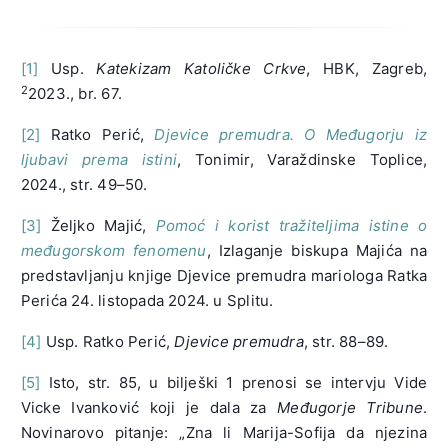
[1]
Usp.
Katekizam Katoličke Crkve
, HBK, Zagreb,
2
2023., br. 67.
[2]
Ratko Perić,
Djevice premudra. O Međugorju iz
ljubavi prema istini
, Tonimir, Varaždinske Toplice,
2024., str. 49–50.
[3]
Željko Majić,
Pomoć i korist tražiteljima istine o
međugorskom fenomenu
, Izlaganje biskupa Majića na
predstavljanju knjige Djevice premudra mariologa Ratka
Perića 24. listopada 2024. u Splitu.
[4]
Usp. Ratko Perić,
Djevice premudra
, str. 88–89.
[5]
Isto, str. 85, u bilješki 1 prenosi se intervju Vide
Vicke Ivanković koji je dala za
Međugorje Tribune
.
Novinarovo pitanje: „Zna li Marija-Sofija da njezina