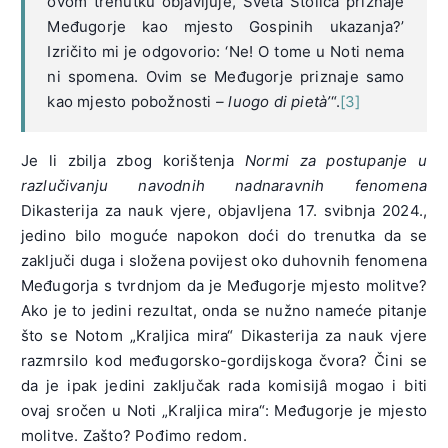
ovom trenutku objavljuje, Sveta Stolica priznaje
Međugorje kao mjesto Gospinih ukazanja?’
Izričito mi je odgovorio: ‘Ne! O tome u Noti nema
ni spomena. Ovim se Međugorje priznaje samo
kao mjesto pobožnosti
– luogo di pietà’
“.
[3]
Je li zbilja zbog korištenja
Normi za postupanje u
razlučivanju navodnih nadnaravnih fenomena
Dikasterija za nauk vjere, objavljena 17. svibnja 2024.,
jedino bilo moguće napokon doći do trenutka da se
zaključi duga i složena povijest oko duhovnih fenomena
Međugorja s tvrdnjom da je Međugorje mjesto molitve?
Ako je to jedini rezultat, onda se nužno nameće pitanje
što se Notom „Kraljica mira“ Dikasterija za nauk vjere
razmrsilo kod međugorsko-gordijskoga čvora? Čini se
da je ipak jedini zaključak rada komisijâ mogao i biti
ovaj sročen u Noti „Kraljica mira“: Međugorje je mjesto
molitve. Zašto? Pođimo redom.