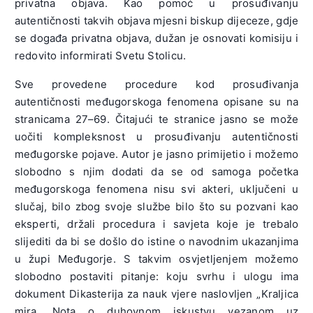
privatna objava. Kao pomoć u prosuđivanju
autentičnosti takvih objava mjesni biskup dijeceze, gdje
se događa privatna objava, dužan je osnovati komisiju i
redovito informirati Svetu Stolicu.
Sve provedene procedure kod prosuđivanja
autentičnosti međugorskoga fenomena opisane su na
stranicama 27–69. Čitajući te stranice jasno se može
uočiti kompleksnost u prosuđivanju autentičnosti
međugorske pojave. Autor je jasno primijetio i možemo
slobodno s njim dodati da se od samoga početka
međugorskoga fenomena nisu svi akteri, uključeni u
slučaj, bilo zbog svoje službe bilo što su pozvani kao
eksperti, držali procedura i savjeta koje je trebalo
slijediti da bi se došlo do istine o navodnim ukazanjima
u župi Međugorje. S takvim osvjetljenjem možemo
slobodno postaviti pitanje: koju svrhu i ulogu ima
dokument Dikasterija za nauk vjere naslovljen „Kraljica
mira. Nota o duhovnom iskustvu vezanom uz