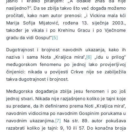
jasno i kratko pitanjem: „A odakle znaš da nije
nasljedno?“. Da se zbilja takvo što već događa možemo
pročitati, kako nam autor prenosi: „i Vickina mala kći
Marija Sofija Mijatović, rođena 13. siječnja 2003.,
također je vikala i po Krehinu Gracu i po Vječnome
gradu da vidi Gospu!“
[5]
Dugotrajnost i brojnost navodnih ukazanja, kako ih
naziva i sama Nota „Kraljica mira“,
[6]
„idu u prilog“
međugorskom fenomenu po jednoj lako provjerljivoj
činjenici: nikada u povijesti Crkve nije se zabilježila
takva dugotrajnost i brojnost.
Međugorska događanja zbilja jesu fenomen i po još
jednoj stvari. Nikada nije razjašnjeno koliko je tajni koje
su predane, da ih definiramo prema Noti „Kraljica mira“,
navodnim vidiocima po navodnim Gospinim porukama u
navodnim ukazanjima.
[7]
Na str. 89. autor pokušava
razabrati koliko je tajni: 9, 10 ili 57. Do konačna broja