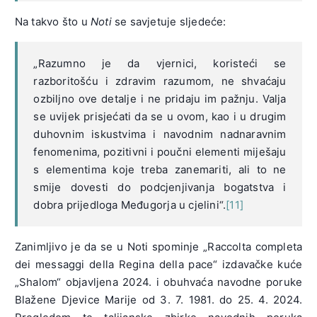
Na takvo što u
Noti
se savjetuje sljedeće:
„Razumno je da vjernici, koristeći se
razboritošću i zdravim razumom, ne shvaćaju
ozbiljno ove detalje i ne pridaju im pažnju. Valja
se uvijek prisjećati da se u ovom, kao i u drugim
duhovnim iskustvima i navodnim nadnaravnim
fenomenima, pozitivni i poučni elementi miješaju
s elementima koje treba zanemariti, ali to ne
smije dovesti do podcjenjivanja bogatstva i
dobra prijedloga Međugorja u cjelini“.
[11]
Zanimljivo je da se u Noti spominje „Raccolta completa
dei messaggi della Regina della pace“ izdavačke kuće
„Shalom“ objavljena 2024. i obuhvaća navodne poruke
Blažene Djevice Marije od 3. 7. 1981. do 25. 4. 2024.