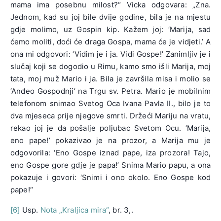
mama ima posebnu milost?“ Vicka odgovara: „Zna.
Jednom, kad su joj bile dvije godine, bila je na mjestu
gdje molimo, uz Gospin kip. Kažem joj: ‘Marija, sad
ćemo moliti, doći će draga Gospa, mama će je vidjeti.’ A
ona mi odgovori: ‘Vidim je i ja. Vidi Gospe!’ Zanimljiv je i
slučaj koji se dogodio u Rimu, kamo smo išli Marija, moj
tata, moj muž Mario i ja. Bila je završila misa i molio se
‘Anđeo Gospodnji’ na Trgu sv. Petra. Mario je mobilnim
telefonom snimao Svetog Oca Ivana Pavla II., bilo je to
dva mjeseca prije njegove smrti. Držeći Mariju na vratu,
rekao joj je da pošalje poljubac Svetom Ocu. ‘Marija,
eno pape!’ pokazivao je na prozor, a Marija mu je
odgovorila: ‘Eno Gospe iznad pape, iza prozora! Tajo,
eno Gospe gore gdje je papa!’ Snima Mario papu, a ona
pokazuje i govori: ‘Snimi i ono okolo. Eno Gospe kod
pape!“
[6]
Usp.
Nota „Kraljica mira“
, br. 3,.