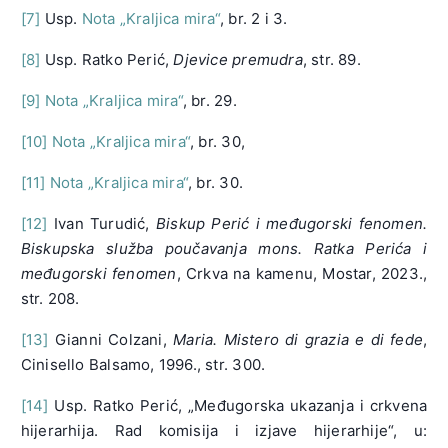
[7]
Usp.
Nota „Kraljica mira“
, br. 2 i 3.
[8]
Usp. Ratko Perić,
Djevice premudra
, str. 89.
[9]
Nota „Kraljica mira“
, br. 29.
[10]
Nota „Kraljica mira“
, br. 30,
[11]
Nota „Kraljica mira“
, br. 30.
[12]
Ivan Turudić,
Biskup Perić i međugorski fenomen.
Biskupska služba poučavanja mons. Ratka Perića i
međugorski fenomen
, Crkva na kamenu, Mostar, 2023.,
str. 208.
[13]
Gianni Colzani,
Maria. Mistero di grazia e di fede
,
Cinisello Balsamo, 1996., str. 300.
[14]
Usp. Ratko Perić, „Međugorska ukazanja i crkvena
hijerarhija. Rad komisija i izjave hijerarhije“, u: