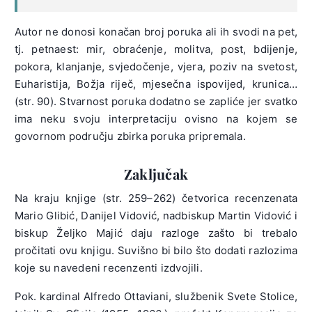
Autor ne donosi konačan broj poruka ali ih svodi na pet,
tj. petnaest: mir, obraćenje, molitva, post, bdijenje,
pokora, klanjanje, svjedočenje, vjera, poziv na svetost,
Euharistija, Božja riječ, mjesečna ispovijed, krunica…
(str. 90). Stvarnost poruka dodatno se zapliće jer svatko
ima neku svoju interpretaciju ovisno na kojem se
govornom području zbirka poruka pripremala.
Zaključak
Na kraju knjige (str. 259–262) četvorica recenzenata
Mario Glibić, Danijel Vidović, nadbiskup Martin Vidović i
biskup Željko Majić daju razloge zašto bi trebalo
pročitati ovu knjigu. Suvišno bi bilo što dodati razlozima
koje su navedeni recenzenti izdvojili.
Pok. kardinal Alfredo Ottaviani, službenik Svete Stolice,