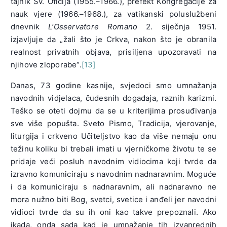
tajnik Sv. Oficija (1955.–1966.), prefekt Kongregacije za
nauk vjere (1966.–1968.), za vatikanski poluslužbeni
dnevnik
L’Osservatore Romano
2. siječnja 1951.
izjavljuje da „žali što je Crkva, nakon što je obranila
realnost privatnih objava, prisiljena upozoravati na
njihove zloporabe“.
[13]
Danas, 73 godine kasnije, svjedoci smo umnažanja
navodnih vidjelaca, čudesnih događaja, raznih karizmi.
Teško se oteti dojmu da se u kriterijima prosuđivanja
sve više popušta. Sveto Pismo, Tradicija, vjerovanje,
liturgija i crkveno Učiteljstvo kao da više nemaju onu
težinu koliku bi trebali imati u vjerničkome životu te se
pridaje veći posluh navodnim vidiocima koji tvrde da
izravno komuniciraju s navodnim nadnaravnim. Moguće
i da komuniciraju s nadnaravnim, ali nadnaravno ne
mora nužno biti Bog, svetci, svetice i anđeli jer navodni
vidioci tvrde da su ih oni kao takve prepoznali. Ako
ikada, onda sada kad je umnažanje tih izvanrednih