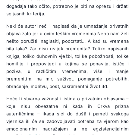
događaja tako očito, potrebno je biti na oprezu i držati
se jasnih kriterija.
Neki će autori reći i napisati da je umnažanje privatnih
objava zato jer u ovim teškim vremenima Nebo nam želi
nešto poručiti, naglasiti, podcrtati… A kad su vremena
bila laka? Zar nisu uvijek bremenita? Toliko napisanih
knjiga, toliko duhovnih vježbi, tolike pobožnosti, tolike
homilije i propovijedi u kojima se ponavlja, ističe i
poziva, u različitim vremenima, više i manje
bremenitim, na mir, suživot, pomaganje potrebitih,
obraćenje, molitvu, post, sakramentni život itd.
Hoće li stvarna važnost i istina o privatnim objavama –
koje nisu obvezatne ni kada ih Crkva prizna
autentičnima – ikada sići do dušâ i pameti svakoga
vjernika ili će se zadovoljavati potreba za vjerom kao
emocionalnim nadražajem a ne egzistencijalnim