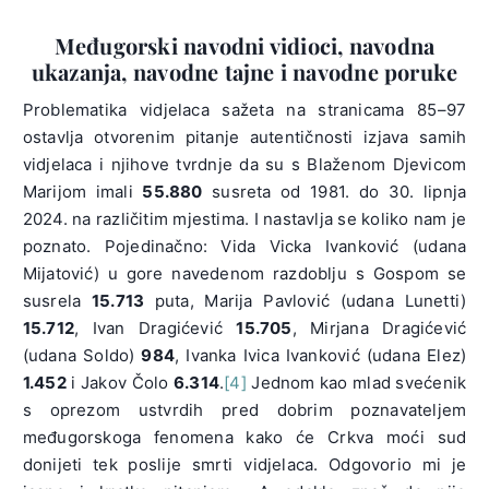
Međugorski navodni vidioci, navodna
ukazanja, navodne tajne i navodne poruke
Problematika vidjelaca sažeta na stranicama 85–97
ostavlja otvorenim pitanje autentičnosti izjava samih
vidjelaca i njihove tvrdnje da su s Blaženom Djevicom
Marijom imali
55.880
susreta od 1981. do 30. lipnja
2024. na različitim mjestima. I nastavlja se koliko nam je
poznato. Pojedinačno: Vida Vicka Ivanković (udana
Mijatović) u gore navedenom razdoblju s Gospom se
susrela
15.713
puta, Marija Pavlović (udana Lunetti)
15.712
, Ivan Dragićević
15.705
, Mirjana Dragićević
(udana Soldo)
984
, Ivanka Ivica Ivanković (udana Elez)
1.452
i Jakov Čolo
6.314
.
[4]
Jednom kao mlad svećenik
s oprezom ustvrdih pred dobrim poznavateljem
međugorskoga fenomena kako će Crkva moći sud
donijeti tek poslije smrti vidjelaca. Odgovorio mi je