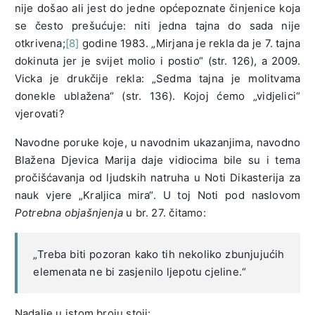
nije došao ali jest do jedne općepoznate činjenice koja
se često prešućuje: niti jedna tajna do sada nije
otkrivena;
[8]
godine 1983. „Mirjana je rekla da je 7. tajna
dokinuta jer je svijet molio i postio“ (str. 126), a 2009.
Vicka je drukčije rekla: „Sedma tajna je molitvama
donekle ublažena“ (str. 136). Kojoj ćemo „vidjelici“
vjerovati?
Navodne poruke koje, u navodnim ukazanjima, navodno
Blažena Djevica Marija daje vidiocima bile su i tema
pročišćavanja od ljudskih natruha u Noti Dikasterija za
nauk vjere „Kraljica mira“. U toj Noti pod naslovom
Potrebna objašnjenja
u br. 27. čitamo:
„Treba biti pozoran kako tih nekoliko zbunjujućih
elemenata ne bi zasjenilo ljepotu cjeline.“
Nadalje u istom broju stoji: