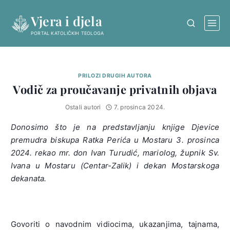
Skip
Vjera i djela
to
content
PORTAL KATOLIČKIH TEOLOGA
PRILOZI DRUGIH AUTORA
Vodič za proučavanje privatnih objava
Ostali autori
7. prosinca 2024.
Donosimo što je na predstavljanju knjige Djevice
premudra biskupa Ratka Perića u Mostaru 3. prosinca
2024. rekao mr. don Ivan Turudić, mariolog, župnik Sv.
Ivana u Mostaru (Centar-Zalik) i dekan Mostarskoga
dekanata.
Govoriti o navodnim vidiocima, ukazanjima, tajnama,