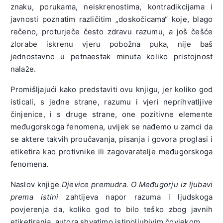
znaku, porukama, neiskrenostima, kontradikcijama i
javnosti poznatim različitim „doskočicama“ koje, blago
rečeno, proturječe često zdravu razumu, a još češće
zlorabe iskrenu vjeru pobožna puka, nije baš
jednostavno u petnaestak minuta koliko pristojnost
nalaže.
Promišljajući kako predstaviti ovu knjigu, jer koliko god
isticali, s jedne strane, razumu i vjeri neprihvatljive
činjenice, i s druge strane, one pozitivne elemente
međugorskoga fenomena, uvijek se nađemo u zamci da
se aktere takvih proučavanja, pisanja i govora proglasi i
etiketira kao protivnike ili zagovaratelje međugorskoga
fenomena.
Naslov knjige
Djevice premudra. O Međugorju iz ljubavi
prema istini
zahtijeva napor razuma i ljudskoga
povjerenja da, koliko god to bilo teško zbog javnih
etiketiranja, autora shvatimo istinoljubivim čovjekom.