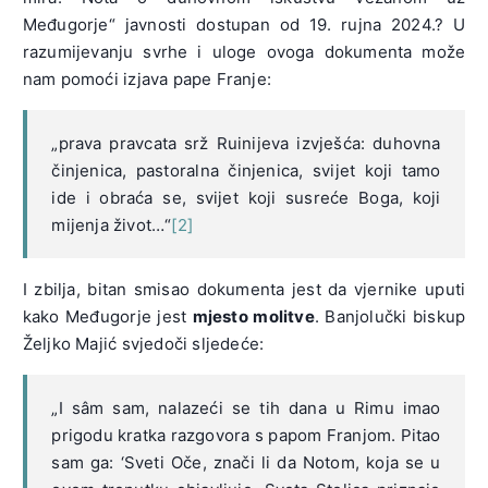
Međugorje“ javnosti dostupan od 19. rujna 2024.? U
razumijevanju svrhe i uloge ovoga dokumenta može
nam pomoći izjava pape Franje:
„prava pravcata srž Ruinijeva izvješća: duhovna
činjenica, pastoralna činjenica, svijet koji tamo
ide i obraća se, svijet koji susreće Boga, koji
mijenja život…“
[2]
I zbilja, bitan smisao dokumenta jest da vjernike uputi
kako Međugorje jest
mjesto molitve
. Banjolučki biskup
Željko Majić svjedoči sljedeće:
„I sâm sam, nalazeći se tih dana u Rimu imao
prigodu kratka razgovora s papom Franjom. Pitao
sam ga: ‘Sveti Oče, znači li da Notom, koja se u