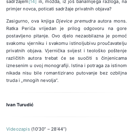
sadržajem
[14]
ili, možda, iz još banalnijega razloga, na
primjer novca, poticati sadržaje privatnih objava?
Zasigurno, ova knjiga
Djevice premudra
autora mons.
Ratka Perića vrijedan je prilog odgovoru na gore
postavljeno pitanje. Ovo djelo nezaobilazna je pomoć
svakomu vjerniku i svakomu istinoljubivu proučavatelju
privatnih objava. Vjernička svijest i teološko poštenje
različitih autora trebat će se suočiti s činjenicama
iznesenim u ovoj monografiji. Istina i potraga za istinom
nikada nisu bile romantizirano putovanje bez ozbiljna
truda i „mnogih nevolja“.
Ivan Turudić
Videozapis
(10’30” – 28’44”)