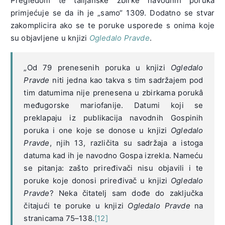
Pregledom te talijanske zbirke navodnih poruka
primjećuje se da ih je „samo“ 1309. Dodatno se stvar
zakomplicira ako se te poruke usporede s onima koje
su objavljene u knjizi
Ogledalo Pravde
.
„Od 79 prenesenih poruka u knjizi
Ogledalo
Pravde
niti jedna kao takva s tim sadržajem pod
tim datumima nije prenesena u zbirkama porukâ
međugorske mariofanije. Datumi koji se
preklapaju iz publikacija navodnih Gospinih
poruka i one koje se donose u knjizi
Ogledalo
Pravde
, njih 13, različita su sadržaja a istoga
datuma kad ih je navodno Gospa izrekla. Nameću
se pitanja: zašto priređivači nisu objavili i te
poruke koje donosi priređivač u knjizi
Ogledalo
Pravde
? Neka čitatelj sam dođe do zaključka
čitajući te poruke u knjizi
Ogledalo Pravde
na
stranicama 75–138.
[12]