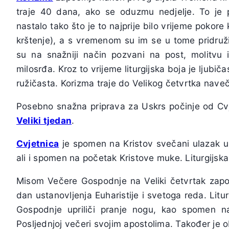
traje 40 dana, ako se oduzmu nedjelje. To je p
nastalo tako što je to najprije bilo vrijeme pokore 
krštenje), a s vremenom su im se u tome pridružili
su na snažniji način pozvani na post, molitvu i
milosrđa. Kroz to vrijeme liturgijska boja je ljubič
ružičasta. Korizma traje do Velikog četvrtka nave
Posebno snažna priprava za Uskrs počinje od Cvje
Veliki tjedan
.
Cvjetnica
je spomen na Kristov svečani ulazak u
ali i spomen na početak Kristove muke. Liturgijska
Misom Večere Gospodnje na Veliki četvrtak zap
dan ustanovljenja Euharistije i svetoga reda. Litu
Gospodnje upriliči pranje nogu, kao spomen na
Posljednjoj večeri svojim apostolima. Također je o