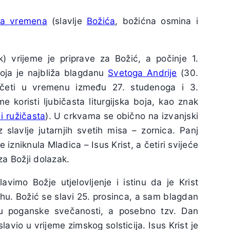
ga vremena
(slavlje
Božića
, božićna osmina i
) vrijeme je priprave za Božić, a počinje 1.
oja je najbliža blagdanu
Svetoga Andrije
(30.
četi u vremenu između 27. studenoga i 3.
me koristi ljubičasta liturgijska boja, kao znak
i ružičasta
). U crkvama se obično na izvanjski
z slavlje jutarnjih svetih misa – zornica. Panj
e izniknula Mladica – Isus Krist, a četiri svijeće
za Božji dolazak.
vimo Božje utjelovljenje i istinu da je Krist
hu. Božić se slavi 25. prosinca, a sam blagdan
snu poganske svečanosti, a posebno tzv. Dan
vio u vrijeme zimskog solsticija. Isus Krist je