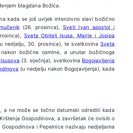
vođenjem blagdana Božića.
a kada se još uvijek intenzivno slavi božićno
omučenik
(26. prosinca),
Sveti Ivan apostol i
rosinca),
Sveta Obitelj Isusa, Marije i Josipa
u nedjelju, 30. prosinca), te svetkovina
Sveta
, nakon božićne osmine, a unutar božićnoga
 Isusova
(3. siječnja), svetkovina
Bogojavljenja
odinova
(u nedjelju nakon Bogojavljenja), kada
la, a ne može se točno datumski odrediti kada
Krštenja Gospodinova, a završetak će ovisiti o
 Gospodinova i Pepelnice nazivaju nedjeljama