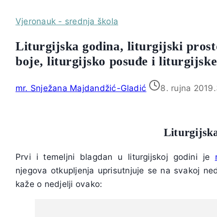
Vjeronauk - srednja škola
Liturgijska godina, liturgijski prost
boje, liturgijsko posuđe i liturgijsk
mr. Snježana Majdandžić-Gladić
8. rujna 2019.
Liturgijsk
Prvi i temeljni blagdan u liturgijskoj godini je
njegova otkupljenja uprisutnjuje se na svakoj ned
kaže o nedjelji ovako: