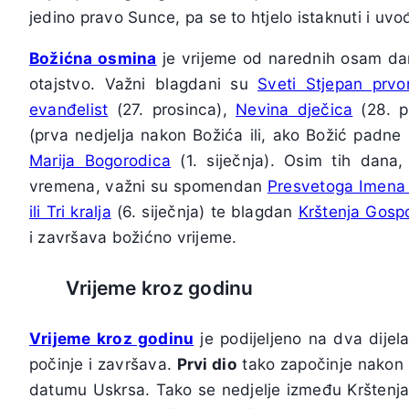
jedino pravo Sunce, pa se to htjelo istaknuti i u
Božićna osmina
je vrijeme od narednih osam dan
otajstvo. Važni blagdani su
Sveti Stjepan prv
evanđelist
(27. prosinca),
Nevina dječica
(28. p
(prva nedjelja nakon Božića ili, ako Božić padne 
Marija Bogorodica
(1. siječnja). Osim tih dana
vremena, važni su spomendan
Presvetoga Imena
ili Tri kralja
(6. siječnja) te blagdan
Krštenja Gosp
i završava božićno vrijeme.
Vrijeme kroz godinu
Vrijeme kroz godinu
je podijeljeno na dva dije
počinje i završava.
Prvi dio
tako započinje nakon 
datumu Uskrsa. Tako se nedjelje između Krštenja