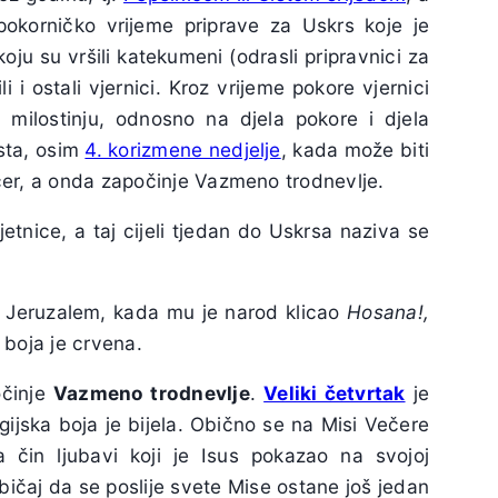
okorničko vrijeme priprave za Uskrs koje je
koju su vršili katekumeni (odrasli pripravnici za
 i ostali vjernici. Kroz vrijeme pokore vjernici
 milostinju, odnosno na djela pokore i djela
asta, osim
4. korizmene nedjelje
, kada može biti
čer, a onda započinje Vazmeno trodnevlje.
tnice, a taj cijeli tjedan do Uskrsa naziva se
 Jeruzalem, kada mu je narod klicao
Hosana!,
 boja je crvena.
očinje
Vazmeno trodnevlje
.
Veliki četvrtak
je
rgijska boja je bijela. Obično se na Misi Večere
 čin ljubavi koji je Isus pokazao na svojoj
bičaj da se poslije svete Mise ostane još jedan