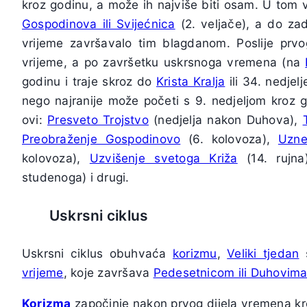
kroz godinu, a može ih najviše biti osam. U to
Gospodinova ili Svijećnica
(2. veljače), a do za
vrijeme završavalo tim blagdanom. Poslije prvo
vrijeme, a po završetku uskrsnoga vremena (na
godinu i traje skroz do
Krista Kralja
ili 34. nedjel
nego najranije može početi s 9. nedjeljom kroz g
ovi:
Presveto Trojstvo
(nedjelja nakon Duhova),
Preobraženje Gospodinovo
(6. kolovoza),
Uzne
kolovoza),
Uzvišenje svetoga Križa
(14. rujn
studenoga) i drugi.
Uskrsni ciklus
Uskrsni ciklus obuhvaća
korizmu
,
Veliki tjedan
s
vrijeme
, koje završava
Pedesetnicom ili Duhovim
Korizma
započinje nakon prvog dijela vremena kro