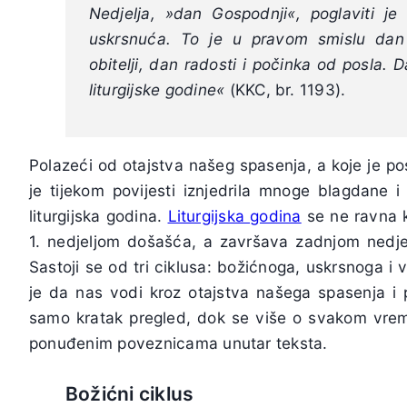
Nedjelja, »dan Gospodnji«, poglaviti je 
uskrsnuća. To je u pravom smislu dan l
obitelji, dan radosti i počinka od posla. 
liturgijske godine«
(KKC, br. 1193).
Polazeći od otajstva našeg spasenja, a koje je 
je tijekom povijesti iznjedrila mnoge blagdane 
liturgijska godina.
Liturgijska godina
se ne ravna 
1. nedjeljom došašća, a završava zadnjom nedje
Sastoji se od tri ciklusa: božićnoga, uskrsnoga i
je da nas vodi kroz otajstva našega spasenja i p
samo kratak pregled, dok se više o svakom vrem
ponuđenim poveznicama unutar teksta.
Božićni ciklus