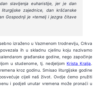
dan slavljenja euharistije, jer je dan
iturgijske zajednice, dan kršćanske
Dan Gospodnji je »temelj i jezgra čitave
posebno izraženo u Vazmenom trodnevlju, Crkva
i povezala ih u skladnu cjelinu koju nazivamo
kalendarom građanske godine, nego započinje
ljom u studenome, tj. nedjeljom
Krista Kralja
.
 vremena kroz godinu. Smisao liturgijske godine
osvećuje cijeli naš život. Ovdje ćemo pružiti
enu i podjeli unutar vremena može pronaći u