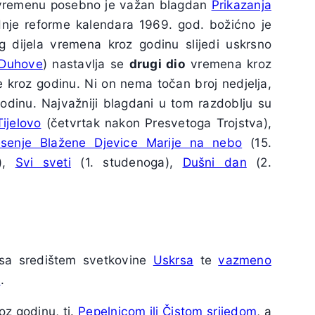
m vremenu posebno je važan blagdan
Prikazanja
dnje reforme kalendara 1969. god. božićno je
g dijela vremena kroz godinu slijedi uskrsno
Duhove
) nastavlja se
drugi dio
vremena kroz
je kroz godinu. Ni on nema točan broj nedjelja,
odinu. Najvažniji blagdani u tom razdoblju su
Tijelovo
(četvrtak nakon Presvetoga Trojstva),
senje Blažene Djevice Marije na nebo
(15.
a),
Svi sveti
(1. studenoga),
Dušni dan
(2.
a središtem svetkovine
Uskrsa
te
vazmeno
a
.
z godinu, tj.
Pepelnicom ili Čistom srijedom
, a