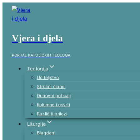
Skip
to
content
Vjera i djela
PORTAL KATOLIČKIH TEOLOGA
Teologija
Učiteljstvo
Stručni članci
Duhovni poticaji
Kolumne i osvrti
Različiti prilozi
Liturgija
Blagdani