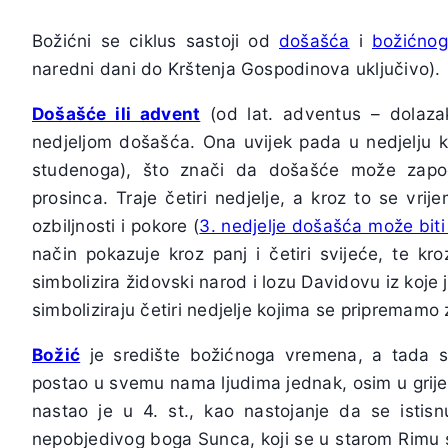
Božićni se ciklus sastoji od
došašća
i
božićno
naredni dani do Krštenja Gospodinova uključivo).
Došašće ili advent
(od lat. adventus – dolazak
nedjeljom došašća. Ona uvijek pada u nedjelju k
studenoga), što znači da došašće može zapo
prosinca. Traje četiri nedjelje, a kroz to se vrije
ozbiljnosti i pokore (
3. nedjelje došašća može biti 
način pokazuje kroz panj i četiri svijeće, te kro
simbolizira židovski narod i lozu Davidovu iz koje j
simboliziraju četiri nedjelje kojima se pripremamo 
Božić
je središte božićnoga vremena, a tada sla
postao u svemu nama ljudima jednak, osim u grije
nastao je u 4. st., kao nastojanje da se isti
nepobjedivog boga Sunca, koji se u starom Rimu sla